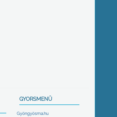
GYORSMENÜ
Gyöngyösma.hu