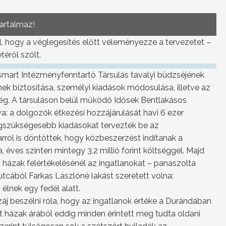
tartalmaz!
l, hogy a véglegesítés előtt véleményezze a tervezetet –
éről szólt.
art Intézményfenntartó Társulás tavalyi büdzséjének
ek biztosítása, személyi kiadások módosulása, illetve az
ség. A társuláson belül működő Idősek Bentlakásos
a: a dolgozók étkezési hozzájárulását havi 6 ezer
egszükségesebb kiadásokat tervezték be az
rról is döntöttek, hogy közbeszerzést indítanak a
 éves szinten mintegy 3,2 millió forint költséggel. Majd
a házak felértékelésénél az ingatlanokat – panaszolta
cából Farkas Lászlóné lakást szeretett volna:
élnek egy fedél alatt.
j beszélni róla, hogy az ingatlanok értéke a Durándában
ett házak árából eddig minden érintett meg tudta oldani