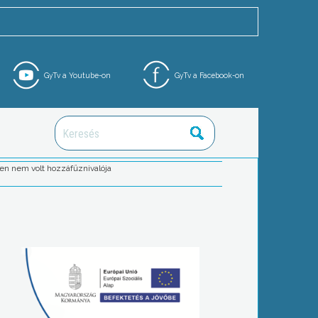
GyTv a Youtube-on
GyTv a Facebook-on
ben nem volt hozzáfűznivalója