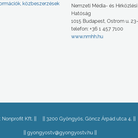
ormációk, közbeszerzések
Nemzeti Média- és Hírközlési
Hatóság
1015 Budapest, Ostrom u. 23
telefon: +36 1 457 7100
www.nmhh.hu
Nonprofit Kft.
3200 Gyöngyös, Göncz Árpád utca 4.
gyongyostv@gyongyostv.hu