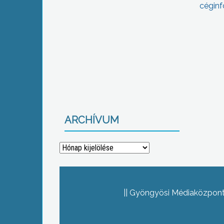
céginf
ARCHÍVUM
Archívum
Gyöngyösi Médiaközpont 