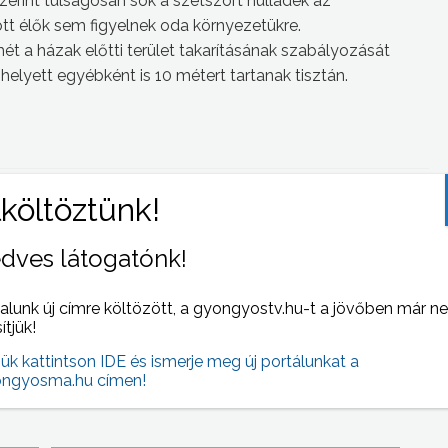
szerint túlságosan sok a szétszórt hulladék az
ott élők sem figyelnek oda környezetükre.
t a házak előtti terület takarításának szabályozását
 helyett egyébként is 10 métert tartanak tisztán.
 NAPI HÍREI
(2009-02-20 )
dves látogatónk!
alunk új címre költözött, a gyongyostv.hu-t a jövőben már n
sítjük!
jük kattintson IDE és ismerje meg új portálunkat a
ngyosma.hu címen!