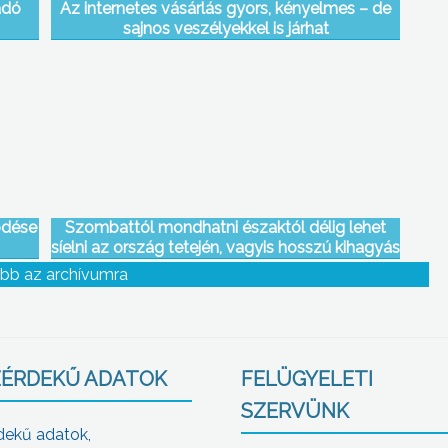
adó
Az internetes vásárlás gyors, kényelmes – de
sajnos veszélyekkel is járhat
ödése
Szombattól mondhatni északtól délig lehet
síelni az ország tetején, vagyis hosszú kihagyás
után megnyit a második kékesi sípálya is
bb az archívumra
ÉRDEKŰ ADATOK
FELÜGYELETI
SZERVÜNK
dekű adatok,