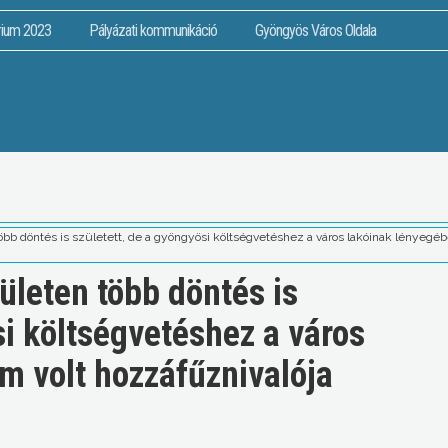
rium 2023
Pályázati kommunikáció
Gyöngyös Város Oldala
öbb döntés is született, de a gyöngyösi költségvetéshez a város lakóinak lényegé
ületen több döntés is
si költségvetéshez a város
m volt hozzáfűznivalója