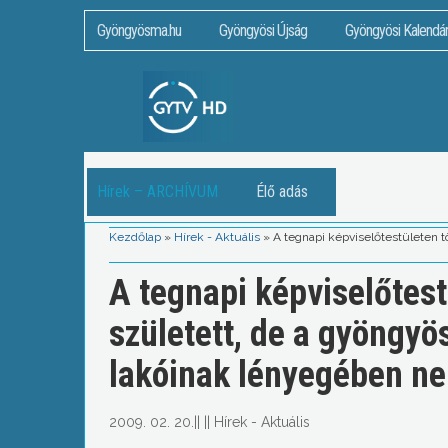
Gyöngyösma.hu
Gyöngyösi Újság
Gyöngyösi Kalendá
Hírek – ARCHÍVUM
Élő adás
Kezdőlap
»
Hírek - Aktuális
»
A tegnapi képviselőtestületen t
A tegnapi képviselőtest
született, de a gyöngyö
lakóinak lényegében ne
2009. 02. 20.
||
||
Hírek - Aktuális