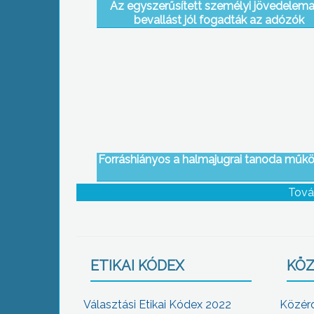
Az egyszerűsített személyi jövedelem
bevallást jól fogadták az adózók
Forráshiányos a halmajugrai tanoda műk
Tová
ETIKAI KÓDEX
KÖZ
Választási Etikai Kódex 2022
Közér