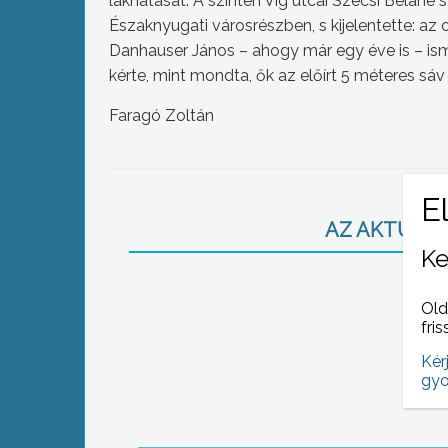
lakhatását. A szintén Víg utcai Szécsi Béláné 
Északnyugati városrészben, s kijelentette: az 
Danhauser János – ahogy már egy éve is – ismé
kérte, mint mondta, ők az előírt 5 méteres sáv
Faragó Zoltán
AZ AKTUÁLIS
Ke
Old
fris
Kér
gyo