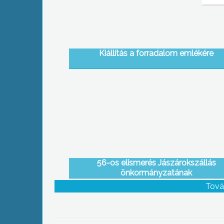
Kiállítás a forradalom emlékére
56-os elismerés Jászárokszállás
önkormányzatának
Tová