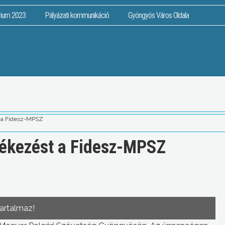
rium 2023
Pályázati kommunikáció
Gyöngyös Város Oldala
t a Fidesz-MPSZ
lékezést a Fidesz-MPSZ
tartalmaz!