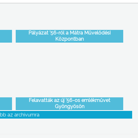
Pályázat ’56-ról a Mátra Művelődési
Központban
Felavatták az új ’56-os emlékművet
Gyöngyösön
bb az archívumra