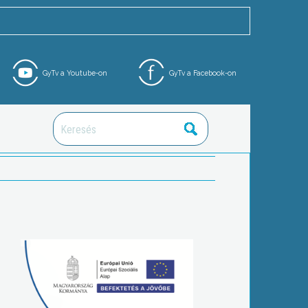
GyTv a Youtube-on
GyTv a Facebook-on