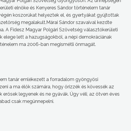
-Magyar Polgári Szövetség Gyöngyösön. Az ünnepségen
erületi elnöke és Kenyeres Sándor történelem tanár
én koszorúkat helyeztek el, és gyertyákat gyújtottak
mzetőrség megalakult.
Márai Sándor szavaival kezdte
. A Fidesz Magyar Polgári Szövetség választókerületi
k elege lett a hazugságokból, a népi demokráciának
történelem ma 2006-ban megismétli önmagát.
em tanár emlékezett a forradalom gyöngyösi
eni a ma élők számára, hogy őrizzék és kövessék az
ok erősek legyenek és ne gyávák. Úgy véli, az ötven éves
zabad csak megünnepelni.