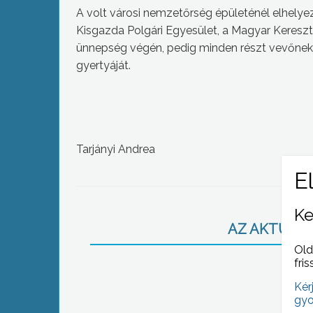
A volt városi nemzetőrség épületénél elhelye
Kisgazda Polgári Egyesület, a Magyar Keres
ünnepség végén, pedig minden részt vevőnek 
gyertyáját.
Tarjányi Andrea
Ke
AZ AKTUÁLIS
Old
fris
Kér
gyo