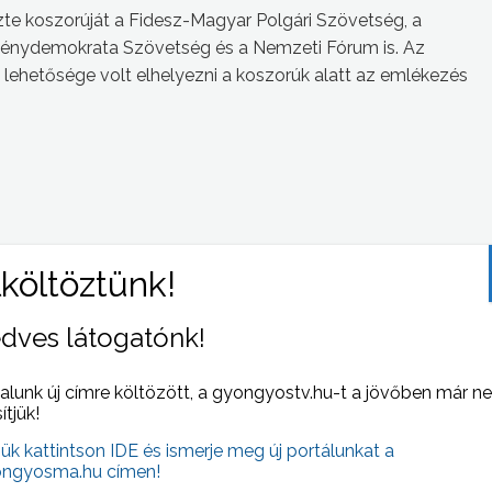
zte koszorúját a Fidesz-Magyar Polgári Szövetség, a
zténydemokrata Szövetség és a Nemzeti Fórum is. Az
lehetősége volt elhelyezni a koszorúk alatt az emlékezés
dves látogatónk!
 NAPI HÍREI
(2006-10-23 )
alunk új címre költözött, a gyongyostv.hu-t a jövőben már n
sítjük!
jük kattintson IDE és ismerje meg új portálunkat a
ngyosma.hu címen!