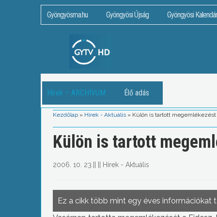
Gyöngyösma.hu
Gyöngyösi Újság
Gyöngyösi Kalendá
Hírek – ARCHÍVUM
Élő adás
Kezdőlap
»
Hírek - Aktuális
»
Külön is tartott megemlékezés
Külön is tartott megem
2006. 10. 23.
||
||
Hírek - Aktuális
Ez a cikk több mint egy éves információkat 