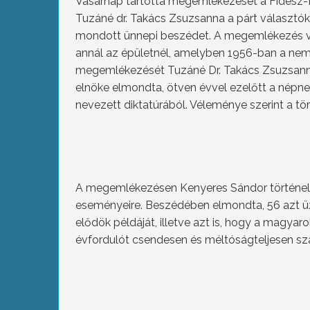
Vasárnap tartotta megemlékezését a Fidesz
Tuzáné dr. Takács Zsuzsanna a párt választók
mondott ünnepi beszédet. A megemlékezés vég
annál az épületnél, amelyben 1956-ban a ne
megemlékezését Tuzáné Dr. Takács Zsuzsanna
elnöke elmondta, ötven évvel ezelőtt a népne
nevezett diktatúrából. Véleménye szerint a 
A megemlékezésen Kenyeres Sándor történel
eseményeire. Beszédében elmondta, 56 azt üz
elődök példáját, illetve azt is, hogy a magyar
évfordulót csendesen és méltóságteljesen s