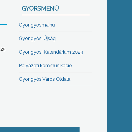
GYORSMENÜ
Gyöngyösma.hu
Gyöngyösi Újság
-25
Gyöngyösi Kalendárium 2023
Pályázati kommunikáció
Gyöngyös Város Oldala