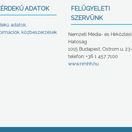
ÉRDEKŰ ADATOK
FELÜGYELETI
SZERVÜNK
dekű adatok,
ormációk, közbeszerzések
Nemzeti Média- és Hírközlési
Hatóság
1015 Budapest, Ostrom u. 23
telefon: +36 1 457 7100
www.nmhh.hu