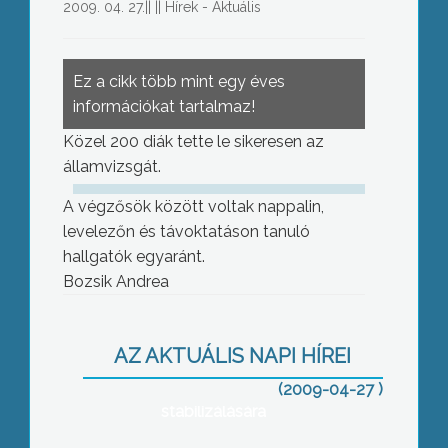
2009. 04. 27.
||
||
Hírek - Aktuális
Ez a cikk több mint egy éves
információkat tartalmaz!
Közel 200 diák tette le sikeresen az
államvizsgát.
A végzősök között voltak nappalin,
levelezőn és távoktatáson tanuló
hallgatók egyaránt.
Bozsik Andrea
A megyei közgyűlés pénteki ülésén a
AZ AKTUÁLIS NAPI HÍREI
nyár elejéig adott haladékot a
(2009-04-27 )
HospInvestnek helyzete
stabilizálására