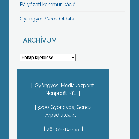
Pályázati kommunikáció
Gyöngyös Város Oldala
ARCHÍVUM
Archívum
Gyöngyösi Médiaközpont
Nonprofit Kft.
3200 Gyöngyös, Göncz
Árpád utca 4.
06-37-311-355