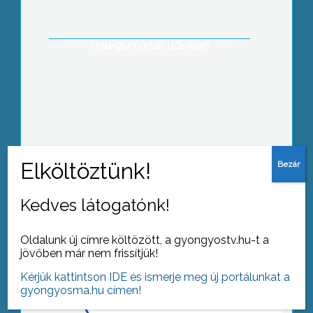
Hallgatói Nappal egybekötött Majálist
szervez a Károly Róbert Főiskola
április 29.-én szerdán az intézmény
kollégiumának udvarán
Tovább az archívumra
Kedves látogatónk!
Oldalunk új címre költözött, a gyongyostv.hu-t a
jövőben már nem frissítjük!
Kérjük kattintson IDE és ismerje meg új portálunkat a
gyongyosma.hu címen!