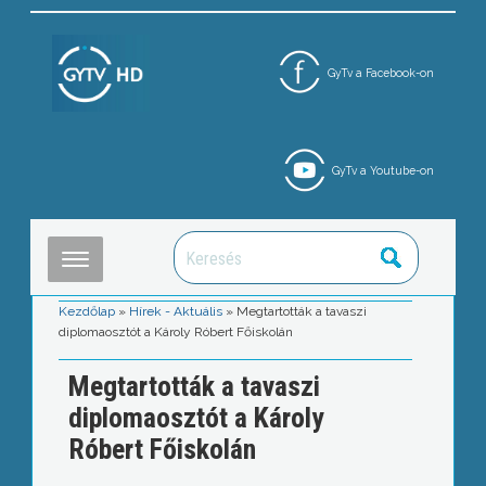
GyTv a Facebook-on
GyTv a Youtube-on
Kezdőlap
»
Hírek - Aktuális
»
Megtartották a tavaszi
diplomaosztót a Károly Róbert Főiskolán
Megtartották a tavaszi
diplomaosztót a Károly
Róbert Főiskolán