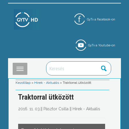
GyTv a Facebook-on
GyTv a Youtube-on
Kezdőlap
»
Hírek - Aktuális
»
Traktorral ütközött
Traktorral ütközött
2016. 11. 03.
||
Pásztor Csilla
||
Hírek - Aktuális