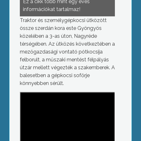
Ez a cikk több mint egy éves
információkat tartalmaz!
Traktor és személygépkocsi ütközött
össze szerdán kora este Gyöngyös
közelében a 3-as úton, Nagyréde
térségében. Az ütközés következtében a
mezőgazdasági vontató pótkocsija
felborult, a műszaki mentést félpályás
útzár mellett végezték a szakemberek. A
balesetben a gépkocsi sofőrje
könnyebben sérült.