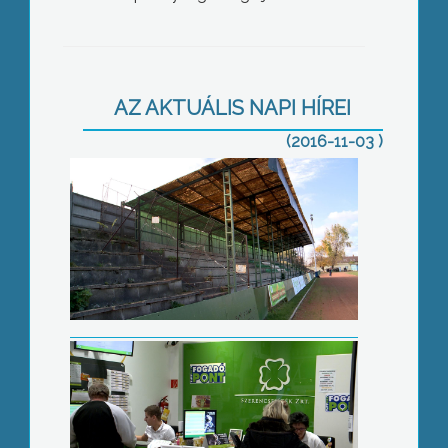
Fedett lelátót terveznek
AZ AKTUÁLIS NAPI HÍREI
(2016-11-03 )
Drágul a szerencsejáték
Kutya világ