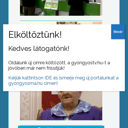
Születésnapi köszöntés
Kedves látogatónk!
Oldalunk új címre költözött, a gyongyostv.hu-t a
jövőben már nem frissítjük!
Kérjük kattintson IDE és ismerje meg új portálunkat a
gyongyosma.hu címen!