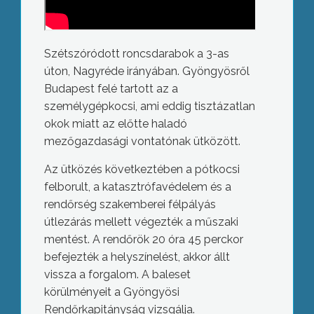
Szétszóródott roncsdarabok a 3-as
úton, Nagyréde irányában. Gyöngyösről
Budapest felé tartott az a
személygépkocsi, ami eddig tisztázatlan
okok miatt az előtte haladó
mezőgazdasági vontatónak ütközött.
Az ütközés következtében a pótkocsi
felborult, a katasztrófavédelem és a
rendőrség szakemberei félpályás
útlezárás mellett végezték a műszaki
mentést. A rendőrök 20 óra 45 perckor
befejezték a helyszínelést, akkor állt
vissza a forgalom. A baleset
körülményeit a Gyöngyösi
Rendőrkapitányság vizsgálja.