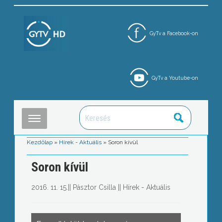
GyTv a Facebook-on
GyTv a Youtube-on
Kezdőlap
»
Hírek - Aktuális
»
Soron kívül
Soron kívül
2016. 11. 15.
||
Pásztor Csilla
||
Hírek - Aktuális