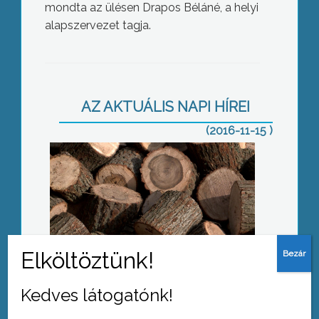
mondta az ülésen Drapos Béláné, a helyi
alapszervezet tagja.
Szociális tűzifa
AZ AKTUÁLIS NAPI HÍREI
(2016-11-15 )
Ülésezett az Idősügyi Tanács
Kedves látogatónk!
Népzenei találkozó