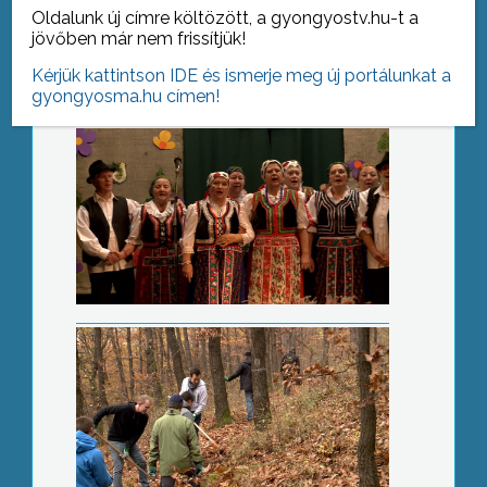
Oldalunk új címre költözött, a gyongyostv.hu-t a
jövőben már nem frissítjük!
Kérjük kattintson IDE és ismerje meg új portálunkat a
gyongyosma.hu címen!
Karitatív munka