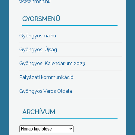
www.nmhh.hu
GYORSMENÜ
Gyöngyösma.hu
Gyöngyösi Újság
Gyöngyösi Kalendárium 2023
Pályázati kommunikáció
Gyöngyös Város Oldala
ARCHÍVUM
Archívum