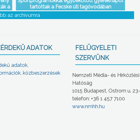
vény
Sportprogramokkal egybekötött gyereknapot
ták a
tartottak a Fecske úti tagóvodában
bb az archívumra
ÉRDEKŰ ADATOK
FELÜGYELETI
SZERVÜNK
dekű adatok,
ormációk, közbeszerzések
Nemzeti Média- és Hírközlési
Hatóság
1015 Budapest, Ostrom u. 23
telefon: +36 1 457 7100
www.nmhh.hu