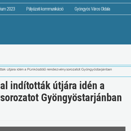
rium 2023
Pályázati kommunikáció
Gyöngyös Város Oldala
tták útjára idén a Pünkösdölő rendezvénysorozatot Gyöngyöstarjánban
 indították útjára idén a
sorozatot Gyöngyöstarjánban