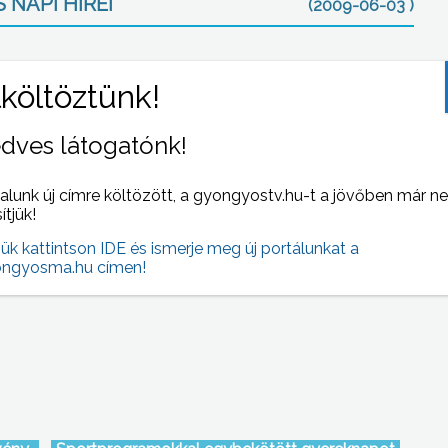
 NAPI HÍREI
(2009-06-03 )
dves látogatónk!
alunk új címre költözött, a gyongyostv.hu-t a jövőben már n
sítjük!
het a
Négy gyöngyösi idős ember lakását
jük kattintson IDE és ismerje meg új portálunkat a
 roma
akadálymentesítették a Máltai Szeretet
ngyosma.hu címen!
be –
Szolgálat és a Szociális Minisztérium által
meghirdetett Idősbarát lakásprogram
keretében