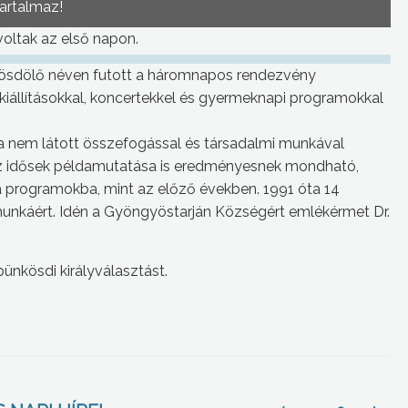
tartalmaz!
oltak az első napon.
nkösdölő néven futott a háromnapos rendezvény
kiállításokkal, koncertekkel és gyermeknapi programokkal
ha nem látott összefogással és társadalmi munkával
Az idősek példamutatása is eredményesnek mondható,
 a programokba, mint az előző években. 1991 óta 14
munkáért. Idén a Gyöngyöstarján Községért emlékérmet Dr.
ünkösdi királyválasztást.