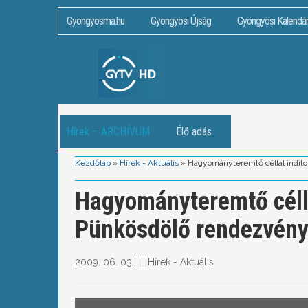
Gyöngyösma.hu
Gyöngyösi Újság
Gyöngyösi Kalendá
Hírek – ARCHÍVUM
Élő adás
Kezdőlap
»
Hírek - Aktuális
»
Hagyományteremtő céllal indíto
Hagyományteremtő céllal
Pünkösdölő rendezvény
2009. 06. 03.
||
||
Hírek - Aktuális