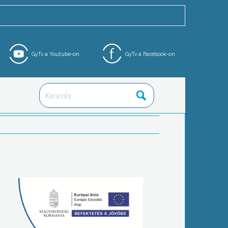
GyTv a Youtube-on
GyTv a Facebook-on