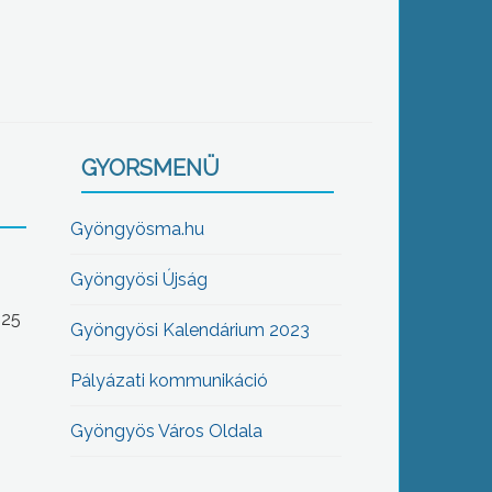
GYORSMENÜ
Gyöngyösma.hu
Gyöngyösi Újság
-25
Gyöngyösi Kalendárium 2023
Pályázati kommunikáció
Gyöngyös Város Oldala