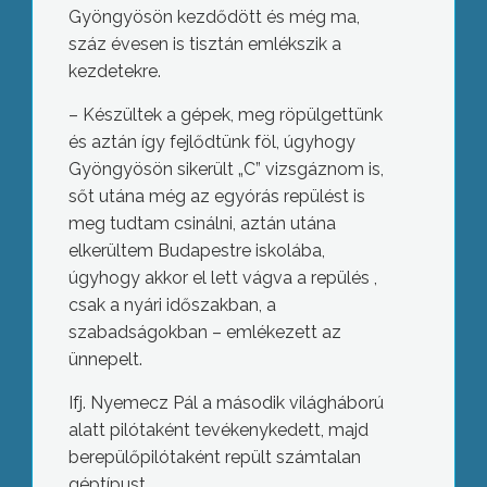
Gyöngyösön kezdődött és még ma,
száz évesen is tisztán emlékszik a
kezdetekre.
– Készültek a gépek, meg röpülgettünk
és aztán így fejlődtünk föl, úgyhogy
Gyöngyösön sikerült „C” vizsgáznom is,
sőt utána még az egyórás repülést is
meg tudtam csinálni, aztán utána
elkerültem Budapestre iskolába,
úgyhogy akkor el lett vágva a repülés ,
csak a nyári időszakban, a
szabadságokban – emlékezett az
ünnepelt.
Ifj. Nyemecz Pál a második világháború
alatt pilótaként tevékenykedett, majd
berepülőpilótaként repült számtalan
géptípust.
Kapu a Mátra kincseihez