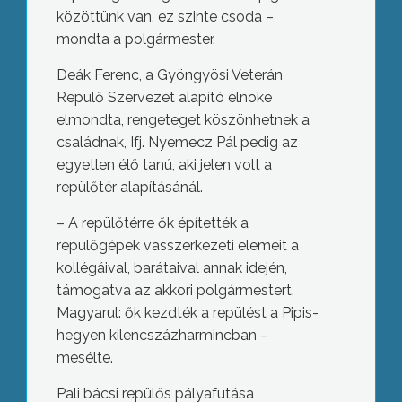
közöttünk van, ez szinte csoda –
mondta a polgármester.
Deák Ferenc, a Gyöngyösi Veterán
Repülő Szervezet alapító elnöke
elmondta, rengeteget köszönhetnek a
családnak, Ifj. Nyemecz Pál pedig az
egyetlen élő tanú, aki jelen volt a
repülőtér alapításánál.
– A repülőtérre ők építették a
repülőgépek vasszerkezeti elemeit a
kollégáival, barátaival annak idején,
támogatva az akkori polgármestert.
Magyarul: ők kezdték a repülést a Pipis-
hegyen kilencszázharmincban –
mesélte.
Pali bácsi repülős pályafutása