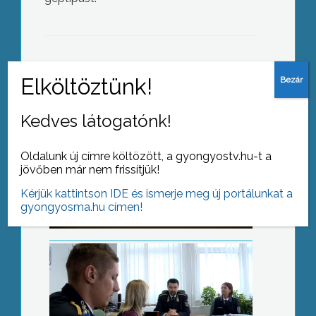
AZ AKTUÁLIS NAPI HÍREI
(2017-03-01 )
Kedves látogatónk!
Eredményes évet zártak
Oldalunk új címre költözött, a gyongyostv.hu-t a
jövőben már nem frissítjük!
Kérjük kattintson IDE és ismerje meg új portálunkat a
gyongyosma.hu címen!
Új gyermekmedence épül
Jászárokszálláson