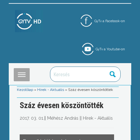
GyTv a Facebook-on
GyTv a Youtube-on
Kezdőlap
»
Hírek - Aktuális
»
Száz évesen köszöntötték
Száz évesen köszöntötték
2017. 03. 01.
||
Méhész András
||
Hírek - Aktuális