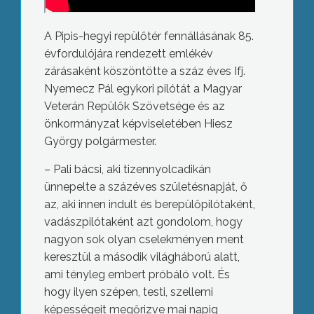
A Pipis-hegyi repülőtér fennállásának 85.
évfordulójára rendezett emlékév
zárásaként köszöntötte a száz éves Ifj.
Nyemecz Pál egykori pilótát a Magyar
Veterán Repülők Szövetsége és az
önkormányzat képviseletében Hiesz
György polgármester.
– Pali bácsi, aki tizennyolcadikán
ünnepelte a százéves születésnapját, ő
az, aki innen indult és berepülőpilótaként,
vadászpilótaként azt gondolom, hogy
nagyon sok olyan cselekményen ment
keresztül a második világháború alatt,
ami tényleg embert próbáló volt. És
hogy ilyen szépen, testi, szellemi
képességeit megőrizve mai napig