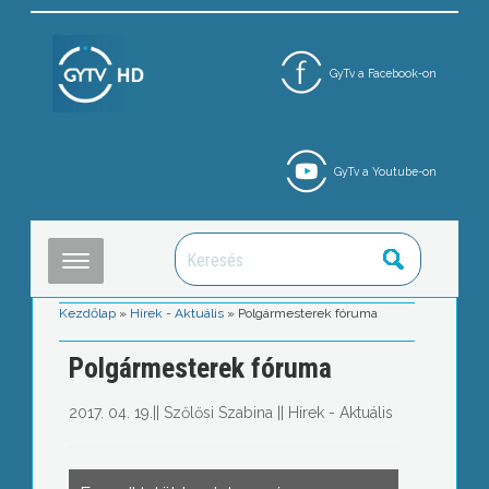
GyTv a Facebook-on
GyTv a Youtube-on
Kezdőlap
»
Hírek - Aktuális
»
Polgármesterek fóruma
Polgármesterek fóruma
2017. 04. 19.
||
Szőlősi Szabina
||
Hírek - Aktuális