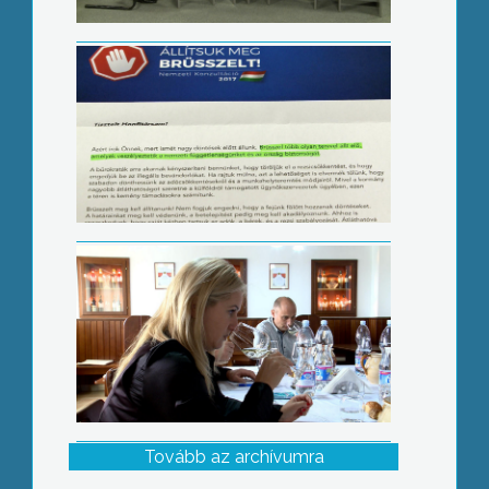
Borverseny Nagyrédén
Tovább az archívumra