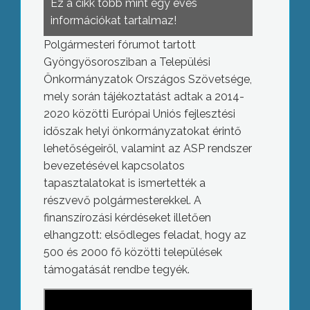
Ez a cikk több mint egy éves
információkat tartalmaz!
Polgármesteri fórumot tartott
Gyöngyösorosziban a Települési
Önkormányzatok Országos Szövetsége,
mely során tájékoztatást adtak a 2014-
2020 közötti Európai Uniós fejlesztési
időszak helyi önkormányzatokat érintő
lehetőségeiről, valamint az ASP rendszer
bevezetésével kapcsolatos
tapasztalatokat is ismertették a
részvevő polgármesterekkel. A
finanszírozási kérdéseket illetően
elhangzott: elsődleges feladat, hogy az
500 és 2000 fő közötti települések
támogatását rendbe tegyék.