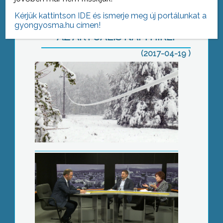
Kérjük kattintson IDE és ismerje meg új portálunkat a
gyongyosma.hu címen!
AZ AKTUÁLIS NAPI HÍREI
(2017-04-19 )
Döntések
Nemzeti konzultáció