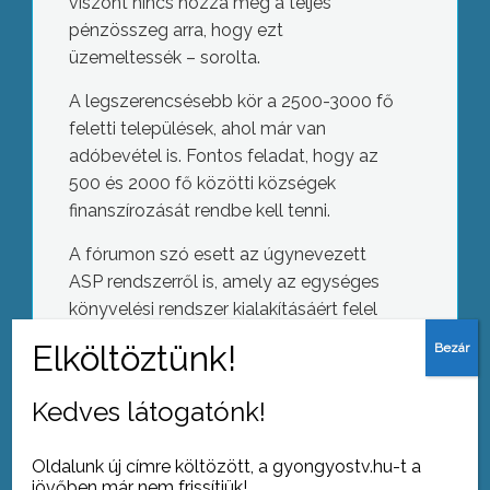
viszont nincs hozzá meg a teljes
pénzösszeg arra, hogy ezt
üzemeltessék – sorolta.
A legszerencsésebb kör a 2500-3000 fő
feletti települések, ahol már van
adóbevétel is. Fontos feladat, hogy az
500 és 2000 fő közötti községek
finanszírozását rendbe kell tenni.
A fórumon szó esett az úgynevezett
ASP rendszerről is, amely az egységes
könyvelési rendszer kialakításáért felel
az önkormányzati szektorban. Ez azért
fontos, mert így egyebek mellett kiderül,
hogy egy óvodai férőhely fenntartása
Kedves látogatónk!
Káosz a Mátrában
mennyibe kerül különböző
településeken.
Oldalunk új címre költözött, a gyongyostv.hu-t a
jövőben már nem frissítjük!