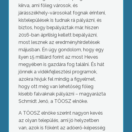
kiírva, ami főleg városok, és
járásszékhely-városokat fognak érinteni,
kistelepülések is tudnak rá pályázni, és
biztos, hogy bepályáztak már, hiszen
2016-ban áprilisig kellett bepályázni,
most lesznek az eredményhirdetések
májusban. Én úgy gondolom, hogy egy
ilyen 15 milliárd forint az most Heves
megyében is gazdára fog találni. És hát
jönnek a vidékfejlesztési programok,
azokra hívjuk fel mindig a figyelmet,
hogy ott még van lehetőség főleg
kisebb falvaknak pályázni – magyarázta
Schmidt Jenő, a TÖOSZ elnöke.
A TÖOSZ elnöke szerint nagyon kevés
az olyan település, ami jó helyzetben
van, azok is főként az adóerő-képesség