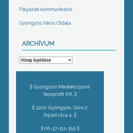
Pályázati kommunikáció
Gyöngyös Város Oldala
ARCHÍVUM
Archívum
Gyöngyösi Médiaközpont
Nonprofit Kft.
3200 Gyöngyös, Göncz
Árpád utca 4.
06-37-311-355