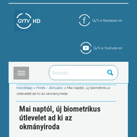
GyTv a Facebook-on
GyTv a Youtube-on
Kezdőlap
»
Hírek - Aktuális
»
Mai naptól, új biometrikus
útlevelet ad ki az okmányiroda
Mai naptól, új biometrikus
útlevelet ad ki az
okmányiroda