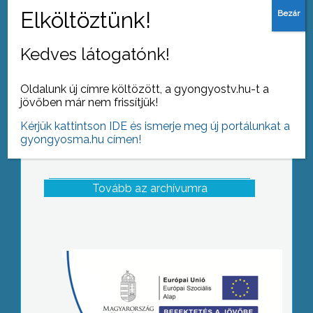
alkalommal a Péter Páli Palóc Napokat
Gyöngyöspatán
Kedves látogatónk!
Oldalunk új címre költözött, a gyongyostv.hu-t a
jövőben már nem frissítjük!
Kérjük kattintson IDE és ismerje meg új portálunkat a
gyongyosma.hu címen!
Tovább az archívumra