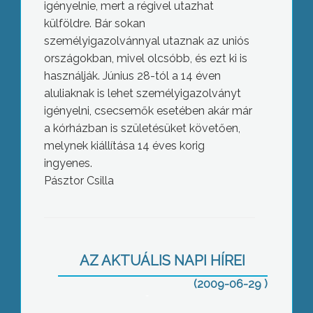
igényelnie, mert a régivel utazhat
külföldre. Bár sokan
személyigazolvánnyal utaznak az uniós
országokban, mivel olcsóbb, és ezt ki is
használják. Június 28-tól a 14 éven
aluliaknak is lehet személyigazolványt
igényelni, csecsemők esetében akár már
a kórházban is születésüket követően,
melynek kiállítása 14 éves korig
ingyenes.
Pásztor Csilla
Második alkalommal adta át az Együtt
Gyöngyösért Roma magyar Egyesület
AZ AKTUÁLIS NAPI HÍREI
és az Együtt Halmajugráért Roma-
magyar Egyesület a „Szebb jövőért”-
(2009-06-29 )
díjat