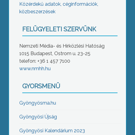
Közérdekű adatok, céginformációk,
közbeszerzések
FELÜGYELETI SZERVÜNK
Nemzeti Média- és Hírközlési Hatóság
1015 Budapest, Ostrom u. 23-25
telefon: +36 1 457 7100
www.nmhh.hu
GYORSMENÜ
Gyöngyösma.hu
Gyöngyösi Újság
Gyöngyösi Kalendárium 2023