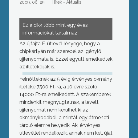
2009. 06. 29.
||
||
Hírek - Aktuális
Ez a cikk több mint egy éves
információkat tartalmaz!
Az újfajta E-útlevél lényege, hogy a
chipkártyán már szerepel az igénylő
ujjlenyomata is. Ezzel együtt emelkedtek
az illetékdíjak is.
Felnőtteknek az 5 évig érvényes okmány
illetéke 7500 Ft-ra, a 10 évre szóló
14000 Ft-ra emelkedett. A szakemberek
mindenkit megnyugtatnak, a levett
ujjlenyomat nem kerülhet ki az
okmányirodából, a mintát egy átmeneti
tároló elemre helyezik. Aki érvényes
útlevéllel rendelkezik, annak nem kell újat