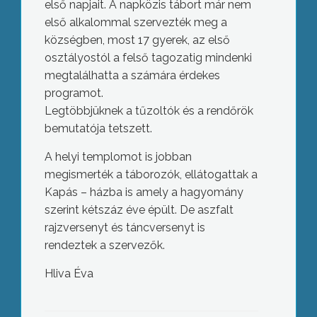
első napjait. A napközis tábort már nem
első alkalommal szervezték meg a
községben, most 17 gyerek, az első
osztályostól a felső tagozatig mindenki
megtalálhatta a számára érdekes
programot.
Legtöbbjüknek a tűzoltók és a rendőrök
bemutatója tetszett.
A helyi templomot is jobban
megismerték a táborozók, ellátogattak a
Kapás – házba is amely a hagyomány
szerint kétszáz éve épült. De aszfalt
rajzversenyt és táncversenyt is
rendeztek a szervezők.
Hliva Éva