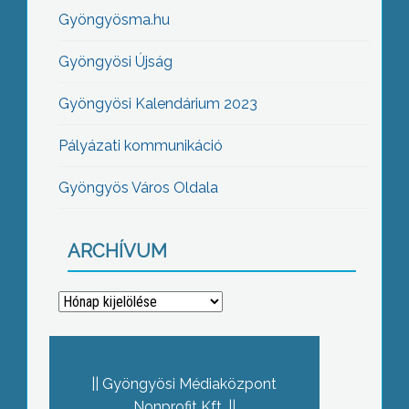
Gyöngyösma.hu
Gyöngyösi Újság
Gyöngyösi Kalendárium 2023
Pályázati kommunikáció
Gyöngyös Város Oldala
ARCHÍVUM
Archívum
Gyöngyösi Médiaközpont
Nonprofit Kft.