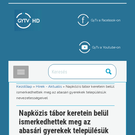
GyTv a Facebook-on
GyTv a Youtube-on
Kezdőlap
»
Hírek - Aktuális
»
Napközis tábor keretein belül
ismerkedhettek meg az abasári gyerekek településük
nevezetességeivel
Napközis tábor keretein belül
ismerkedhettek meg az
abasári gyerekek településük