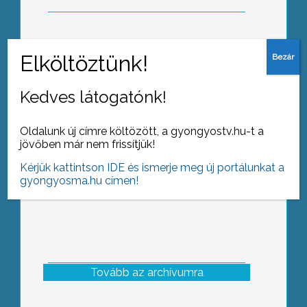
vettek részt az elmúlt egy évben
4 hetes tábort indított a Szórako-Zoo
Szabadidőpark és Kisállatkert
Kedves látogatónk!
Oldalunk új címre költözött, a gyongyostv.hu-t a
jövőben már nem frissítjük!
Kérjük kattintson IDE és ismerje meg új portálunkat a
gyongyosma.hu címen!
Tovább az archívumra