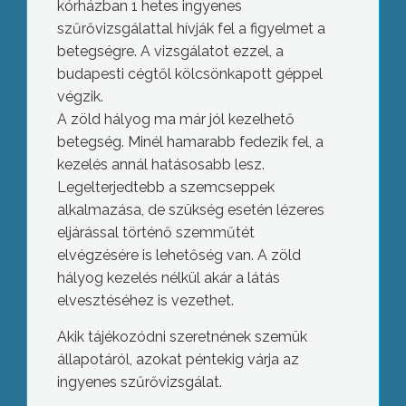
kórházban 1 hetes ingyenes
szűrővizsgálattal hívják fel a figyelmet a
betegségre. A vizsgálatot ezzel, a
budapesti cégtől kölcsönkapott géppel
végzik.
A zöld hályog ma már jól kezelhető
betegség. Minél hamarabb fedezik fel, a
kezelés annál hatásosabb lesz.
Legelterjedtebb a szemcseppek
alkalmazása, de szükség esetén lézeres
eljárással történő szemműtét
elvégzésére is lehetőség van. A zöld
hályog kezelés nélkül akár a látás
elvesztéséhez is vezethet.
Akik tájékozódni szeretnének szemük
állapotáról, azokat péntekig várja az
ingyenes szűrővizsgálat.