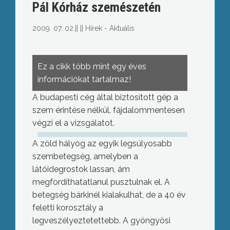
Pál Kórház szemészetén
2009. 07. 02.
||
||
Hírek - Aktuális
Ez a cikk több mint egy éves
információkat tartalmaz!
A budapesti cég által biztosított gép a
szem érintése nélkül, fájdalommentesen
végzi el a vizsgálatot.
A zöld hályog az egyik legsúlyosabb
szembetegség, amelyben a
látóidegrostok lassan, ám
megfordíthatatlanul pusztulnak el. A
betegség bárkinél kialakulhat, de a 40 év
feletti korosztály a
legveszélyeztetettebb. A gyöngyösi