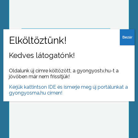
megalapozottan gyanúsíthatóak a
Visontai erőműből ellopott kábelek
eltulajdonításával.
Kedves látogatónk!
A Vachott Sándor Városi Könyvtár
július 1 –jétől, augusztus 30 – ig zárva
tart
Oldalunk új címre költözött, a gyongyostv.hu-t a
jövőben már nem frissítjük!
Kérjük kattintson IDE és ismerje meg új portálunkat a
gyongyosma.hu címen!