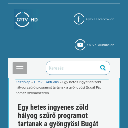
GyTv a Facebook-on
GyTv a Youtube-on
Kezdőlap
»
Hírek - Aktuális
»
Egy hetes ingyenes zöld
hályog szűrő programot tartanak a gyöngyösi Bugát Pál
Kórház szemészetén
Egy hetes ingyenes zöld
hályog szűrő programot
tartanak a gyöngyösi Bugát