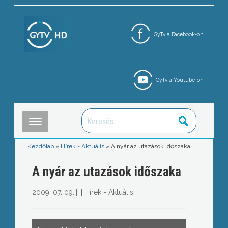
GyTv a Facebook-on
GyTv a Youtube-on
Kezdőlap
»
Hírek - Aktuális
»
A nyár az utazások időszaka
A nyár az utazások időszaka
2009. 07. 09.
||
||
Hírek - Aktuális