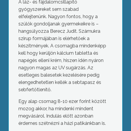
A láz- és fájdalomcsillapító
gyógyszereket sem szabad
elfelejtenünk. Nagyon fontos, hogy a
szülők gondoljanak gyermekeikre is –
hangsúlyozza Berecz Judit. Számukra
szirup formájában is elérhetőek a
készítmények. A csomagba mindenképp
kell hogy kerüljön kálcium tabletta és
napégés elleni krém, hiszen idén nyáron
nagyon magas az UV sugárzás. Az
esetleges balesetek kezelésére pedig
elengedhetetlen kellék a sebtapasz és
sebfertőtlenítő.
Egy alap csomag 8-10 ezer forint között
mozog akkor, ha mindenki mindent
megvásárol. Indulás előtt azonban
érdemes szétnézni a házi patikánkban is.