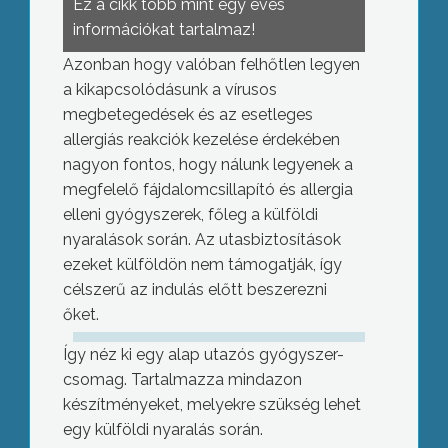
Ez a cikk több mint egy éves
információkat tartalmaz!
Azonban hogy valóban felhőtlen legyen
a kikapcsolódásunk a vírusos
megbetegedések és az esetleges
allergiás reakciók kezelése érdekében
nagyon fontos, hogy nálunk legyenek a
megfelelő fájdalomcsillapító és allergia
elleni gyógyszerek, főleg a külföldi
nyaralások során. Az utasbiztosítások
ezeket külföldön nem támogatják, így
célszerű az indulás előtt beszerezni
őket.
Így néz ki egy alap utazós gyógyszer-
csomag. Tartalmazza mindazon
készítményeket, melyekre szükség lehet
egy külföldi nyaralás során.