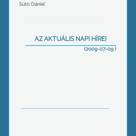
Sütő Dániel
Demonstráltak ma délelőtt
Gyöngyöstarjánban
AZ AKTUÁLIS NAPI HÍREI
(2009-07-09 )
A nyári időszakban sokak életét
keserítik meg a rovarcsípések által
okozott kellemetlenségek
A júniusi csapadékos időjárás jótékony