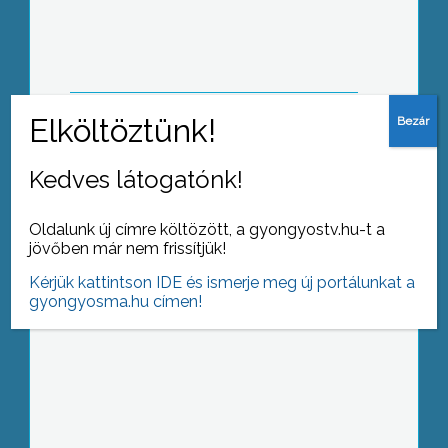
hatása hogy megjelentek a gombák a
Mátra erdeiben
Kedves látogatónk!
4 ország több mint 60 diákja vesz
részt az abasári nemzetközi ifjúsági
táborban
Oldalunk új címre költözött, a gyongyostv.hu-t a
jövőben már nem frissítjük!
Kérjük kattintson IDE és ismerje meg új portálunkat a
gyongyosma.hu címen!