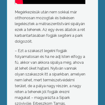
Megérkezésük után nem sokkal már
otthonosan mozogtak és békésen
legelésztek a mátraszentistváni sípályán
ezek a tehenek. Az egy éves állatok a rét
karbantartásában fogják segíteni a park
dolgozóit.
– Ezt a szakaszt legelni fogják
folyamatosan és ha ne adj Isten elfogy a
fű, akkor van akkora sípálya még, ahova
át lehet őket hajtani. Nyilván vannak
olyan szakaszok itt a síparkban, amelyen
nem lehet, mert természetvédelmi
terület, de a pálya nagy részén, a nagy
réten a tehenek jól fogják érezni
magukat – magyarázta a Sípark
szóvivője, Erbeszkorn Tamás.