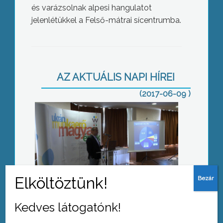
és varázsolnak alpesi hangulatot
jelenlétükkel a Felső-mátrai sícentrumba.
Ukrán munkaerő, magyar érték
AZ AKTUÁLIS NAPI HÍREI
(2017-06-09 )
Fontos a segítség
Kedves látogatónk!
Elkészült a gyermekmedence