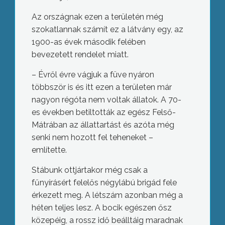
Az országnak ezen a területén még
szokatlannak számít ez a látvány egy, az
1900-as évek második felében
bevezetett rendelet miatt.
– Évről évre vágjuk a füve nyáron
többször is és itt ezen a területen már
nagyon régóta nem voltak állatok. A 70-
es években betiltották az egész Felső-
Mátrában az állattartást és azóta még
senki nem hozott fel teheneket –
említette.
Stábunk ottjártakor még csak a
fűnyírásért felelős négylábú brigád fele
érkezett meg. A létszám azonban még a
héten teljes lesz. A bocik egészen ősz
közepéig, a rossz idő beálltáig maradnak