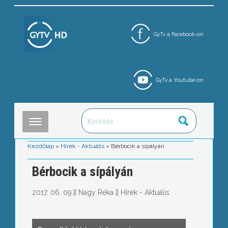
GyTv a Facebook-on
GyTv a Youtube-on
Kezdőlap
»
Hírek - Aktuális
»
Bérbocik a sípályán
Bérbocik a sípályán
2017. 06. 09.
||
Nagy Réka
||
Hírek - Aktuális