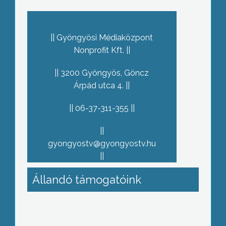
Gyöngyösi Médiaközpont
Nonprofit Kft.
3200 Gyöngyös, Göncz
Árpád utca 4.
06-37-311-355
gyongyostv@gyongyostv.hu
Állandó támogatóink