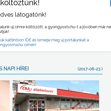
számzár. Ha ki akarjuk nyitni, minden számnak stimmelnie
 jó csapat, megfelelő koncentráció, megfelelő fizikai állapot,
dves látogatónk!
alunk új címre költözött, a gyongyostv.hu-t a jövőben már n
torsporttól, ami 4 éves kora óta jelen van az életében,
sítjük!
mmentátorkodik és a saját motoros csapatában
jük kattintson IDE és ismerje meg új portálunkat a
ngyosma.hu címen!
 NAPI HÍREI
(2017-06-23 )