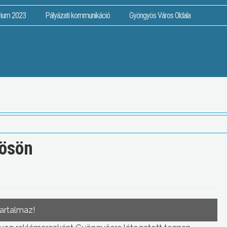
rium 2023
Pályázati kommunikáció
Gyöngyös Város Oldala
yösön
tartalmaz!