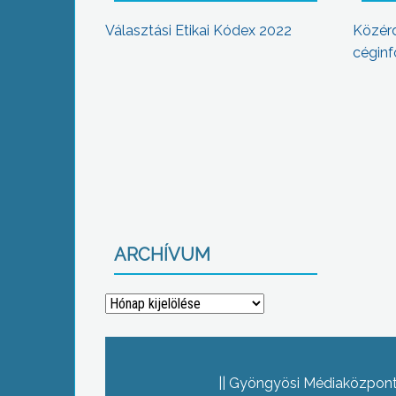
Választási Etikai Kódex 2022
Közér
céginf
ARCHÍVUM
Archívum
Gyöngyösi Médiaközpont 