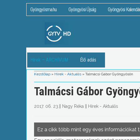
Gyöngyösma.hu
Gyöngyösi Újság
Gyöngyösi Kalendá
Hírek – ARCHÍVUM
Élő adás
Kezdőlap
»
Hírek - Aktuális
»
Talmácsi Gábor Gyöngyösön
Talmácsi Gábor Gyöng
2017. 06. 23.
||
Nagy Réka
||
Hírek - Aktuális
Ez a cikk több mint egy éves információkat 