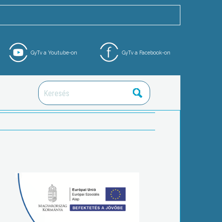
GyTv a Youtube-on
GyTv a Facebook-on