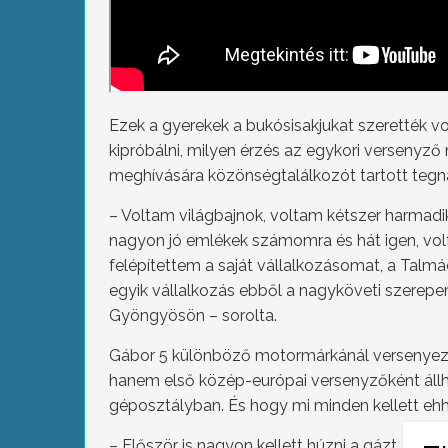
Ezek a gyerekek a bukósisakjukat szerették vo
kipróbálni, milyen érzés az egykori versenyző
meghívására közönségtalálkozót tartott tegn
– Voltam világbajnok, voltam kétszer harmadi
nagyon jó emlékek számomra és hát igen, vol
felépítettem a saját vállalkozásomat, a Tal
egyik vállalkozás ebből a nagyköveti szerepe
Gyöngyösön – sorolta.
Gábor 5 különböző motormárkánál versenyezh
hanem első közép-európai versenyzőként állha
géposztályban. És hogy mi minden kellett eh
– Először is nagyon kellett húzni a gázt. Ez v