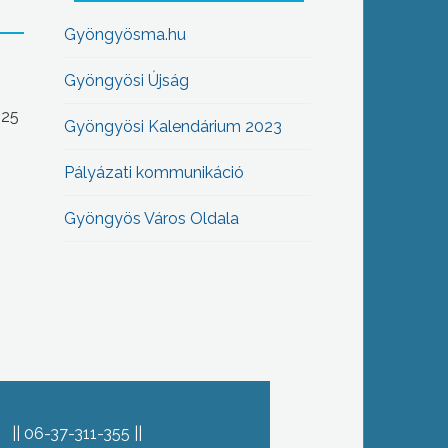
Gyöngyösma.hu
Gyöngyösi Újság
-25
Gyöngyösi Kalendárium 2023
Pályázati kommunikáció
Gyöngyös Város Oldala
06-37-311-355