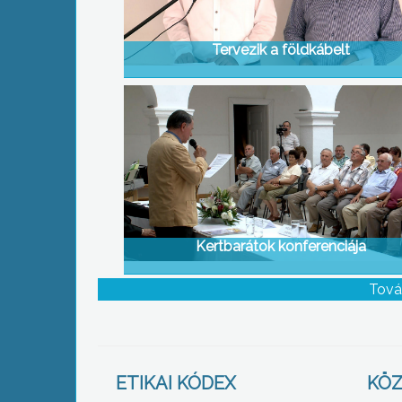
Tervezik a földkábelt
Kertbarátok konferenciája
Tová
ETIKAI KÓDEX
KÖZ