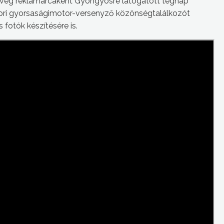
veg reklámarcaként Gyöngyösre látogatott tegnap
kori gyorsaságimotor-versenyző közönségtalálkozót
 fotók készítésére is.