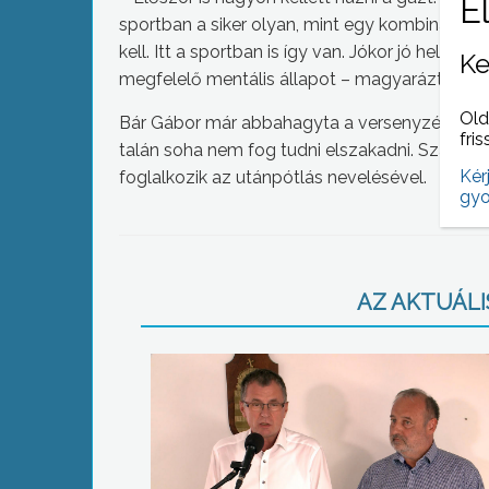
sportban a siker olyan, mint egy kombinációs 
kell. Itt a sportban is így van. Jókor jó helyen,
Ke
megfelelő mentális állapot – magyarázta.
Old
Bár Gábor már abbahagyta a versenyzést, a mo
fris
talán soha nem fog tudni elszakadni. Szakko
Kér
foglalkozik az utánpótlás nevelésével.
gyo
AZ AKTUÁLIS