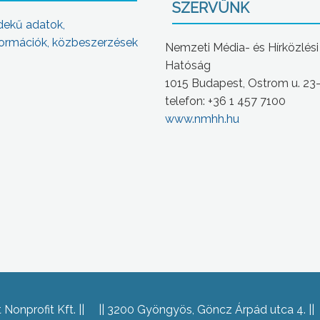
SZERVÜNK
dekű adatok,
ormációk, közbeszerzések
Nemzeti Média- és Hírközlési
Hatóság
1015 Budapest, Ostrom u. 23
telefon: +36 1 457 7100
www.nmhh.hu
Nonprofit Kft.
3200 Gyöngyös, Göncz Árpád utca 4.