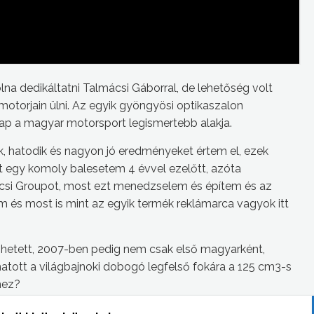
lna dedikáltatni Talmácsi Gáborral, de lehetőség volt
 motorjain ülni. Az egyik gyöngyösi optikaszalon
ap a magyar motorsport legismertebb alakja.
k, hatodik és nagyon jó eredményeket értem el, ezek
t egy komoly balesetem 4 évvel ezelőtt, azóta
mácsi Groupot, most ezt menedzselem és építem és az
m és most is mint az egyik termék reklámarca vagyok itt
etett, 2007-ben pedig nem csak első magyarként,
tott a világbajnoki dobogó legfelső fokára a 125 cm3-s
hez?
olt a legfontosabb, de ahogy mondtad, minden. Talán itt a