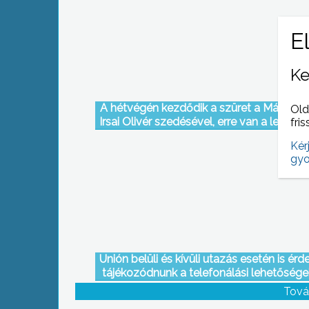
Ke
A hétvégén kezdődik a szüret a Mátraalj
Old
Irsai Olivér szedésével, erre van a legna
fris
kereslet jelenleg a térségben
Kér
gyo
Unión belüli és kívüli utazás esetén is ér
tájékozódnunk a telefonálási lehetőségek
ugyanis egy- egy hívás fogadás vagy ind
Tová
országonként eltérhet