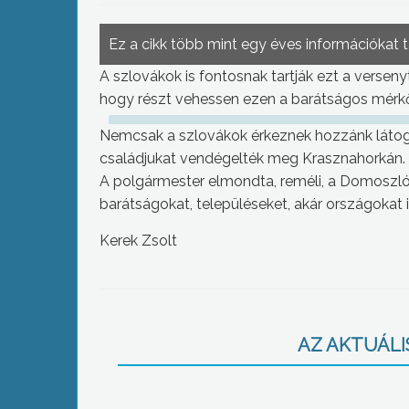
Ez a cikk több mint egy éves információkat 
A szlovákok is fontosnak tartják ezt a verseny
hogy részt vehessen ezen a barátságos mérk
Nemcsak a szlovákok érkeznek hozzánk látog
családjukat vendégelték meg Krasznahorkán.
A polgármester elmondta, reméli, a Domoszlón
barátságokat, településeket, akár országokat 
Kerek Zsolt
AZ AKTUÁLIS