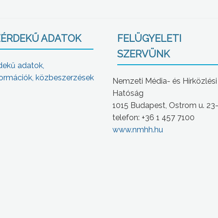
ÉRDEKŰ ADATOK
FELÜGYELETI
SZERVÜNK
dekű adatok,
ormációk, közbeszerzések
Nemzeti Média- és Hírközlési
Hatóság
1015 Budapest, Ostrom u. 23
telefon: +36 1 457 7100
www.nmhh.hu