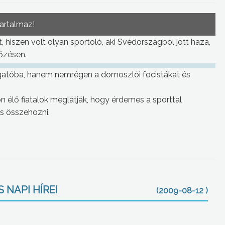
tartalmaz!
t, hiszen volt olyan sportoló, aki Svédországból jött haza,
őzésen.
atóba, hanem nemrégen a domoszlói focistákat és
 élő fiatalok meglátják, hogy érdemes a sporttal
is összehozni.
 NAPI HÍREI
(2009-08-12 )