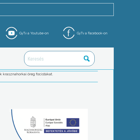
GyTv a Youtube-on
GyTv a Facebook-on
k krasznahorkai öreg focistákat.