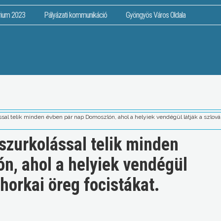
rium 2023
Pályázati kommunikáció
Gyöngyös Város Oldala
ssal telik minden évben pár nap Domoszlón, ahol a helyiek vendégül látják a szlová
szurkolással telik minden
n, ahol a helyiek vendégül
horkai öreg focistákat.