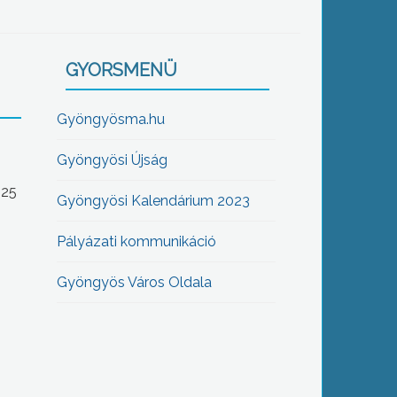
GYORSMENÜ
Gyöngyösma.hu
Gyöngyösi Újság
-25
Gyöngyösi Kalendárium 2023
Pályázati kommunikáció
Gyöngyös Város Oldala