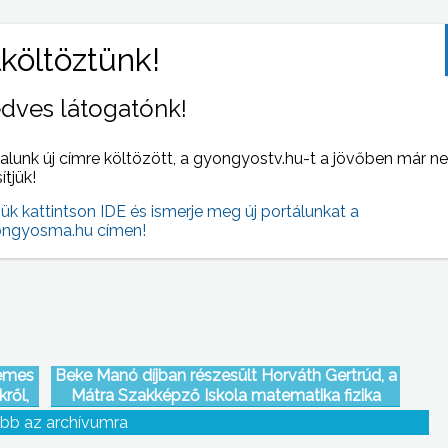
dves látogatónk!
án az
A nyári szünet utolsó heteit kihasználva
alunk új címre költözött, a gyongyostv.hu-t a jövőben már n
gyobb
elvégzik a vizes blokkok korszerűsítését és a
sítjük!
tetőszerkezet felújítását a II.Rákóczi Ferenc
jük kattintson IDE és ismerje meg új portálunkat a
Általános és Művészeti Iskolában
ngyosma.hu címen!
demes
Beke Manó díjban részesült Horváth Gertrúd, a
ről,
Mátra Szakképző Iskola matematika fizika
ítás
szakos pedagógusa
bb az archívumra