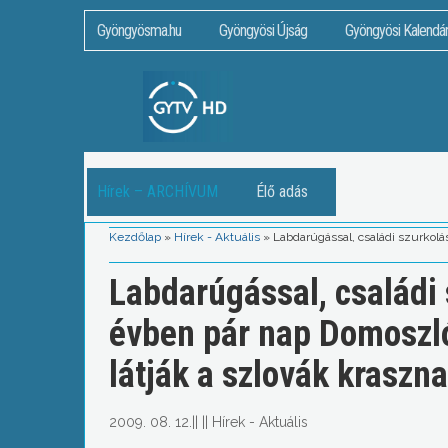
Gyöngyösma.hu
Gyöngyösi Újság
Gyöngyösi Kalendá
Hírek – ARCHÍVUM
Élő adás
Kezdőlap
»
Hírek - Aktuális
»
Labdarúgással, családi szurkolá
Labdarúgással, családi 
évben pár nap Domoszló
látják a szlovák kraszna
2009. 08. 12.
||
||
Hírek - Aktuális