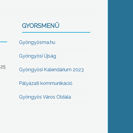
GYORSMENÜ
Gyöngyösma.hu
Gyöngyösi Újság
-25
Gyöngyösi Kalendárium 2023
Pályázati kommunikáció
Gyöngyös Város Oldala