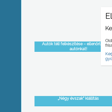
Ke
Old
Autók téli felkészítése – ellenőriztess
fris
autónkat!
Kér
gyo
„Négy évszak” kiállítás