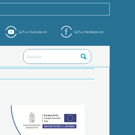
GyTv a Youtube-on
GyTv a Facebook-on