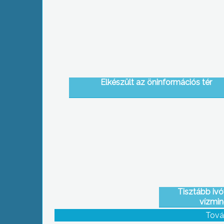
Elkészült az öninformációs tér
Tisztább ivóv
vízmin
Tová