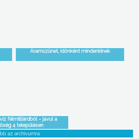
Áramszünet, időnként mindenkinek
íz félmilliárdból – javul a
őség 4 településen
bb az archívumra