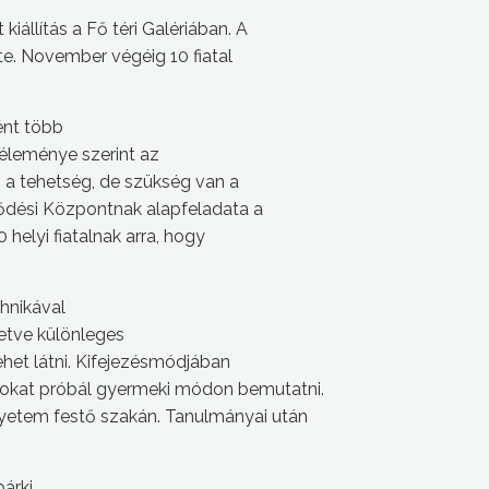
állítás a Fő téri Galériában. A
e. November végéig 10 fiatal
ként több
 Véleménye szerint az
 a tehetség, de szükség van a
ődési Központnak alapfeladata a
helyi fiatalnak arra, hogy
chnikával
letve különleges
ehet látni. Kifejezésmódjában
okat próbál gyermeki módon bemutatni.
yetem festő szakán. Tanulmányai után
bárki