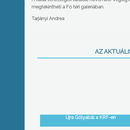
megtekintheti a Fő téri galériában.
Tarjányi Andrea
AZ AKTUÁLIS
Újra Gólyabál a KRF-en