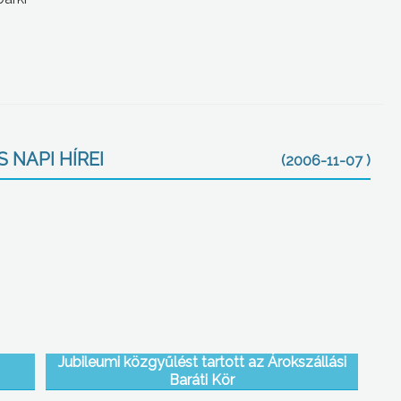
 NAPI HÍREI
(2006-11-07 )
Jubileumi közgyűlést tartott az Árokszállási
Baráti Kör