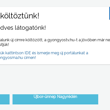
dves látogatónk!
alunk új címre költözött, a gyongyostv.hu-t a jövőben már n
ük
A nemzeti gyásznapon
sítjük!
jük kattintson IDE és ismerje meg új portálunkat a
ngyosma.hu címen!
Újbor-ünnep Nagyrédén