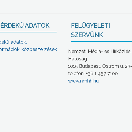
ÉRDEKŰ ADATOK
FELÜGYELETI
SZERVÜNK
dekű adatok,
ormációk, közbeszerzések
Nemzeti Média- és Hírközlési
Hatóság
1015 Budapest, Ostrom u. 23
telefon: +36 1 457 7100
www.nmhh.hu