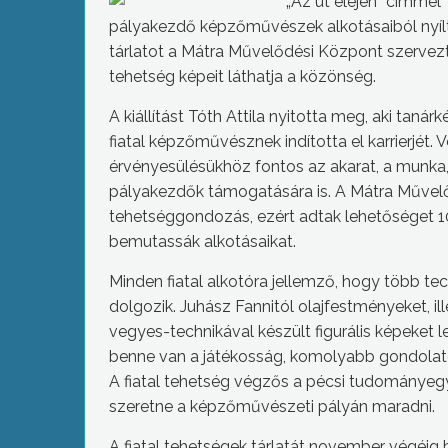
„Az út elején” címmel
pályakezdő képzőművészek alkotásaiból nyílt ki
tárlatot a Mátra Művelődési Központ szervezt
tehetség képeit láthatja a közönség.
A kiállítást Tóth Attila nyitotta meg, aki tanár
fiatal képzőművésznek indította el karrierjét.
érvényesülésükhöz fontos az akarat, a munka,
pályakezdők támogatására is. A Mátra Művel
tehetséggondozás, ezért adtak lehetőséget 10 
bemutassák alkotásaikat.
Minden fiatal alkotóra jellemző, hogy több te
dolgozik. Juhász Fannitól olajfestményeket, il
vegyes-technikával készült figurális képeket l
benne van a játékosság, komolyabb gondolat
A fiatal tehetség végzős a pécsi tudományeg
szeretne a képzőművészeti pályán maradni.
A fiatal tehetségek tárlatát november végéig 