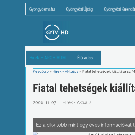
Gyöngyösma.hu
Gyöngyösi Újság
Gyöngyösi Kalendá
Hírek – ARCHÍVUM
Élő adás
Kezdőlap
»
Hírek - Aktuális
»
Fiatal tehetségek kiállítása az
Fiatal tehetségek kiáll
2006. 11. 07.
||
||
Hírek - Aktuális
Ez a cikk több mint egy éves információkat 