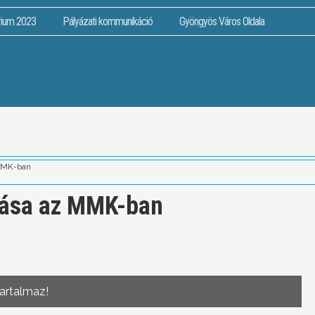
rium 2023
Pályázati kommunikáció
Gyöngyös Város Oldala
 MMK-ban
ítása az MMK-ban
tartalmaz!