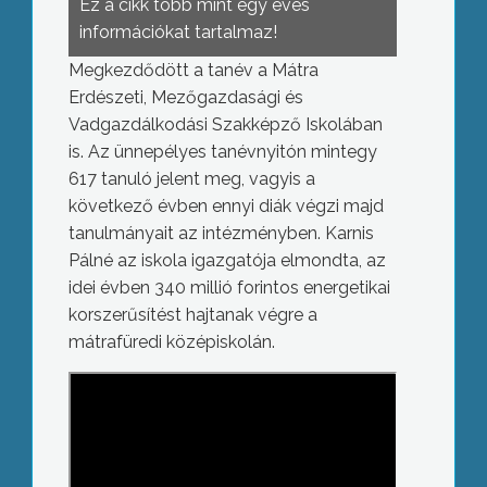
Ez a cikk több mint egy éves
információkat tartalmaz!
Megkezdődött a tanév a Mátra
Erdészeti, Mezőgazdasági és
Vadgazdálkodási Szakképző Iskolában
is. Az ünnepélyes tanévnyitón mintegy
617 tanuló jelent meg, vagyis a
következő évben ennyi diák végzi majd
tanulmányait az intézményben. Karnis
Pálné az iskola igazgatója elmondta, az
idei évben 340 millió forintos energetikai
korszerűsítést hajtanak végre a
mátrafüredi középiskolán.