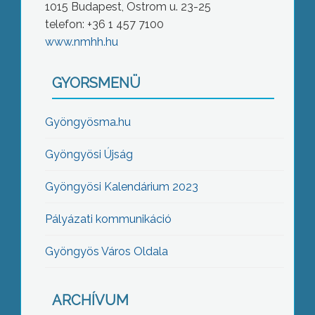
1015 Budapest, Ostrom u. 23-25
telefon: +36 1 457 7100
www.nmhh.hu
GYORSMENÜ
Gyöngyösma.hu
Gyöngyösi Újság
Gyöngyösi Kalendárium 2023
Pályázati kommunikáció
Gyöngyös Város Oldala
ARCHÍVUM