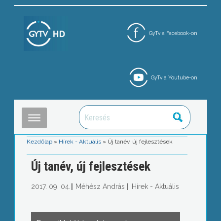
GyTv a Facebook-on
GyTv a Youtube-on
Kezdőlap
»
Hírek - Aktuális
»
Új tanév, új fejlesztések
Új tanév, új fejlesztések
2017. 09. 04.
||
Méhész András
||
Hírek - Aktuális