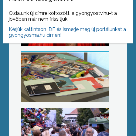
Tanszercsomag a rászorulóknak
Oldalunk új címre költözött, a gyongyostv.hu-t a
jövőben már nem frissítjük!
Kérjük kattintson IDE és ismerje meg új portálunkat a
gyongyosma.hu címen!
67. bányásznap