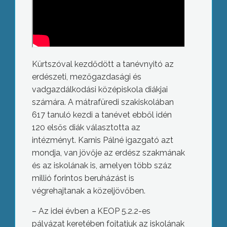
Kürtszóval kezdődött a tanévnyitó az
erdészeti, mezőgazdasági és
vadgazdálkodási középiskola diákjai
számára. A mátrafüredi szakiskolában
617 tanuló kezdi a tanévet ebből idén
120 elsős diák választotta az
intézményt. Karnis Pálné igazgató azt
mondja, van jövője az erdész szakmának
és az iskolának is, amelyen több száz
millió forintos beruházást is
végrehajtanak a közeljövőben.
– Az idei évben a KEOP 5.2.2-es
pályázat keretében fojtatjuk az iskolának