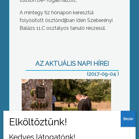
töltsön be- fogalmazott.
A mintegy tíz hónapon keresztül
folyósított ösztöndíjban Idén Szeberényi
Balázs 11.C osztályos tanuló részesül.
Bányászhősökre emlékeztek
AZ AKTUÁLIS NAPI HÍREI
(2017-09-04 )
Ruszin nap
Kedves látogatónk!