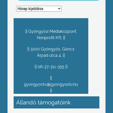
Archívum
Gyöngyösi Médiaközpont
Nonprofit Kft.
3200 Gyöngyös, Göncz
Árpád utca 4.
06-37-311-355
gyongyostv@gyongyostv.hu
Állandó támogatóink