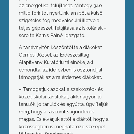
az energetikai felújítását. Mintegy 340
millió forintot nyertünk, amiből a külső
szigetelés fog megvalósulni illetve a
teljes gépészeti felújítása az iskolának –
sorolta Karnis Pálné, igazgató.
A tanévnyitón köszöntötte a diákokat
Gémesi József, az Erdészcsillag
Alapítvány Kuratóriumi elnöke, aki
elmondta, az idei évben is ösztöndíjjal
támogatják az arra érdemes diákokat.
– Támogatjuk azokat a szakközép- és
középiskolai tanulókat, akik nagyon jó
tanulók, jó tanulók és egyúttal úgy ítéljük
meg, hogy a rászorultsági indexük
magas. És elvárjuk attól a diáktól, hogy a
közösségben is meghatározó szerepet