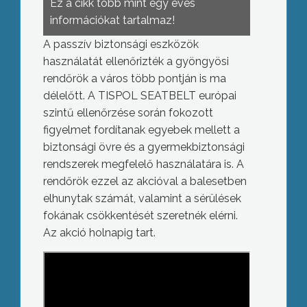
Ez a cikk több mint egy éves
információkat tartalmaz!
A passzív biztonsági eszközök
használatát ellenőrizték a gyöngyösi
rendőrök a város több pontján is ma
délelőtt. A TISPOL SEATBELT európai
szintű ellenőrzése során fokozott
figyelmet fordítanak egyebek mellett a
biztonsági övre és a gyermekbiztonsági
rendszerek megfelelő használatára is. A
rendőrök ezzel az akcióval a balesetben
elhunytak számát, valamint a sérülések
fokának csökkentését szeretnék elérni.
Az akció holnapig tart.