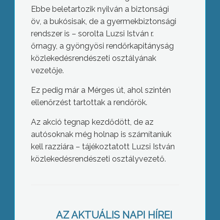
Ebbe beletartozik nyilván a biztonsági
öv, a bukósisak, de a gyermekbiztonsági
rendszer is – sorolta Luzsi István r.
őrnagy, a gyöngyösi rendőrkapitányság
közlekedésrendészeti osztályának
vezetője.
Ez pedig már a Mérges út, ahol szintén
ellenőrzést tartottak a rendőrök.
Az akció tegnap kezdődött, de az
autósoknak még holnap is számítaniuk
kell razziára – tájékoztatott Luzsi István
közlekedésrendészeti osztályvezető.
Lakossági fórum a rendezési terv
kapcsán
AZ AKTUÁLIS NAPI HÍREI