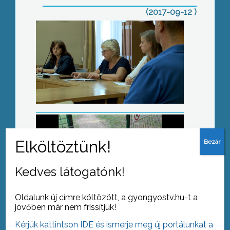
(2017-09-12 )
Máris megrongálták
Családi nap Sástón
Kedves látogatónk!
Oldalunk új címre költözött, a gyongyostv.hu-t a
jövőben már nem frissítjük!
Kérjük kattintson IDE és ismerje meg új portálunkat a