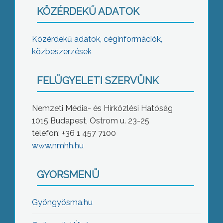
KÖZÉRDEKŰ ADATOK
Közérdekű adatok, céginformációk,
közbeszerzések
FELÜGYELETI SZERVÜNK
Nemzeti Média- és Hírközlési Hatóság
1015 Budapest, Ostrom u. 23-25
telefon: +36 1 457 7100
www.nmhh.hu
GYORSMENÜ
Gyöngyösma.hu