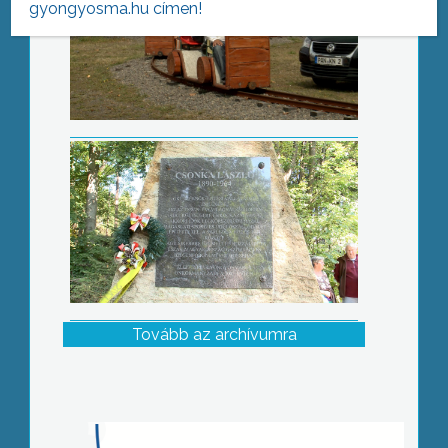
gyongyosma.hu címen!
Koszorúzással emlékeztek
Tovább az archívumra