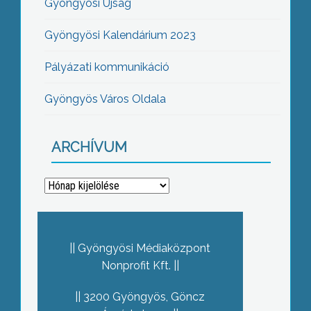
Gyöngyösi Újság
Gyöngyösi Kalendárium 2023
Pályázati kommunikáció
Gyöngyös Város Oldala
ARCHÍVUM
Archívum
Gyöngyösi Médiaközpont
Nonprofit Kft.
3200 Gyöngyös, Göncz