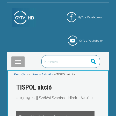
GyTv a Facebook-on
GyTv a Youtube-on
Kezdőlap
»
Hírek - Aktuális
»
TISPOL akció
TISPOL akció
2017. 09. 12.
||
Szőlősi Szabina
||
Hírek - Aktuális