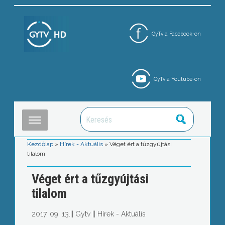
GyTv a Facebook-on
GyTv a Youtube-on
Kezdőlap
»
Hírek - Aktuális
»
Véget ért a tűzgyújtási
tilalom
Véget ért a tűzgyújtási
tilalom
2017. 09. 13.
||
Gytv
||
Hírek - Aktuális