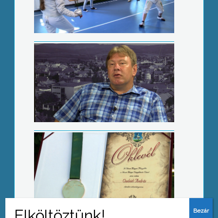
Szakmai elismerés
Heves megye nagykövete Ombódi
András
Javaslatokat várnak a kitüntetésekre