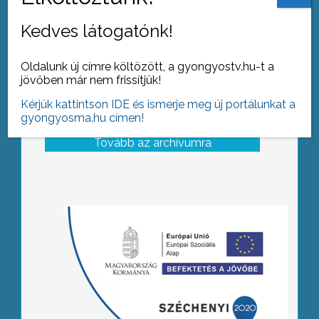
Kedves látogatónk!
Oldalunk új címre költözött, a gyongyostv.hu-t a
jövőben már nem frissítjük!
Kérjük kattintson IDE és ismerje meg új portálunkat a
gyongyosma.hu címen!
Tovább az archívumra