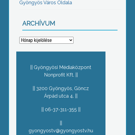
Gyöngyös Város Oldala
ARCHÍVUM
Archívum
Gyöngyösi Médiaközpont
Nonprofit Kft.
3200 Gyöngyös, Göncz
Árpád utca 4.
06-37-311-355
gyongyostv@gyongyostv.hu