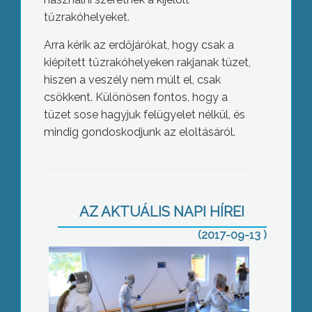
tűzrakóhelyeket.
Arra kérik az erdőjárókat, hogy csak a
kiépített tűzrakóhelyeken rakjanak tüzet,
hiszen a veszély nem múlt el, csak
csökkent. Különösen fontos, hogy a
tüzet sose hagyjuk felügyelet nélkül, és
mindig gondoskodjunk az eloltásáról.
Vívótermet avattak Nagyrédén
AZ AKTUÁLIS NAPI HÍREI
(2017-09-13 )