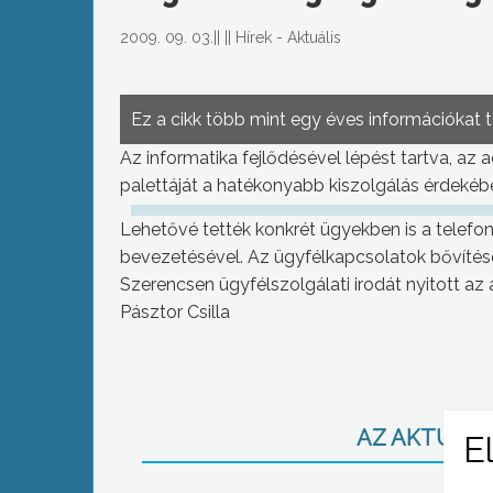
2009. 09. 03.
||
||
Hírek - Aktuális
Ez a cikk több mint egy éves információkat 
Az informatika fejlődésével lépést tartva, az 
palettáját a hatékonyabb kiszolgálás érdekében
Lehetővé tették konkrét ügyekben is a telefo
bevezetésével. Az ügyfélkapcsolatok bővíté
Szerencsen ügyfélszolgálati irodát nyitott az
Pásztor Csilla
AZ AKTUÁLIS