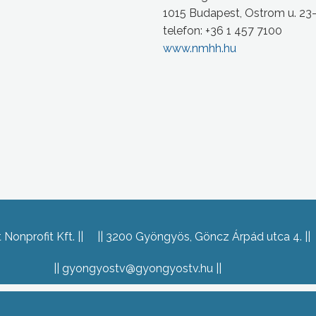
1015 Budapest, Ostrom u. 23
telefon: +36 1 457 7100
www.nmhh.hu
Nonprofit Kft.
3200 Gyöngyös, Göncz Árpád utca 4.
gyongyostv@gyongyostv.hu