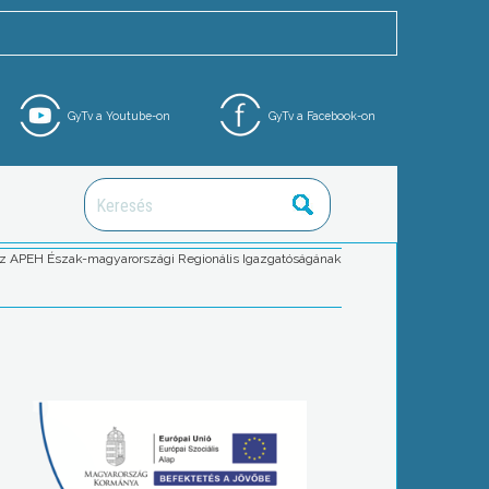
GyTv a Youtube-on
GyTv a Facebook-on
ót az APEH Észak-magyarországi Regionális Igazgatóságának