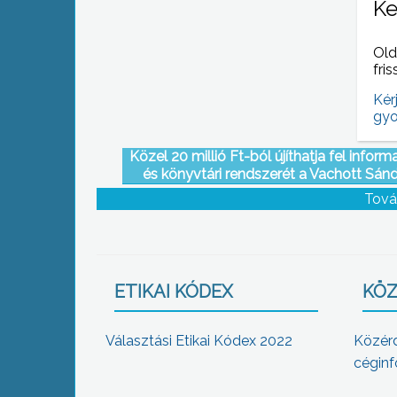
Ke
Old
fris
Kér
gyo
Közel 20 millió Ft-ból újíthatja fel informa
és könyvtári rendszerét a Vachott Sán
Városi Könyvtár
Tová
ETIKAI KÓDEX
KÖZ
Választási Etikai Kódex 2022
Közér
céginf