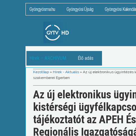
Gyöngyösma.hu
Gyöngyösi Újság
Gyöngyösi Kalendá
Hírek – ARCHÍVUM
Élő adás
Kezdőlap
»
Hírek - Aktuális
»
Az új elektronikus ügyintézés l
szakemberei Egerben
Az új elektronikus ügyi
kistérségi ügyfélkapcso
tájékoztatót az APEH É
Regionális Igazgatósá