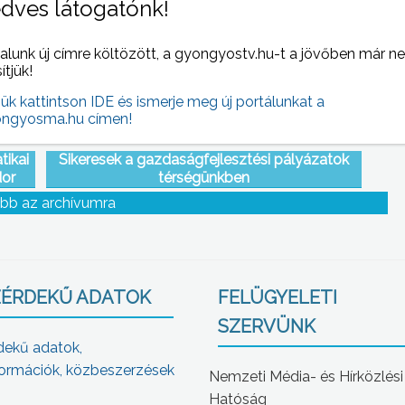
dves látogatónk!
alunk új címre költözött, a gyongyostv.hu-t a jövőben már n
sítjük!
jük kattintson IDE és ismerje meg új portálunkat a
ngyosma.hu címen!
tikai
Sikeresek a gazdaságfejlesztési pályázatok
dor
térségünkben
bb az archívumra
ÉRDEKŰ ADATOK
FELÜGYELETI
SZERVÜNK
dekű adatok,
ormációk, közbeszerzések
Nemzeti Média- és Hírközlési
Hatóság