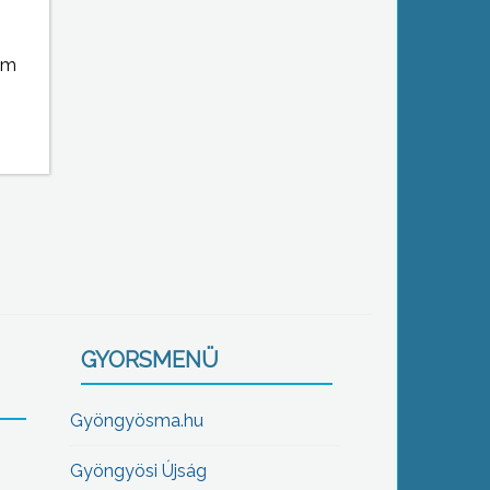
em
GYORSMENÜ
Gyöngyösma.hu
Gyöngyösi Újság