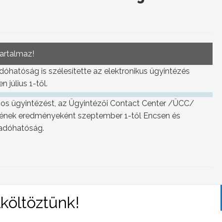
tartalmaz!
adóhatóság is szélesítette az elektronikus ügyintézés
 július 1-től.
nos ügyintézést, az Ügyintézői Contact Center /ÜCC/
sének eredményeként szeptember 1-től Encsen és
 adóhatóság.
 NAPI HÍREI
(2009-09-03 )