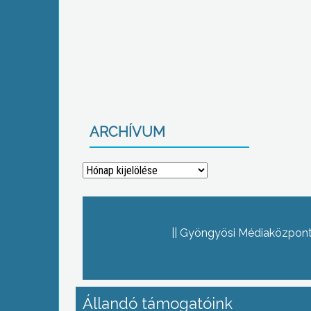
ARCHÍVUM
Archívum
Gyöngyösi Médiaközpont 
Állandó támogatóink