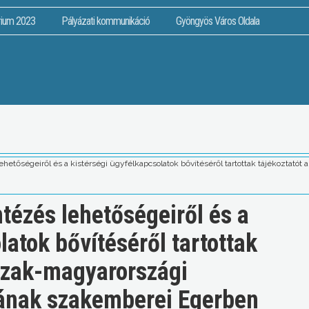
rium 2023
Pályázati kommunikáció
Gyöngyös Város Oldala
ehetőségeiről és a kistérségi ügyfélkapcsolatok bővítéséről tartottak tájékoztat
ntézés lehetőségeiről és a
latok bővítéséről tartottak
szak-magyarországi
gának szakemberei Egerben