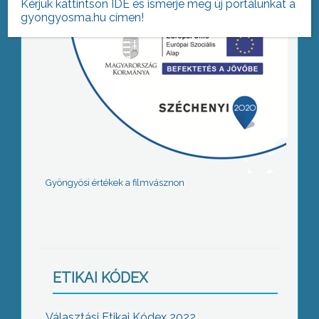
Kérjük kattintson IDE és ismerje meg új portálunkat a
gyongyosma.hu címen!
Gyöngyösi értékek a filmvásznon
ETIKAI KÓDEX
Választási Etikai Kódex 2022