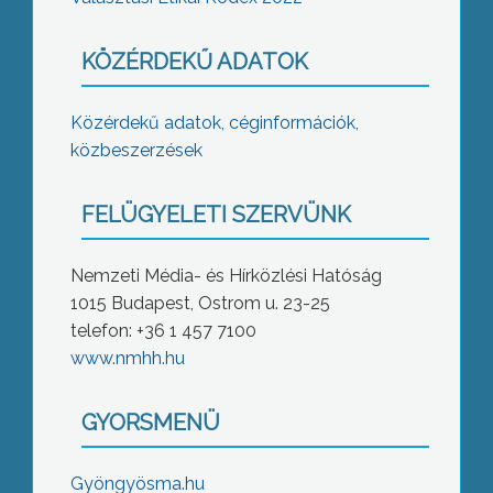
KÖZÉRDEKŰ ADATOK
Közérdekű adatok, céginformációk,
közbeszerzések
FELÜGYELETI SZERVÜNK
Nemzeti Média- és Hírközlési Hatóság
1015 Budapest, Ostrom u. 23-25
telefon: +36 1 457 7100
www.nmhh.hu
GYORSMENÜ
Gyöngyösma.hu