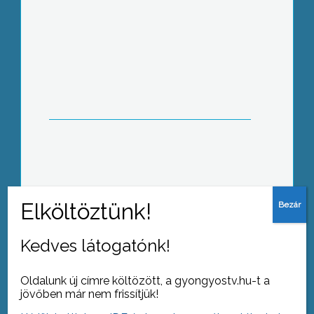
Évente körülbelül 15 halálos áldozatot
követel a mustgáz országszerte
Kedves látogatónk!
Tovább az archívumra
Oldalunk új címre költözött, a gyongyostv.hu-t a
jövőben már nem frissítjük!