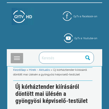
GyTv a Facebook-on
GyTv a Youtube-on
Kezdőlap
»
Hírek - Aktuális
»
Új kórháztender kiírásáról
döntött mai ülésén a gyöngyösi képviselő-testület
Új kórháztender kiírásáról
döntött mai ülésén a
gyöngyösi képviselő-testület