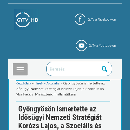
GyTv a Facebook-on
GyTv a Youtube-on
Kezdőlap
»
Hírek - Aktuális
»
Gyöngyösön ismertette az
Idősügyi Nemzeti Stratégiát Korózs Lajos, a Szociális és
Munkaügyi Minisztérium államtitkára
Gyöngyösön ismertette az
Idősügyi Nemzeti Stratégiát
Korózs Lajos, a Szociális és