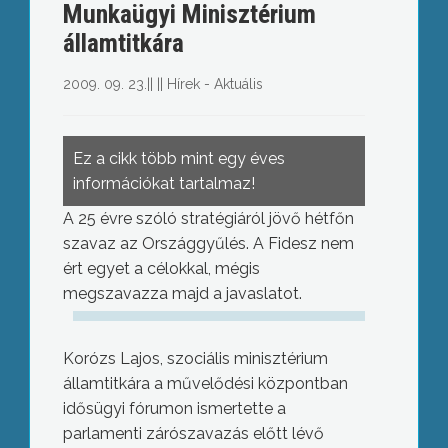
Munkaügyi Minisztérium
államtitkára
2009. 09. 23.
||
||
Hírek - Aktuális
Ez a cikk több mint egy éves
információkat tartalmaz!
A 25 évre szóló stratégiáról jövő hétfőn
szavaz az Országgyűlés. A Fidesz nem
ért egyet a célokkal, mégis
megszavazza majd a javaslatot.
Korózs Lajos, szociális minisztérium
államtitkára a művelődési központban
idősügyi fórumon ismertette a
parlamenti zárószavazás előtt lévő