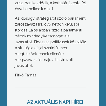
2012-ben kezdődik, a korhatár évente fél
évvel emelkedik majd.
Az idősügyi stratégiáról szóló parlamenti
zárószavazásra jövő hétfőn kerül sor.
Korózs Lajos abban bízik, a parlamenti
pártok mindegyike támogatja a
javaslatot. Fideszes politikusok közölték:
a stratégia céljai szerintük nem
megfelelőek, ennek ellenére
megszavazzák majd a határozati
javaslatot.
Pifkó Tamás
Várólisták alakulhatnak ki a gyöngyösi
kórházban is, ha a szaktárca továbbra
sem lesz hajlandó kifizetni a kórházak
által igényelt 25 milliárdos
AZ AKTUÁLIS NAPI HÍREI
többletfinanszírozást – véli a Bugát