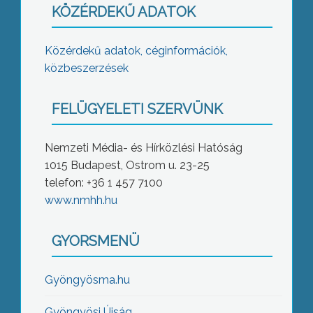
KÖZÉRDEKŰ ADATOK
Közérdekű adatok, céginformációk,
közbeszerzések
FELÜGYELETI SZERVÜNK
Nemzeti Média- és Hírközlési Hatóság
1015 Budapest, Ostrom u. 23-25
telefon: +36 1 457 7100
www.nmhh.hu
GYORSMENÜ
Gyöngyösma.hu
Gyöngyösi Újság