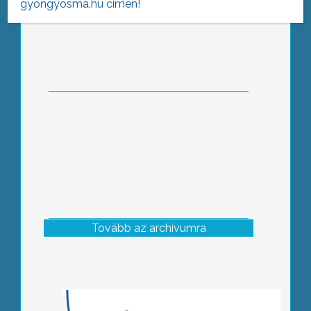
gyongyosma.hu címen!
A hagyományoktól eltérően az idei
évben új helyszínen, Domoszlón
rendezték meg a Modellrepülőnapot.
Tovább az archívumra