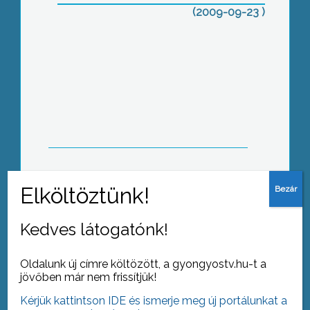
Pál Kórház gazdasági igazgatója
(2009-09-23 )
Az ÉMÁSZ új számlaformátumot
alkalmaz, annak érdekében, hogy az
ügyfelek egyszerűbben, könnyebben
áttekinthessék azokat
A Mátraalján az egyik legszínesebb,
legékesebb szüreti felvonulást
hagyományosan a nagyrédeiek
Kedves látogatónk!
tudhatják magukénak
Oldalunk új címre költözött, a gyongyostv.hu-t a
jövőben már nem frissítjük!
Kérjük kattintson IDE és ismerje meg új portálunkat a