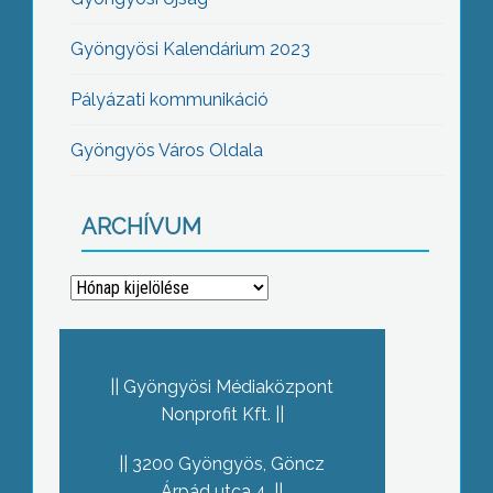
Gyöngyösi Kalendárium 2023
Pályázati kommunikáció
Gyöngyös Város Oldala
ARCHÍVUM
Archívum
Gyöngyösi Médiaközpont
Nonprofit Kft.
3200 Gyöngyös, Göncz
Árpád utca 4.