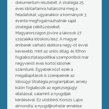
dokumentum részleteit. A stratégia 25
éves időtartamra határozná meg a
feladatokat, ugyanakkor a kormányok 3
évente megfogalmazhatnák saját
stratégiai célkitűzéseiket.
Magyarországon jövőre a lakosok 27
százaléka időskorú lesz. A magyar
emberek várható életkora négy-öt évvel
kevesebb, mint az uniós átlag, és itthon
foglalkoztatáspolitikai szempontból már
negyvenöt éves kortól idősnek
számítunk. Egyebek közt ezek a
megállapítások is szerepelnek az
Idősügyi Stratégia programjában, amely
külön foglalkozik az egészségügyi
ellátással, valamint a nyugdíjak
kérdésével. Ez utóbbiról Korózs Lajos
elmondta: a nyugdíjkorhatár emelése