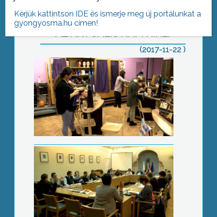
Kérjük kattintson IDE és ismerje meg új portálunkat a
gyongyosma.hu címen!
AZ AKTUÁLIS NAPI HÍREI
(2017-11-22 )
Kistérségi ülés
Jótékonysági hangverseny