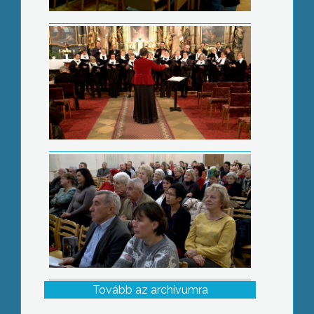
Kolping évzáró
Tovább az archívumra