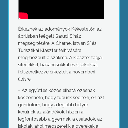
Érkeznek az adományok Kékestetőn az
áprilisban leégett Sarudi Síház
megsegítésére. A Chernel István Sí és
Turisztikai Klaszter felhívására
megmozdult a szakma. A klaszter tagjai
sílécekkel, bakancsokkal és sisakokkal
felszerelkezve érkeztek a novemberi
ülésre.
– Az együttes közös elhatározásnak
köszönhető, hogy tudunk segíteni, én azt
gondolom, hogy a legjobb helyre
kerülnek az ajándékok, hiszen a
legfontosabb a gyermek, a családok, az
iskolák, ahol megszeretik a gyerekek a