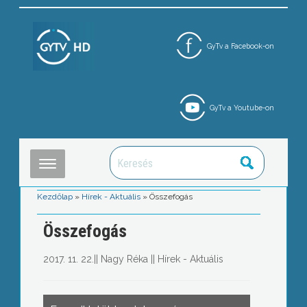
GyTv a Facebook-on
GyTv a Youtube-on
Kezdőlap
»
Hírek - Aktuális
»
Összefogás
Összefogás
2017. 11. 22.
||
Nagy Réka
||
Hírek - Aktuális