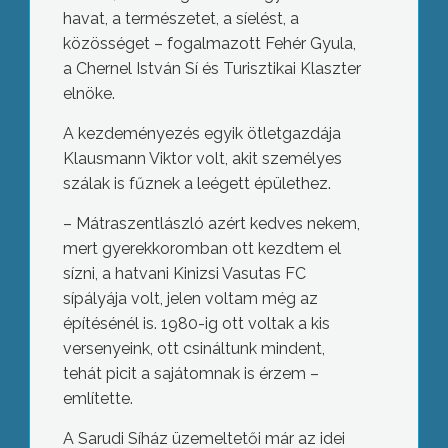
havat, a természetet, a síelést, a
közösséget – fogalmazott Fehér Gyula,
a Chernel István Sí és Turisztikai Klaszter
elnöke.
A kezdeményezés egyik ötletgazdája
Klausmann Viktor volt, akit személyes
szálak is fűznek a leégett épülethez.
– Mátraszentlászló azért kedves nekem,
mert gyerekkoromban ott kezdtem el
sízni, a hatvani Kinizsi Vasutas FC
sípályája volt, jelen voltam még az
építésénél is. 1980-ig ott voltak a kis
versenyeink, ott csináltunk mindent,
tehát picit a sajátomnak is érzem –
említette.
A Sarudi Síház üzemeltetői már az idei