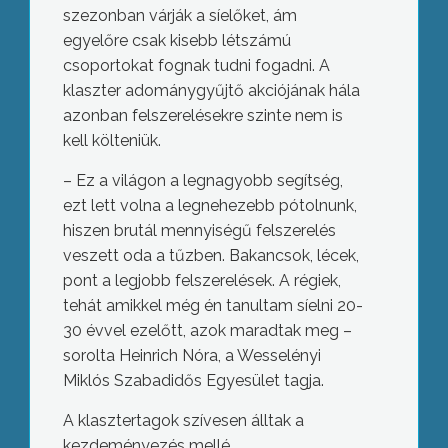
szezonban várják a síelőket, ám
egyelőre csak kisebb létszámú
csoportokat fognak tudni fogadni. A
klaszter adománygyűjtő akciójának hála
azonban felszerelésekre szinte nem is
kell költeniük.
– Ez a világon a legnagyobb segítség,
ezt lett volna a legnehezebb pótolnunk,
hiszen brutál mennyiségű felszerelés
veszett oda a tűzben. Bakancsok, lécek,
pont a legjobb felszerelések. A régiek,
tehát amikkel még én tanultam síelni 20-
30 évvel ezelőtt, azok maradtak meg –
sorolta Heinrich Nóra, a Wesselényi
Miklós Szabadidős Egyesület tagja.
A klasztertagok szívesen álltak a
kezdeményezés mellé.