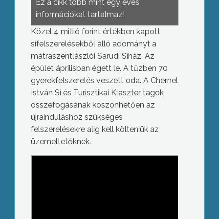
Ez a cikk több mint egy éves
információkat tartalmaz!
Közel 4 millió forint értékben kapott
sífelszerelésekből álló adományt a
mátraszentlászlói Sarudi Síház. Az
épület áprilisban égett le. A tűzben 70
gyerekfelszerelés veszett oda. A Chernel
István Sí és Turisztikai Klaszter tagok
összefogásának köszönhetően az
újrainduláshoz szükséges
felszerelésekre alig kell költeniük az
üzemeltetőknek.