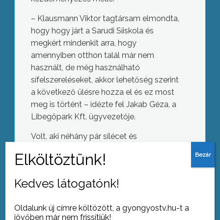
– Klausmann Viktor tagtársam elmondta,
hogy hogy járt a Sarudi Síiskola és
megkért mindenkit arra, hogy
amennyiben otthon talál már nem
használt, de még használható
sífelszereléseket, akkor lehetőség szerint
a következő ülésre hozza el és ez most
meg is történt – idézte fel Jakab Géza, a
Libegőpark Kft. ügyvezetője.
Volt, aki néhány pár sílécet és
síbakancsot, de volt olyan is, aki 60
bukósisakot ajánlott fel. A klasztertagok
mintegy 3,5-4 millió forint értékű
Kedves látogatónk!
Szakképzési hét
felszerelést adományoztak az
újrakezdéshez.
Oldalunk új címre költözött, a gyongyostv.hu-t a
jövőben már nem frissítjük!