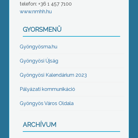
telefon: +36 1 457 7100
www.nmhh.hu
GYORSMENÜ
Gyöngyösma.hu
Gyöngyösi Újság
Gyöngyösi Kalendárium 2023
Pályázati kommunikáció
Gyöngyös Város Oldala
ARCHÍVUM