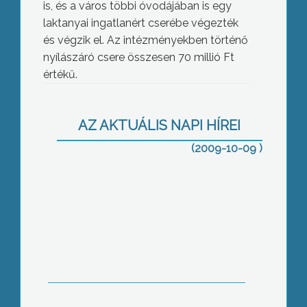
is, és a város többi óvodájában is egy
laktanyai ingatlanért cserébe végezték
és végzik el. Az intézményekben történő
nyílászáró csere összesen 70 millió Ft
értékű.
Seres Mária ez alkalommal a pártok
állami támogatása ellen gyűjti az
AZ AKTUÁLIS NAPI HÍREI
aláírásokat
(2009-10-09 )
Háromnapos TISPOL
közlekedésbiztonsági akció