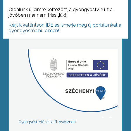
Oldalunk új címre költözött, a gyongyostv.hu-t a
jövőben már nem frissítjük!
Tovább az archívumra
Kérjük kattintson IDE és ismerje meg új portálunkat a
gyongyosma.hu címen!
Gyöngyösi értékek a filmvásznon