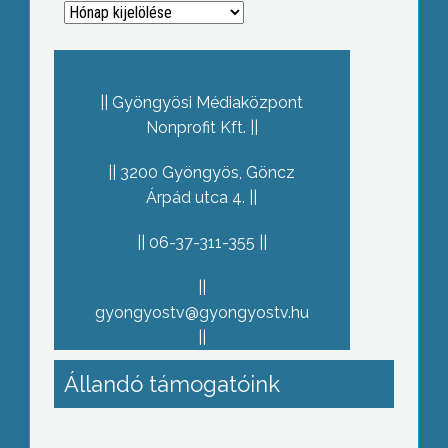
Archívum
Gyöngyösi Médiaközpont
Nonprofit Kft.
3200 Gyöngyös, Göncz
Árpád utca 4.
06-37-311-355
gyongyostv@gyongyostv.hu
Állandó támogatóink