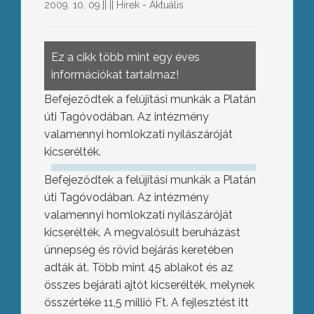
2009. 10. 09.
||
||
Hírek - Aktuális
Ez a cikk több mint egy éves
információkat tartalmaz!
Befejeződtek a felújítási munkák a Platán
úti Tagóvodában. Az intézmény
valamennyi homlokzati nyílászáróját
kicserélték.
Befejeződtek a felújítási munkák a Platán
úti Tagóvodában. Az intézmény
valamennyi homlokzati nyílászáróját
kicserélték. A megvalósult beruházást
ünnepség és rövid bejárás keretében
adták át. Több mint 45 ablakot és az
összes bejárati ajtót kicserélték, melynek
összértéke 11,5 millió Ft. A fejlesztést itt