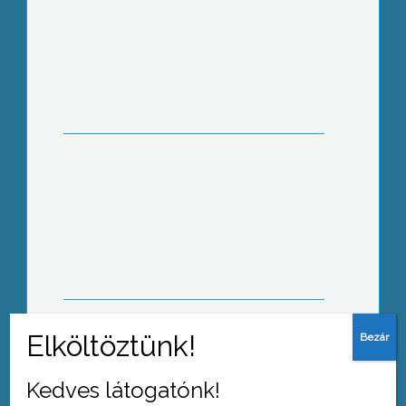
Búvárbemutatóval vette kezdetét a
Múzeumi Õszi Fesztivál
100 éves évfordulóját ünnepli
Vámosgyörk – Jászapáti vasútvonal
Kedves látogatónk!