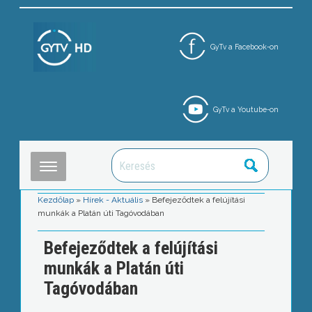
GyTv a Facebook-on
GyTv a Youtube-on
Kezdőlap
»
Hírek - Aktuális
»
Befejeződtek a felújítási
munkák a Platán úti Tagóvodában
Befejeződtek a felújítási
munkák a Platán úti
Tagóvodában