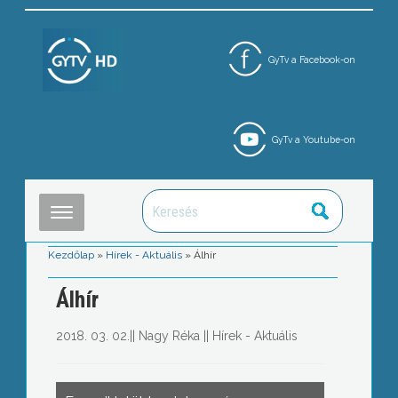
GyTv a Facebook-on
GyTv a Youtube-on
Kezdőlap
»
Hírek - Aktuális
»
Álhír
Álhír
2018. 03. 02.
||
Nagy Réka
||
Hírek - Aktuális