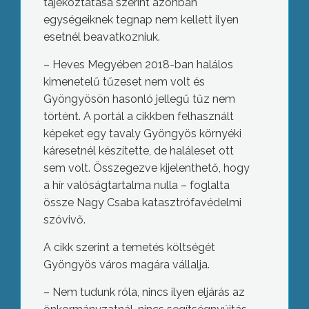
tájékoztatása szerint azonban
egységeiknek tegnap nem kellett ilyen
esetnél beavatkozniuk.
– Heves Megyében 2018-ban halálos
kimenetelű tűzeset nem volt és
Gyöngyösön hasonló jellegű tűz nem
történt. A portál a cikkben felhasznált
képeket egy tavaly Gyöngyös környéki
káresetnél készítette, de haláleset ott
sem volt. Összegezve kijelenthető, hogy
a hír valóságtartalma nulla – foglalta
össze Nagy Csaba katasztrófavédelmi
szóvivő.
A cikk szerint a temetés költségét
Gyöngyös város magára vállalja.
– Nem tudunk róla, nincs ilyen eljárás az