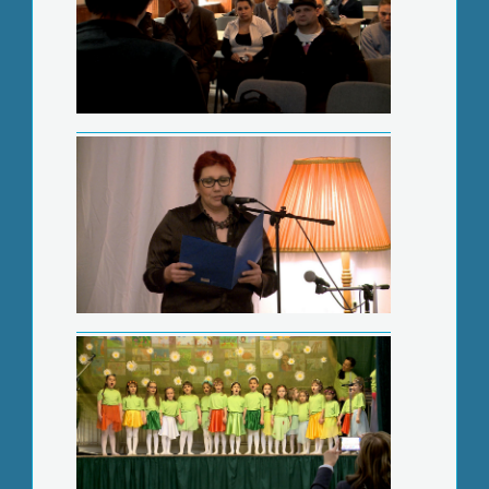
Napraforgó fesztivál