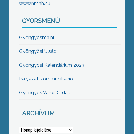
www.nmhh.hu
GYORSMENÜ
Gyöngyösma.hu
Gyöngyösi Újság
Gyöngyösi Kalendárium 2023
Pályázati kommunikáció
Gyöngyös Város Oldala
ARCHÍVUM
Archívum