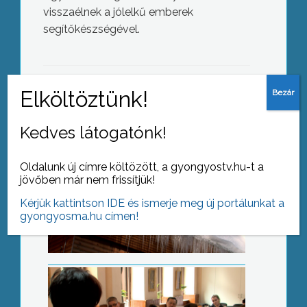
visszaélnek a jólelkű emberek
Hidegrekord és méteres hó
segítőkészségével.
AZ AKTUÁLIS NAPI HÍREI
Kedves látogatónk!
(2018-03-02 )
Munkavállalási nehézségek
Oldalunk új címre költözött, a gyongyostv.hu-t a
jövőben már nem frissítjük!
Kérjük kattintson IDE és ismerje meg új portálunkat a
gyongyosma.hu címen!
Maraton