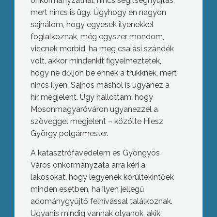
önkormányzatnál, nincs segítségnyújtás,
mert nincs is ügy. Úgyhogy én nagyon
sajnálom, hogy egyesek ilyenekkel
foglalkoznak, még egyszer mondom,
viccnek morbid, ha meg csalási szándék
volt, akkor mindenkit figyelmeztetek,
hogy ne dőljön be ennek a trükknek, mert
nincs ilyen. Sajnos máshol is ugyanez a
hír megjelent. Úgy hallottam, hogy
Mosonmagyaróváron ugyanezzel a
szöveggel megjelent – közölte Hiesz
György polgármester.
A katasztrófavédelem és Gyöngyös
Város önkormányzata arra kéri a
lakosokat, hogy legyenek körültekintőek
minden esetben, ha ilyen jellegű
adománygyűjtő felhívással találkoznak.
Ugyanis mindig vannak olyanok, akik