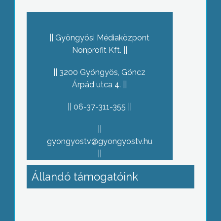
Gyöngyösi Médiaközpont
Nonprofit Kft.
3200 Gyöngyös, Göncz
Árpád utca 4.
06-37-311-355
gyongyostv@gyongyostv.hu
Állandó támogatóink