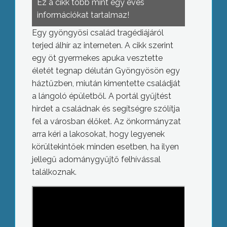
Ez a cikk több mint egy éves
információkat tartalmaz!
Egy gyöngyösi család tragédiájáról
terjed álhír az interneten. A cikk szerint
egy öt gyermekes apuka vesztette
életét tegnap délután Gyöngyösön egy
háztűzben, miután kimentette családját
a lángoló épületből. A portál gyűjtést
hirdet a családnak és segítségre szólítja
fel a városban élőket. Az önkormányzat
arra kéri a lakosokat, hogy legyenek
körültekintőek minden esetben, ha ilyen
jellegű adománygyűjtő felhívással
találkoznak.