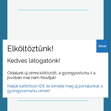
„Az információ házhoz megy”
Kedves látogatónk!
Oldalunk új címre költözött, a gyongyostv.hu-t a
Az emutartás és tenyésztés gyakorlati
jövőben már nem frissítjük!
kérdései címmel szakmai
ismeretterjesztő tanfolyamot hirdet a
Kérjük kattintson IDE és ismerje meg új portálunkat a
Mátra Szakképző Iskola
gyongyosma.hu címen!