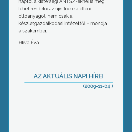
naptól a kistérségi ÁNTSZ-eknél is meg
lehet rendelni az újinfluenza elleni
oltóanyagot, nem csak a
készletgazdálkodási intézettől – mondja
a szakember.
Hliva Éva
Mától már minden szülő nyilatkozhat,
hogy beoltatja –e 14 éven aluli
gyermekét a H1N1 vírus elleni
AZ AKTUÁLIS NAPI HÍREI
védőoltással
(2009-11-04 )
A Medical Investments szerződésében
vállalta, hogy segíti a város
közösségét a civil szférát tekintve