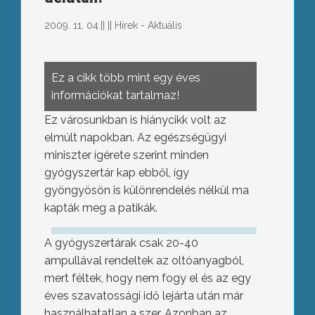
2009. 11. 04.
||
||
Hírek - Aktuális
Ez a cikk több mint egy éves
információkat tartalmaz!
Ez városunkban is hiánycikk volt az
elmúlt napokban. Az egészségügyi
miniszter ígérete szerint minden
gyógyszertár kap ebből, így
gyöngyösön is különrendelés nélkül ma
kapták meg a patikák.
A gyógyszertárak csak 20-40
ampullával rendeltek az oltóanyagból,
mert féltek, hogy nem fogy el és az egy
éves szavatossági idő lejárta után már
használhatatlan a szer. Azonban az