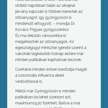
utóbbi napokban talán az ukrajnai
járvány kapcsán is többen keresték az
oltóanyagot, így gyöngyösön is
mindenütt elfogyott. – mondja Dr.
Kovács Frigyes gyógyszerész.
És ma délután városunkba is
megérkeztek az oltóanyagok. Az
egészségügyi miniszter ígérete szerint a
vakcinák legkésőbb holnap estére már
minden patikában kaphatóak lesznek.
Csertáné minden évben beoltatja magát
a szezonális influenza elleni
védőoltással is.
Mától már Gyöngyösön is minden
patikában be lehet szerezni ezt,
maximum1930 forintért. Illetve a mai