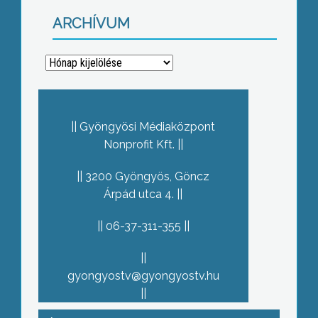
ARCHÍVUM
Archívum
Gyöngyösi Médiaközpont
Nonprofit Kft.
3200 Gyöngyös, Göncz
Árpád utca 4.
06-37-311-355
gyongyostv@gyongyostv.hu