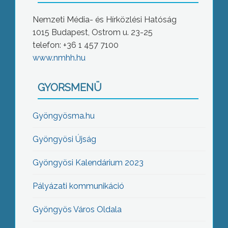
Nemzeti Média- és Hírközlési Hatóság
1015 Budapest, Ostrom u. 23-25
telefon: +36 1 457 7100
www.nmhh.hu
GYORSMENÜ
Gyöngyösma.hu
Gyöngyösi Újság
Gyöngyösi Kalendárium 2023
Pályázati kommunikáció
Gyöngyös Város Oldala