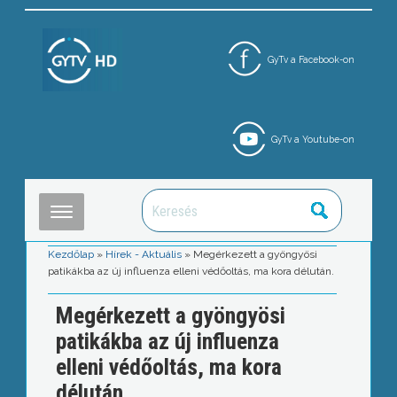
GyTv a Facebook-on
GyTv a Youtube-on
Kezdőlap
»
Hírek - Aktuális
»
Megérkezett a gyöngyösi
patikákba az új influenza elleni védőoltás, ma kora délután.
Megérkezett a gyöngyösi
patikákba az új influenza
elleni védőoltás, ma kora
délután.