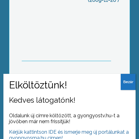
(2009-11-26 )
Péntek reggel 8 órától oltópont
működik a gyöngyösi Bugát Pál
Kórház rendelőintézetében
Hol van az a régi zászló?
Kedves látogatónk!
Oldalunk új címre költözött, a gyongyostv.hu-t a
jövőben már nem frissítjük!
Kérjük kattintson IDE és ismerje meg új portálunkat a
25éves, 1300 kg, és 11 méter magas
gyongyosma.hu címen!