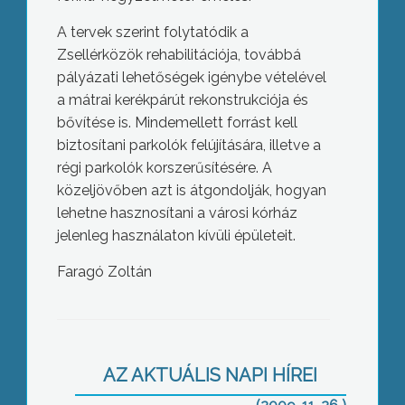
A tervek szerint folytatódik a
Zsellérközök rehabilitációja, továbbá
pályázati lehetőségek igénybe vételével
a mátrai kerékpárút rekonstrukciója és
bővítése is. Mindemellett forrást kell
biztosítani parkolók felújítására, illetve a
régi parkolók korszerűsítésére. A
közeljövőben azt is átgondolják, hogyan
lehetne hasznosítani a városi kórház
jelenleg használaton kívüli épületeit.
Faragó Zoltán
Összeverekedett két család ma
délelőtt a Gyöngyösi Városi bíróságon
AZ AKTUÁLIS NAPI HÍREI