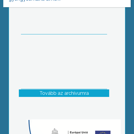
Gyöngyös karácsonyfája
Tovább az archívumra