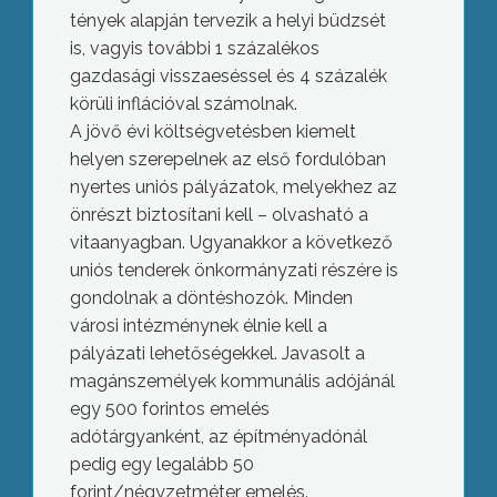
tények alapján tervezik a helyi büdzsét
is, vagyis további 1 százalékos
gazdasági visszaeséssel és 4 százalék
körüli inflációval számolnak.
A jövő évi költségvetésben kiemelt
helyen szerepelnek az első fordulóban
nyertes uniós pályázatok, melyekhez az
önrészt biztosítani kell – olvasható a
vitaanyagban. Ugyanakkor a következő
uniós tenderek önkormányzati részére is
gondolnak a döntéshozók. Minden
városi intézménynek élnie kell a
pályázati lehetőségekkel. Javasolt a
magánszemélyek kommunális adójánál
egy 500 forintos emelés
adótárgyanként, az építményadónál
pedig egy legalább 50
forint/négyzetméter emelés.