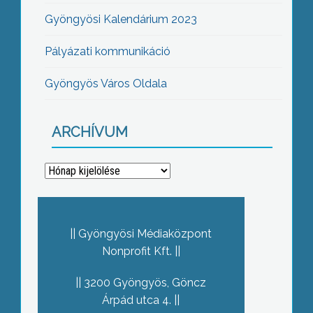
Gyöngyösi Kalendárium 2023
Pályázati kommunikáció
Gyöngyös Város Oldala
ARCHÍVUM
Archívum
Gyöngyösi Médiaközpont
Nonprofit Kft.
3200 Gyöngyös, Göncz
Árpád utca 4.