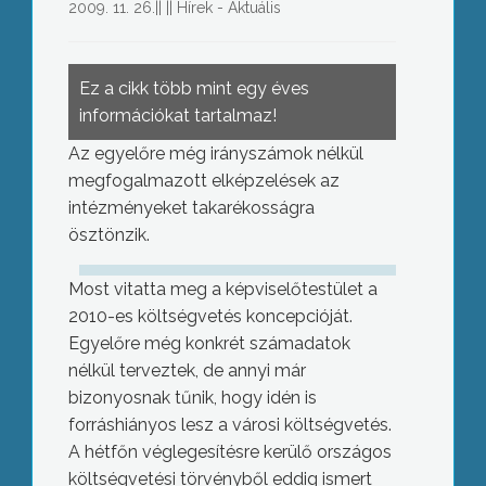
2009. 11. 26.
||
||
Hírek - Aktuális
Ez a cikk több mint egy éves
információkat tartalmaz!
Az egyelőre még irányszámok nélkül
megfogalmazott elképzelések az
intézményeket takarékosságra
ösztönzik.
Most vitatta meg a képviselőtestület a
2010-es költségvetés koncepcióját.
Egyelőre még konkrét számadatok
nélkül terveztek, de annyi már
bizonyosnak tűnik, hogy idén is
forráshiányos lesz a városi költségvetés.
A hétfőn véglegesítésre kerülő országos
költségvetési törvényből eddig ismert