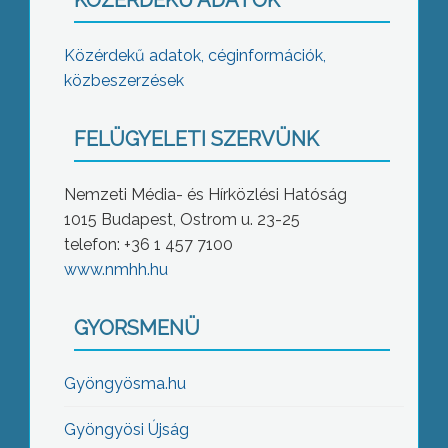
KÖZÉRDEKŰ ADATOK
Közérdekű adatok, céginformációk,
közbeszerzések
FELÜGYELETI SZERVÜNK
Nemzeti Média- és Hírközlési Hatóság
1015 Budapest, Ostrom u. 23-25
telefon: +36 1 457 7100
www.nmhh.hu
GYORSMENÜ
Gyöngyösma.hu
Gyöngyösi Újság