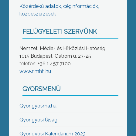
Közérdekű adatok, céginformációk,
közbeszerzések
FELÜGYELETI SZERVÜNK
Nemzeti Média- és Hírközlési Hatóság
1015 Budapest, Ostrom u. 23-25
telefon: +36 1 457 7100
www.nmhh.hu
GYORSMENÜ
Gyöngyösma.hu
Gyöngyösi Újság
Gyöngyösi Kalendárium 2023