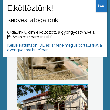
Kedvezményes ivartalanítás
Kedves látogatónk!
Oldalunk új címre költözött, a gyongyostv.hu-t a
jövőben már nem frissítjük!
Kérjük kattintson IDE és ismerje meg új portálunkat a
Októberre elkészül az ovi
gyongyosma.hu címen!
Életműdíj