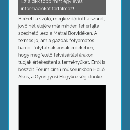
Ez a cikk több mint egy éves
információkat tartalmaz!
Beérett a szőlő, megkezdődött a szüret,
jövő hét elejére már minden fehérfajta
szedhető lesz a Mátrai Borvidéken. A
termés jó, ám a gazdák folyamatos
harcot folytatnak annak érdekében,
hogy megfelelő felvásárlási árakon
tudják értékesíteni a terményüket. Erről is
beszélt Fórum című műsorunkban Holló
Ákos, a Gyöngyösi Hegyközség elnöke.