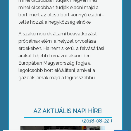
minél olcsóbban tudják megvenni és
minél olcsóbban tudják eladni majd a
bort, mert az olcsó bort könnyű eladni –
tette hozzá a hegyközség elnöke.
A szakemberek állami beavatkozást
próbálnak elérni a helyzet orvoslása
érdekében. Ha nem sikerül a felvásárlási
árakat feljebb tornázni, akkor idén
Európában Magyarország fogja a
legolcsóbb bort előállítani, amivel a
gazdák járnak majd a legrosszabbul.
Megemlékezés, véradással
AZ AKTUÁLIS NAPI HÍREI
(2018-08-22 )