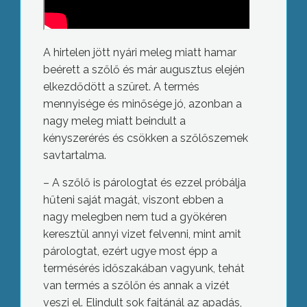
A hirtelen jött nyári meleg miatt hamar
beérett a szőlő és már augusztus elején
elkezdődött a szüret. A termés
mennyisége és minősége jó, azonban a
nagy meleg miatt beindult a
kényszerérés és csökken a szőlőszemek
savtartalma.
– A szőlő is párologtat és ezzel próbálja
hűteni saját magát, viszont ebben a
nagy melegben nem tud a gyökéren
keresztül annyi vizet felvenni, mint amit
párologtat, ezért ugye most épp a
termésérés időszakában vagyunk, tehát
van termés a szőlőn és annak a vizét
veszi el. Elindult sok fajtánál az apadás,