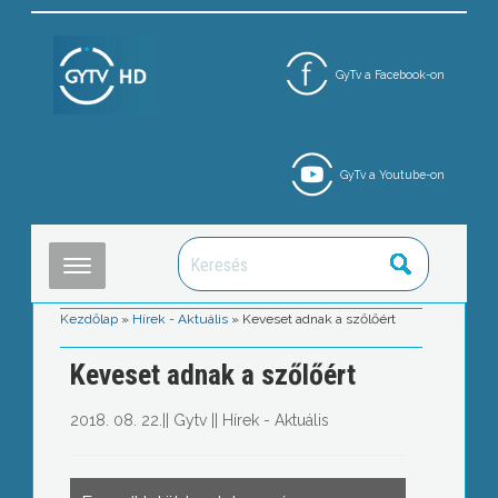
GyTv a Facebook-on
GyTv a Youtube-on
Kezdőlap
»
Hírek - Aktuális
»
Keveset adnak a szőlőért
Keveset adnak a szőlőért
2018. 08. 22.
||
Gytv
||
Hírek - Aktuális