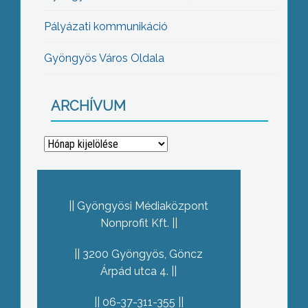
Pályázati kommunikáció
Gyöngyös Város Oldala
ARCHÍVUM
Archívum
Gyöngyösi Médiaközpont
Nonprofit Kft.
3200 Gyöngyös, Göncz
Árpád utca 4.
06-37-311-355