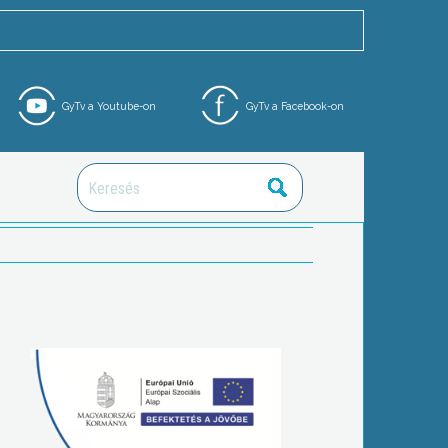
GyTv a Youtube-on
GyTv a Facebook-on