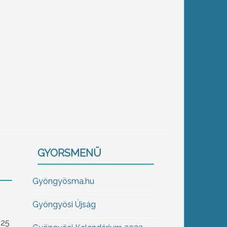
GYORSMENÜ
Gyöngyösma.hu
Gyöngyösi Újság
-25