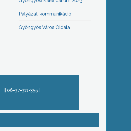
Gyöngyösi Kalendárium 2023
Pályázati kommunikáció
Gyöngyös Város Oldala
06-37-311-355