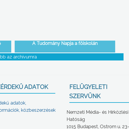
ő
A Tudomány Napja a főiskolán
bb az archívumra
ÉRDEKŰ ADATOK
FELÜGYELETI
SZERVÜNK
dekű adatok,
ormációk, közbeszerzések
Nemzeti Média- és Hírközlési
Hatóság
1015 Budapest, Ostrom u. 23