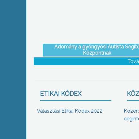
Adomány a gyöngyösi Autista Segít
Központnak
Tová
ETIKAI KÓDEX
KÖZ
Választási Etikai Kódex 2022
Közér
céginf