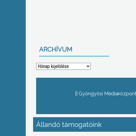
ARCHÍVUM
Archívum
Gyöngyösi Médiaközpont 
Állandó támogatóink