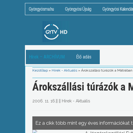
Gyöngyösma.hu
Gyöngyösi Újság
Gyöngyösi Kalendá
Hírek – ARCHÍVUM
Élő adás
Kezdőlap
»
Hírek - Aktuális
»
Árokszállási túrázók a Mátrában
Árokszállási túrázók a
2006. 11. 16.
||
||
Hírek - Aktuális
Ez a cikk több mint egy éves információkat 