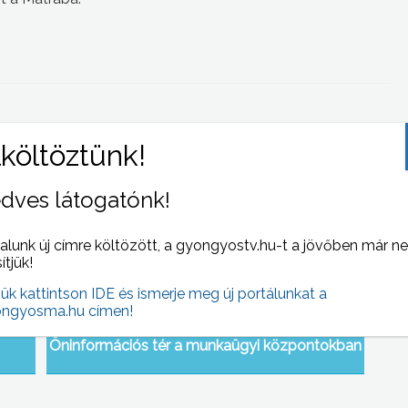
 NAPI HÍREI
(2006-11-16 )
dves látogatónk!
alunk új címre költözött, a gyongyostv.hu-t a jövőben már n
sítjük!
jük kattintson IDE és ismerje meg új portálunkat a
ngyosma.hu címen!
Öninformációs tér a munkaügyi központokban