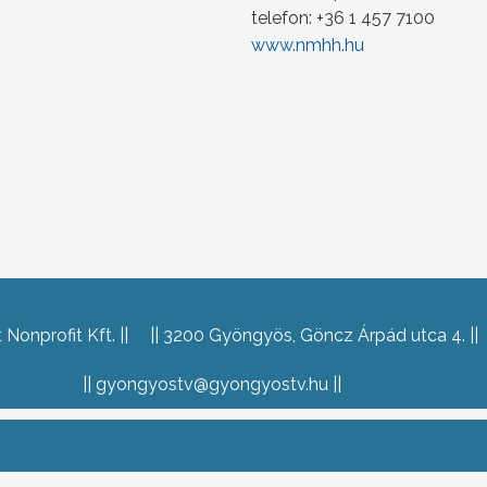
telefon: +36 1 457 7100
www.nmhh.hu
Nonprofit Kft.
3200 Gyöngyös, Göncz Árpád utca 4.
gyongyostv@gyongyostv.hu