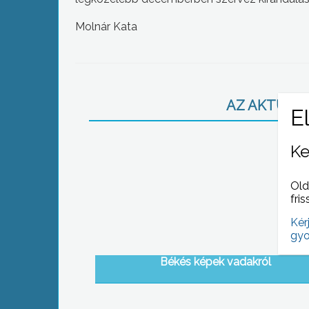
Molnár Kata
AZ AKTUÁLIS
Ke
Old
fris
Kér
gyo
Békés képek vadakról