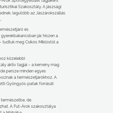
t-Árok Sportegyesület tagjaként
risztikai Szakosztály. A jászsági
ednek, legutóbb az Jászárokszállás
.
ermészetjáró és
 gyerekbakancsban jár, hiszen a
– tudtuk meg Csikós Miklóstól a
thoz közelebbi
tály aktív tagjai – a kemény mag
ik, de persze minden egyes
akoznak a természetjárókhoz. A
letti Gyöngyös-patak forrását
a természetbe, de
ozhat. A Fut-Árok szakosztálya
t a Mátrába.