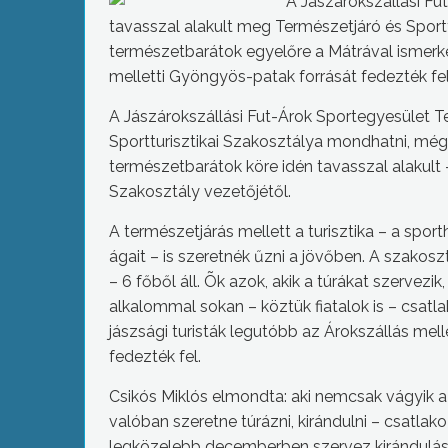
A Jászárokszállási Fu
tavasszal alakult meg Természetjáró és Sporttu
természetbarátok egyelőre a Mátrával ismerk
melletti Gyöngyös-patak forrását fedezték fel
A Jászárokszállási Fut-Árok Sportegyesület T
Sportturisztikai Szakosztálya mondhatni, még
természetbarátok köre idén tavasszal alakult 
Szakosztály vezetőjétől.
A természetjárás mellett a turisztika – a spor
ágait – is szeretnék űzni a jövőben. A szakosz
– 6 főből áll. Õk azok, akik a túrákat szervez
alkalommal sokan – köztük fiatalok is – csatl
jászsági turisták legutóbb az Árokszállás mel
fedezték fel.
Csikós Miklós elmondta: aki nemcsak vágyik 
valóban szeretne túrázni, kirándulni – csatlak
legközelebb decemberben szervez kirándulás