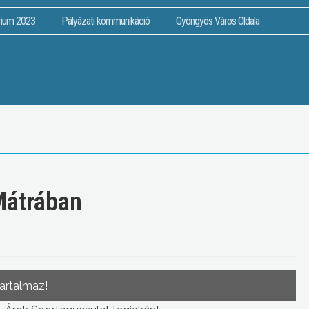
rium 2023
Pályázati kommunikáció
Gyöngyös Város Oldala
 Mátrában
tartalmaz!