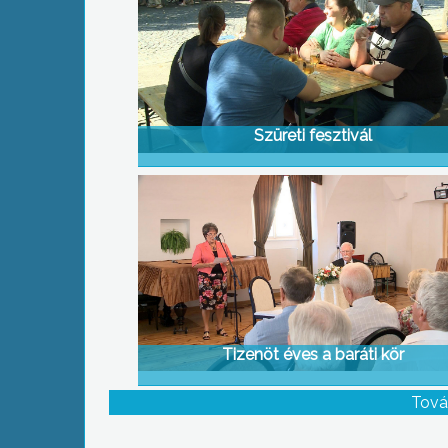
Szüreti fesztivál
Tizenöt éves a baráti kör
Tová