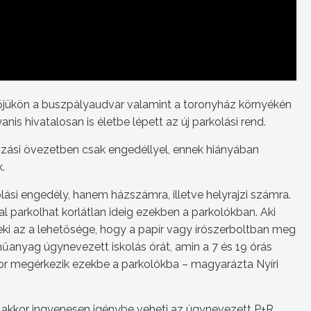
édőjükön a buszpályaudvar valamint a toronyház környékén
s hivatalosan is életbe lépett az új parkolási rend.
akozási övezetben csak engedéllyel, ennek hiányában
.
ási engedély, hanem házszámra, illetve helyrajzi számra.
zal parkolhat korlátlan ideig ezekben a parkolókban. Aki
neki az a lehetősége, hogy a papír vagy írószerboltban meg
műanyag úgynevezett iskolás órát, amin a 7 és 19 órás
kor megérkezik ezekbe a parkolókba – magyarázta Nyíri
a, akkor ingyenesen igénybe veheti az úgynevezett P+R