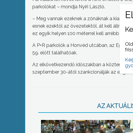
parkolókat – mondja Nyíri László.
– Meg vannak ezeknek a zónáknak a kialakíto
esnek ezektől az övezetektől, át kell állni ez
Ke
ez egyik helyen 100 méterrel kell arrébb állni,
Old
A P+R parkolók a Honvéd utcában, az Egri és 
fris
59. előtt találhatóak.
Kér
Az elkövetkezendő időszakban a közterület-f
gyo
szeptember 30-ától szankcionálják az engedél
AZ AKTUÁLIS