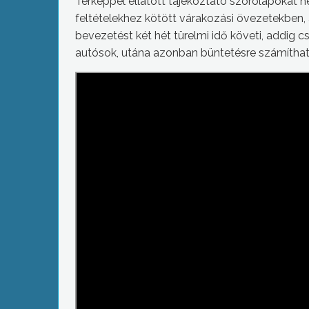
Térképpel ellátott tájékoztató szórólapokat h
feltételekhez kötött várakozási övezetekben,
bevezetést két hét türelmi idő követi, addig 
autósok, utána azonban büntetésre számíthat