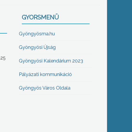
GYORSMENÜ
Gyöngyösma.hu
Gyöngyösi Újság
-25
Gyöngyösi Kalendárium 2023
Pályázati kommunikáció
Gyöngyös Város Oldala