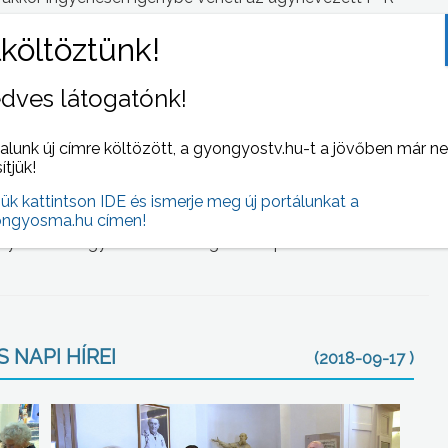
tt P+R parkolói, ezek távolságban nem nagyon messze
ekbe az övezetekbe, ami szintén továbbra is ingyenes, csak
dves látogatónk!
 másik helyen 200 méterrel kell arrább állni – jegyezte meg.
alunk új címre költözött, a gyongyostv.hu-t a jövőben már n
Kossuth utcák kereszteződésében, valamint a Pesti út 53-
sítjük!
jük kattintson IDE és ismerje meg új portálunkat a
elügyelők csak figyelmeztetnek, ezt követően azonban,
ngyosma.hu címen!
y nélküli vagy a két órát meghaladó parkolókat.
 NAPI HÍREI
(2018-09-17 )