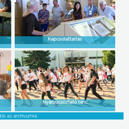
Kapcsolattartás
Nyárbúcsúztató tánc
bb az archívumra