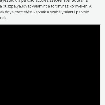
elyeztek ki a parkoló autókra szeptember 15. után a
 a buszpályaudvar, valamint a toronyház környékén. A
csak figyelmeztetést kapnak a szabálytalanul parkoló
nak.