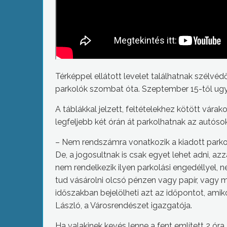
Térképpel ellátott levelet találhatnak szélv
parkolók szombat óta. Szeptember 15-től ugyani
A táblákkal jelzett, feltételekhez kötött vár
legfeljebb két órán át parkolhatnak az autósok
– Nem rendszámra vonatkozik a kiadott parkol
De, a jogosultnak is csak egyet lehet adni, az
nem rendelkezik ilyen parkolási engedéllyel, 
tud vásárolni olcsó pénzen vagy papír, vagy 
időszakban bejelölheti azt az időpontot, ami
László, a Városrendészet igazgatója.
Ha valakinek kevés lenne a fent említett 2 ór