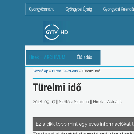
Gyöngyösma.hu
Gyöngyösi Újság
Gyöngyösi Kalendá
Hírek – ARCHÍVUM
Élő adás
Kezdőlap
»
Hírek - Aktuális
»
Türelmi idő
Türelmi idő
2018. 09. 17.
||
Szőlősi Szabina
||
Hírek - Aktuális
Ez a cikk több mint egy éves információkat 