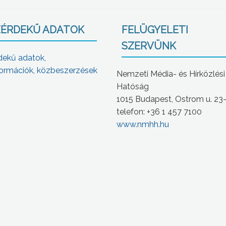
ÉRDEKŰ ADATOK
FELÜGYELETI
SZERVÜNK
dekű adatok,
ormációk, közbeszerzések
Nemzeti Média- és Hírközlési
Hatóság
1015 Budapest, Ostrom u. 23
telefon: +36 1 457 7100
www.nmhh.hu