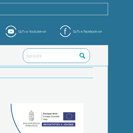
GyTv a Youtube-on
GyTv a Facebook-on