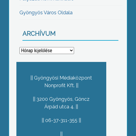
Gyöngyös Város Oldala
ARCHÍVUM
Archívum
Gyöngyösi Médiaközpont
Nonprofit Kft.
3200 Gyöngyös, Göncz
Árpád utca 4.
06-37-311-355