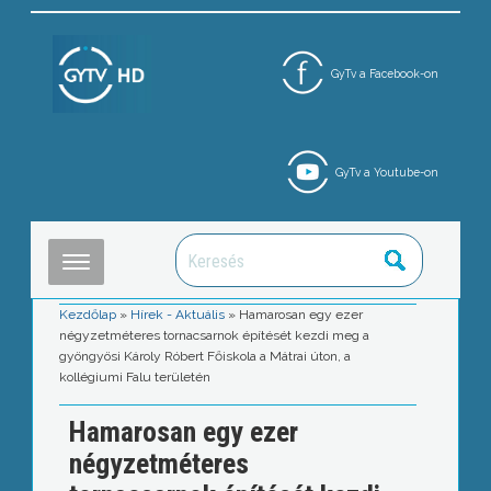
GyTv a Facebook-on
GyTv a Youtube-on
Kezdőlap
»
Hírek - Aktuális
»
Hamarosan egy ezer
négyzetméteres tornacsarnok építését kezdi meg a
gyöngyösi Károly Róbert Főiskola a Mátrai úton, a
kollégiumi Falu területén
Hamarosan egy ezer
négyzetméteres