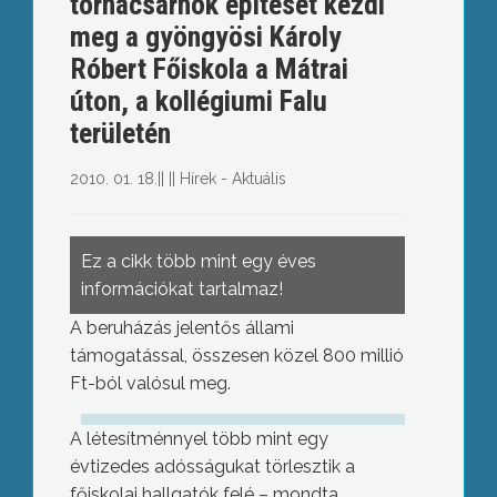
tornacsarnok építését kezdi
meg a gyöngyösi Károly
Róbert Főiskola a Mátrai
úton, a kollégiumi Falu
területén
2010. 01. 18.
||
||
Hírek - Aktuális
Ez a cikk több mint egy éves
információkat tartalmaz!
A beruházás jelentős állami
támogatással, összesen közel 800 millió
Ft-ból valósul meg.
A létesítménnyel több mint egy
évtizedes adósságukat törlesztik a
főiskolai hallgatók felé – mondta