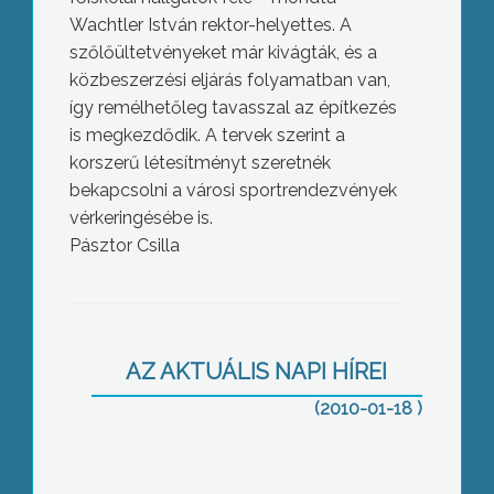
Wachtler István rektor-helyettes. A
szőlőültetvényeket már kivágták, és a
közbeszerzési eljárás folyamatban van,
így remélhetőleg tavasszal az építkezés
is megkezdődik. A tervek szerint a
korszerű létesítményt szeretnék
bekapcsolni a városi sportrendezvények
vérkeringésébe is.
Pásztor Csilla
Önerőből kénytelen a Jászárokszállási
önkormányzat felújítani az Általános
AZ AKTUÁLIS NAPI HÍREI
Iskolájának Szent Vince úti épületét
(2010-01-18 )