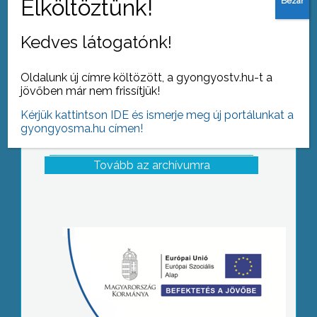
Kedves látogatónk!
Oldalunk új címre költözött, a gyongyostv.hu-t a
jövőben már nem frissítjük!
Kérjük kattintson IDE és ismerje meg új portálunkat a
gyongyosma.hu címen!
Tovább az archívumra