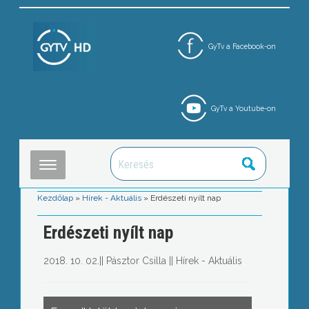
GyTv a Facebook-on
GyTv a Youtube-on
Kezdőlap
»
Hírek - Aktuális
»
Erdészeti nyílt nap
Erdészeti nyílt nap
2018. 10. 02.
||
Pásztor Csilla
||
Hírek - Aktuális