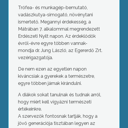
Trófea- és munkagép-bemutató,
vadászkutya-simogató, növénytani
ismertető. Megannyi érdekesség, a
Mátrában 7. alkalommal megrendezett
Erdészeti Nyílt napon. Az érdeklődők
évről-évre egyre többen vannak-
mondja dr. Jung László, az Egererdő Zrt.
vezérigazgatója.
De nem ezen az egyetlen napon
kíváncsiak a gyerekek a természetre,
egyre többen járnak kirándulni.
A diákok sokat tanulnak és tudnak arról,
hogy miért kell vigyázni természeti
értékeinkre.
A szervezők fontosnak tartják, hogy a
jövő generációja tisztában legyen az