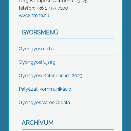
1015 Budapest, Ostrom u. 23-25
telefon: +36 1 457 7100
www.nmhh.hu
GYORSMENÜ
Gyöngyösma.hu
Gyöngyösi Újság
Gyöngyösi Kalendárium 2023
Pályázati kommunikáció
Gyöngyös Város Oldala
ARCHÍVUM