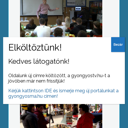
Mindennapi egészségünk
Kedves látogatónk!
Évadzáró Sástón
Oldalunk új címre költözött, a gyongyostv.hu-t a
jövőben már nem frissítjük!
Kérjük kattintson IDE és ismerje meg új portálunkat a
gyongyosma.hu címen!