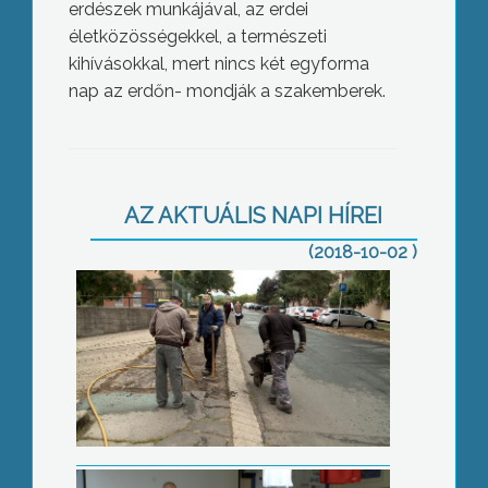
erdészek munkájával, az erdei
életközösségekkel, a természeti
kihívásokkal, mert nincs két egyforma
nap az erdőn- mondják a szakemberek.
Járda és parkoló épül
AZ AKTUÁLIS NAPI HÍREI
(2018-10-02 )
Maratoni németóra