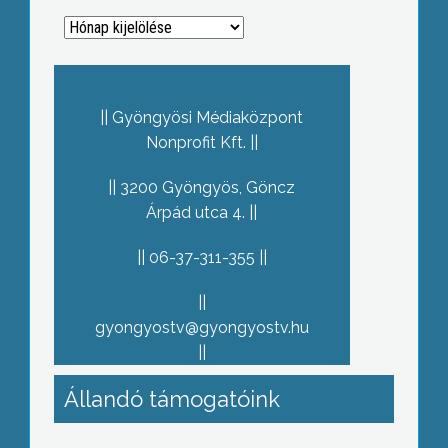
Archívum
Gyöngyösi Médiaközpont
Nonprofit Kft.
3200 Gyöngyös, Göncz
Árpád utca 4.
06-37-311-355
gyongyostv@gyongyostv.hu
Állandó támogatóink