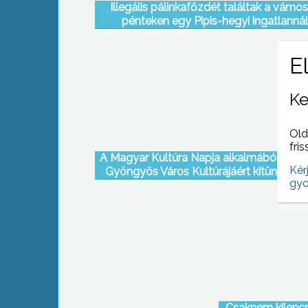
Illegális pálinkafőzdét találtak a vámo
pénteken egy Pipis-hegyi ingatlannál
Ke
Old
fris
A Magyar Kultúra Napja alkalmából átad
Kér
Gyöngyös Város Kultúrájáért kitüntetés
gyo
Csaknem kilencmi