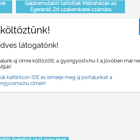
sok
Gépbemutatót tartottak Mátraházán az
Egererdő Zrt szakemberei számára
dves látogatónk!
alunk új címre költözött, a gyongyostv.hu-t a jövőben már n
sítjük!
ták a
Csaknem kilencmillió forintból újult meg Hort
jük kattintson IDE és ismerje meg új portálunkat a
eket
Kulturális Centruma
ngyosma.hu címen!
llió forintból újult meg Hort