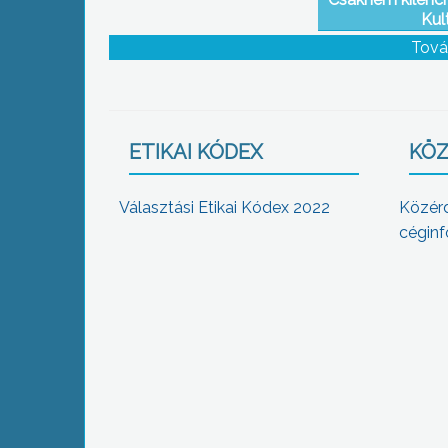
Kul
Tová
ETIKAI KÓDEX
KÖZ
Választási Etikai Kódex 2022
Közér
céginf