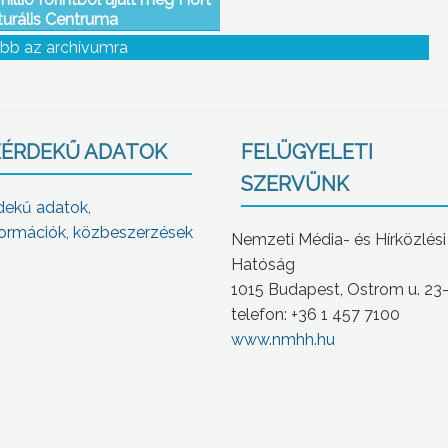
turális Centruma
bb az archívumra
ÉRDEKŰ ADATOK
FELÜGYELETI
SZERVÜNK
dekű adatok,
ormációk, közbeszerzések
Nemzeti Média- és Hírközlési
Hatóság
1015 Budapest, Ostrom u. 23
telefon: +36 1 457 7100
www.nmhh.hu