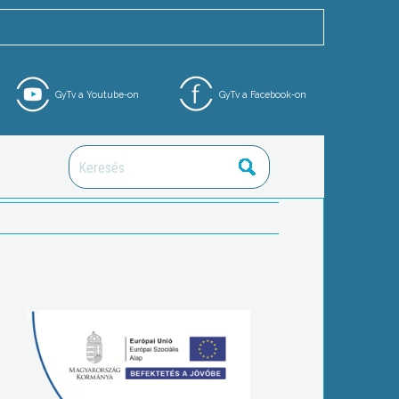
GyTv a Youtube-on
GyTv a Facebook-on