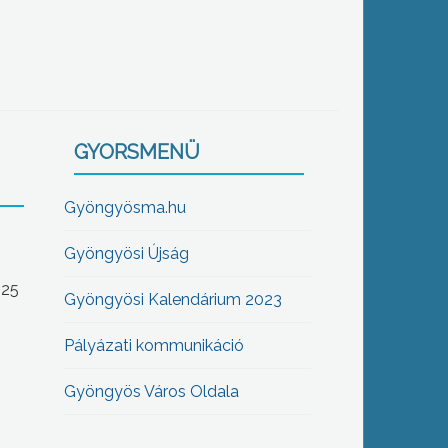
GYORSMENÜ
Gyöngyösma.hu
Gyöngyösi Újság
-25
Gyöngyösi Kalendárium 2023
Pályázati kommunikáció
Gyöngyös Város Oldala