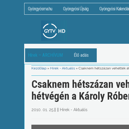
Gyöngyösma.hu
Gyöngyösi Újság
Gyöngyösi Kalendá
Hírek – ARCHÍVUM
Élő adás
Kezdőlap
»
Hírek - Aktuális
»
Csaknem hétszázan vehették át 
Csaknem hétszázan vehe
hétvégén a Károly Róbe
2010. 01. 25.
||
||
Hírek - Aktuális