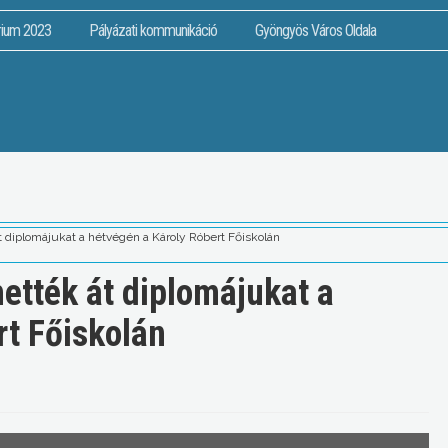
rium 2023
Pályázati kommunikáció
Gyöngyös Város Oldala
diplomájukat a hétvégén a Károly Róbert Főiskolán
tték át diplomájukat a
rt Főiskolán