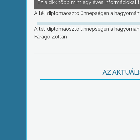
Ez a cikk több mint egy éves információkat 
A téli diplomaosztó ünnepségen a hagyományo
A téli diplomaosztó ünnepségen a hagyományo
Faragó Zoltán
AZ AKTUÁLIS