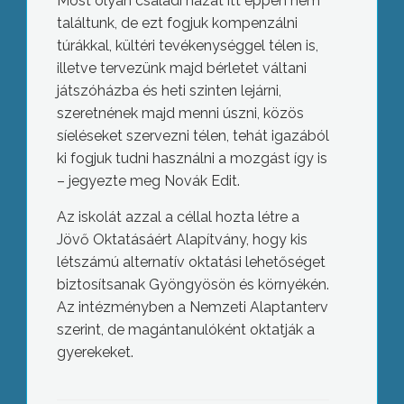
Most olyan családi házat itt éppen nem
találtunk, de ezt fogjuk kompenzálni
túrákkal, kültéri tevékenységgel télen is,
illetve tervezünk majd bérletet váltani
játszóházba és heti szinten lejárni,
szeretnének majd menni úszni, közös
síeléseket szervezni télen, tehát igazából
ki fogjuk tudni használni a mozgást így is
– jegyezte meg Novák Edit.
Az iskolát azzal a céllal hozta létre a
Jövő Oktatásáért Alapítvány, hogy kis
létszámú alternatív oktatási lehetőséget
biztosítsanak Gyöngyösön és környékén.
Az intézményben a Nemzeti Alaptanterv
szerint, de magántanulóként oktatják a
gyerekeket.
Kezdődik a krízisidőszak