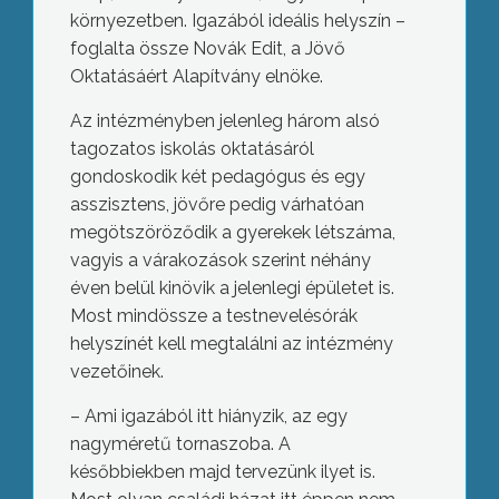
környezetben. Igazából ideális helyszín –
foglalta össze Novák Edit, a Jövő
Oktatásáért Alapítvány elnöke.
Az intézményben jelenleg három alsó
tagozatos iskolás oktatásáról
gondoskodik két pedagógus és egy
asszisztens, jövőre pedig várhatóan
megötszöröződik a gyerekek létszáma,
vagyis a várakozások szerint néhány
éven belül kinövik a jelenlegi épületet is.
Most mindössze a testnevelésórák
helyszínét kell megtalálni az intézmény
vezetőinek.
– Ami igazából itt hiányzik, az egy
nagyméretű tornaszoba. A
későbbiekben majd tervezünk ilyet is.