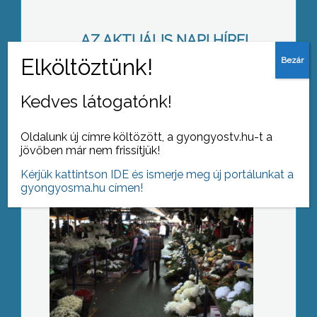
AZ AKTUÁLIS NAPI HÍREI
(2018-10-30 )
Bőséges a választék
Kedves látogatónk!
Oldalunk új címre költözött, a gyongyostv.hu-t a
jövőben már nem frissítjük!
Kérjük kattintson IDE és ismerje meg új portálunkat a
gyongyosma.hu címen!
Figyeljen értékeire!