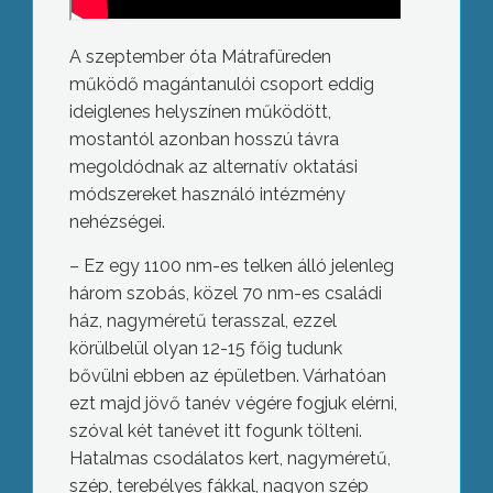
A szeptember óta Mátrafüreden
működő magántanulói csoport eddig
ideiglenes helyszínen működött,
mostantól azonban hosszú távra
megoldódnak az alternatív oktatási
módszereket használó intézmény
nehézségei.
– Ez egy 1100 nm-es telken álló jelenleg
három szobás, közel 70 nm-es családi
ház, nagyméretű terasszal, ezzel
körülbelül olyan 12-15 főig tudunk
bővülni ebben az épületben. Várhatóan
ezt majd jövő tanév végére fogjuk elérni,
szóval két tanévet itt fogunk tölteni.
Hatalmas csodálatos kert, nagyméretű,
szép, terebélyes fákkal, nagyon szép