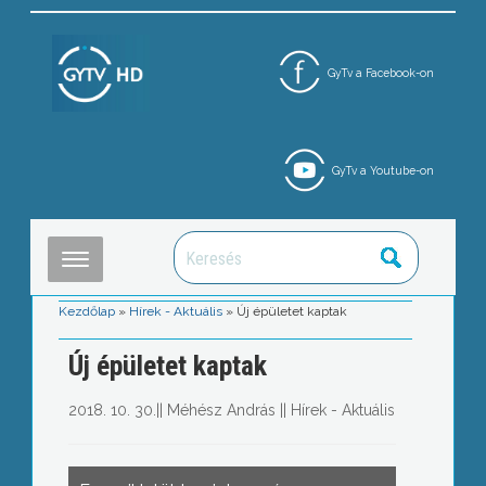
GyTv a Facebook-on
GyTv a Youtube-on
Kezdőlap
»
Hírek - Aktuális
»
Új épületet kaptak
Új épületet kaptak
2018. 10. 30.
||
Méhész András
||
Hírek - Aktuális