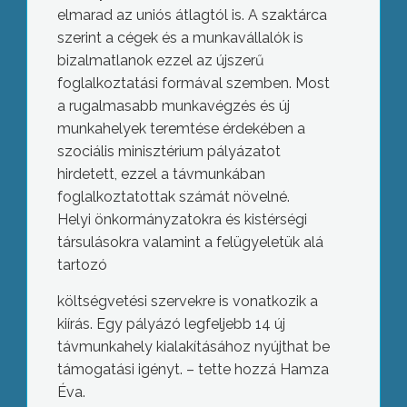
elmarad az uniós átlagtól is. A szaktárca
szerint a cégek és a munkavállalók is
bizalmatlanok ezzel az újszerű
foglalkoztatási formával szemben. Most
a rugalmasabb munkavégzés és új
munkahelyek teremtése érdekében a
szociális minisztérium pályázatot
hirdetett, ezzel a távmunkában
foglalkoztatottak számát növelné.
Helyi önkormányzatokra és kistérségi
társulásokra valamint a felügyeletük alá
tartozó
költségvetési szervekre is vonatkozik a
kiírás. Egy pályázó legfeljebb 14 új
távmunkahely kialakításához nyújthat be
támogatási igényt. – tette hozzá Hamza
Éva.