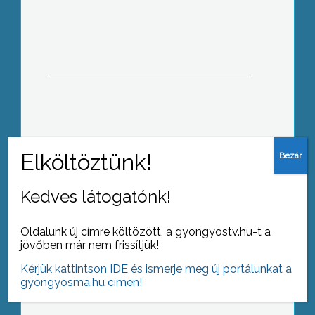
Regionális Igazgatóságának
szakemberei a SZJA bevallás
aktualitásairól tartottak tájékoztatót
Érdeklődés hiányában akár el is
maradhatott volna a roma kisebbségi
önkormányzat éves
közmeghallgatása
Kedves látogatónk!
Oldalunk új címre költözött, a gyongyostv.hu-t a
jövőben már nem frissítjük!
Tizenhat parancsnokság 100
Kérjük kattintson IDE és ismerje meg új portálunkat a
munkatársa mérte össze sítudását az
gyongyosma.hu címen!
első magyar tűzoltó síversenyen
Kékestetőn