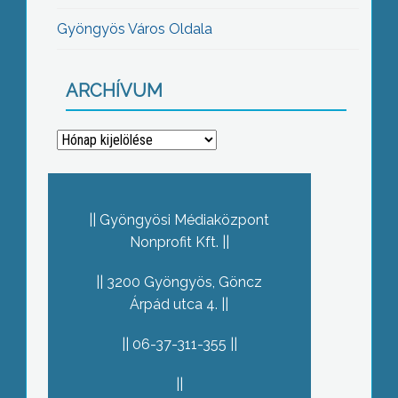
Gyöngyös Város Oldala
ARCHÍVUM
Archívum
Gyöngyösi Médiaközpont
Nonprofit Kft.
3200 Gyöngyös, Göncz
Árpád utca 4.
06-37-311-355