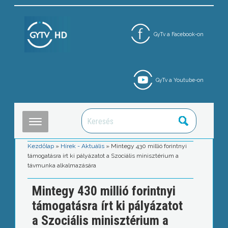
GyTv a Facebook-on
GyTv a Youtube-on
Kezdőlap
»
Hírek - Aktuális
»
Mintegy 430 millió forintnyi
támogatásra írt ki pályázatot a Szociális minisztérium a
távmunka alkalmazására
Mintegy 430 millió forintnyi
támogatásra írt ki pályázatot
a Szociális minisztérium a