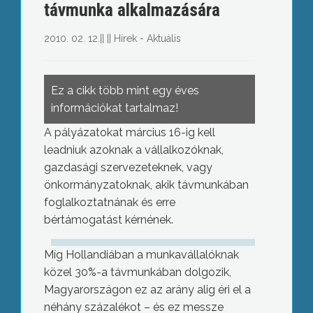
távmunka alkalmazására
2010. 02. 12.
||
||
Hírek - Aktuális
Ez a cikk több mint egy éves
információkat tartalmaz!
A pályázatokat március 16-ig kell
leadniuk azoknak a vállalkozóknak,
gazdasági szervezeteknek, vagy
önkormányzatoknak, akik távmunkában
foglalkoztatnának és erre
bértámogatást kérnének.
Míg Hollandiában a munkavállalóknak
közel 30%-a távmunkában dolgozik,
Magyarországon ez az arány alig éri el a
néhány százalékot – és ez messze