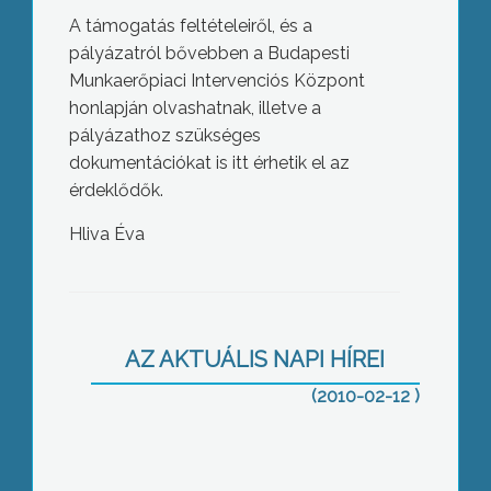
A támogatás feltételeiről, és a
pályázatról bővebben a Budapesti
Munkaerőpiaci Intervenciós Központ
honlapján olvashatnak, illetve a
pályázathoz szükséges
dokumentációkat is itt érhetik el az
érdeklődők.
Hliva Éva
Hétfőig, február 15.-ig lehet jelentkezni
a felsőoktatási intézmények
szeptemberben induló képzéseire, a
diákok korlátlan számú jelentkezést
AZ AKTUÁLIS NAPI HÍREI
nyújthatnak be idén is
(2010-02-12 )
Az APEH Észak-Magyarországi