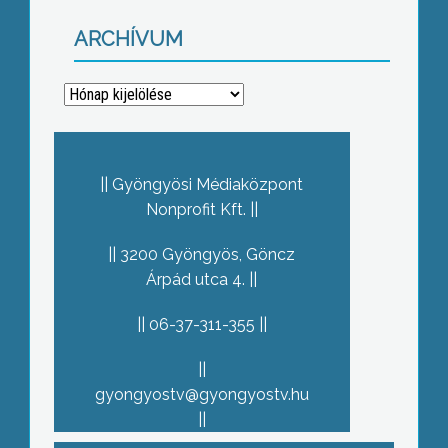
ARCHÍVUM
Archívum
Gyöngyösi Médiaközpont
Nonprofit Kft.
3200 Gyöngyös, Göncz
Árpád utca 4.
06-37-311-355
gyongyostv@gyongyostv.hu