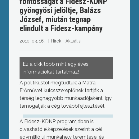
fontosságát a Fidesz-KDNP
gyöngyösi jelöltje, Balázs
József, miután tegnap
elindult a Fidesz-kampány
2010. 03. 16.
||
||
Hírek - Aktuális
Ez a cikk több mint egy éves
információkat tartalmaz!
A politikustól megtudtuk: a Mátrai
Erőművet kulcsszereplőnek tartják a
térség legnagyobb munkaadójaként, így
támogatják a cég továbbfejlesztését.
A Fidesz-KDNP programjában is
olvasható elképzelések szerint a cél
egymillió új munkahely teremtése, és