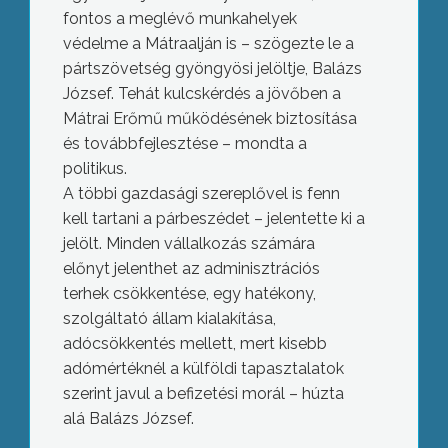
fontos a meglévő munkahelyek
védelme a Mátraalján is – szögezte le a
pártszövetség gyöngyösi jelöltje, Balázs
József. Tehát kulcskérdés a jövőben a
Mátrai Erőmű működésének biztosítása
és továbbfejlesztése – mondta a
politikus.
A többi gazdasági szereplővel is fenn
kell tartani a párbeszédet – jelentette ki a
jelölt. Minden vállalkozás számára
előnyt jelenthet az adminisztrációs
terhek csökkentése, egy hatékony,
szolgáltató állam kialakítása,
adócsökkentés mellett, mert kisebb
adómértéknél a külföldi tapasztalatok
szerint javul a befizetési morál – húzta
alá Balázs József.