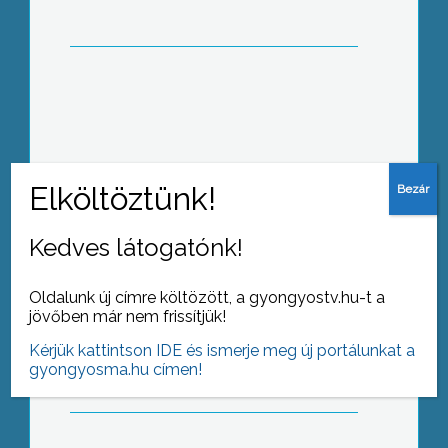
A hagyományoknak megfelelően
Jászárokszálláson is megtartották a
március 15-i koszorúzást
Kedves látogatónk!
Oldalunk új címre költözött, a gyongyostv.hu-t a
Nagy értékű bélyegeket mutattak be a
jövőben már nem frissítjük!
Mátra Honvéd Kaszinó kistermében.
Kérjük kattintson IDE és ismerje meg új portálunkat a
gyongyosma.hu címen!