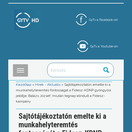
GyTv a Facebook-on
GyTv a Youtube-on
Kezdőlap
»
Hírek - Aktuális
»
Sajtótájékoztatón emelte ki a
munkahelyteremtés fontosságát a Fidesz-KDNP gyöngyösi
jelöltje, Balázs József, miután tegnap elindult a Fidesz-
kampány
Sajtótájékoztatón emelte ki a
munkahelyteremtés