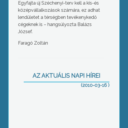
Egyfajta új Széchenyi-terv kell a kis-és
középvállalkozások számára, ez adhat
lendületet a térségben tevékenykedő
cégeknek is – hangsúlyozta Balázs
József.
Faragó Zoltán
Értékpapír – piaci fórumot tartottak
nemrégiben a Károly Róbert Főiskolán
AZ AKTUÁLIS NAPI HÍREI
(2010-03-16 )
Három-négy éven belül
megkezdődhet az első magyar
hibridautó gyártása