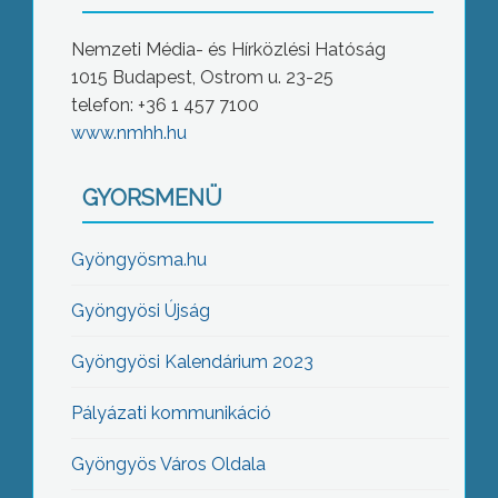
Nemzeti Média- és Hírközlési Hatóság
1015 Budapest, Ostrom u. 23-25
telefon: +36 1 457 7100
www.nmhh.hu
GYORSMENÜ
Gyöngyösma.hu
Gyöngyösi Újság
Gyöngyösi Kalendárium 2023
Pályázati kommunikáció
Gyöngyös Város Oldala