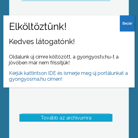
A képviselőtestület novemberi ülése
Kedves látogatónk!
Oldalunk új címre költözött, a gyongyostv.hu-t a
jövőben már nem frissítjük!
Kérjük kattintson IDE és ismerje meg új portálunkat a
gyongyosma.hu címen!
Tovább az archívumra