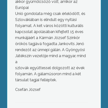
akkor gyümölcsöző volt, amikor az
Európai
Unió gondolata még csak érlelődött, és
Szlovákiában is elindult egy nyitási
folyamat. A két város közötti kulturális
kapcsolat ápolásában kifejtett 15 éves
munkájáért a Kármán József Színkör
örökös tagjává fogadta Jankovits Jenő
rendezőt az ünnepi gálán. A Gyöngyösi
Játékszín vezetője mind a magyar, mind
a
szlovák együttessel dolgozott az évek
folyamán. A gálaműsoron mind a két
társulat tagjai felléptek.
Csefán József
Pátzay-emlékhangverseny