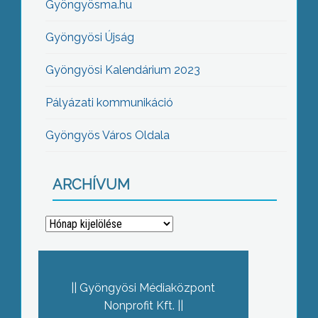
Gyöngyösma.hu
Gyöngyösi Újság
Gyöngyösi Kalendárium 2023
Pályázati kommunikáció
Gyöngyös Város Oldala
ARCHÍVUM
Archívum
Gyöngyösi Médiaközpont
Nonprofit Kft.