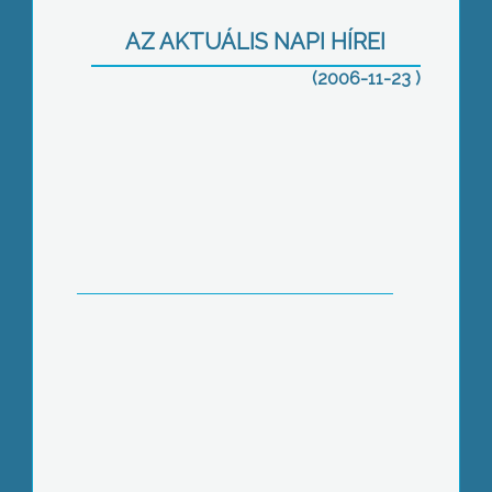
AZ AKTUÁLIS NAPI HÍREI
(2006-11-23 )
Kekszadomány rászorulóknak
Fodor: Változtatni kell a kormány
szerkezetén!