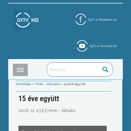
GyTv a Facebook-on
GyTv a Youtube-on
Kezdőlap
»
Hírek - Aktuális
»
15 éve együtt
15 éve együtt
2006. 11. 23.
||
||
Hírek - Aktuális