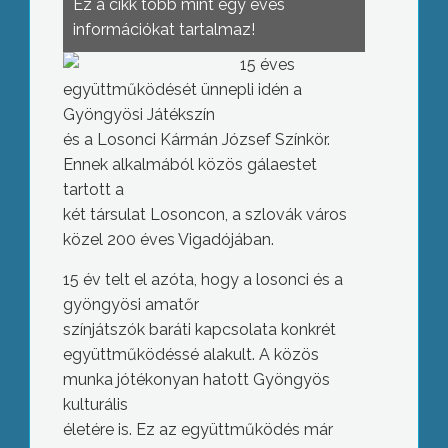
Ez a cikk több mint egy éves
információkat tartalmaz!
15 éves
együttműködését ünnepli idén a
Gyöngyösi Játékszín
és a Losonci Kármán József Színkör.
Ennek alkalmából közös gálaestet
tartott a
két társulat Losoncon, a szlovák város
közel 200 éves Vigadójában.
15 év telt el azóta, hogy a losonci és a
gyöngyösi amatőr
színjátszók baráti kapcsolata konkrét
együttműködéssé alakult. A közös
munka jótékonyan hatott Gyöngyös
kulturális
életére is. Ez az együttműködés már