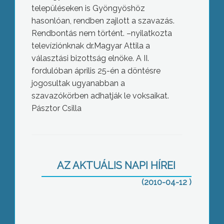
településeken is Gyöngyöshöz
hasonlóan, rendben zajlott a szavazás.
Rendbontás nem történt. –nyilatkozta
televíziónknak dr.Magyar Attila a
választási bizottság elnöke. A II.
fordulóban április 25-én a döntésre
jogosultak ugyanabban a
szavazókörben adhatják le voksaikat.
Pásztor Csilla
Érvényes, de eredménytelen volt
választókörzetünkben az
AZ AKTUÁLIS NAPI HÍREI
országgyűlési képviselő választás
első fordulója
(2010-04-12 )