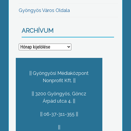
Gyöngyös Város Oldala
ARCHÍVUM
Archívum
Gyöngyösi Médiaközpont
Nonprofit Kft.
3200 Gyöngyös, Göncz
Árpád utca 4.
06-37-311-355