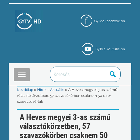
GyTv a Facebook-on
GyTv a Youtube-on
Kezdőlap
»
Hírek - Aktuális
»
A Heves megyei 3-as számú
választókörzetben, 57 szavazókörben csaknem 50 ezer
szavazót vártak
A Heves megyei 3-as számú
választókörzetben, 57
szavazókörben csaknem 50