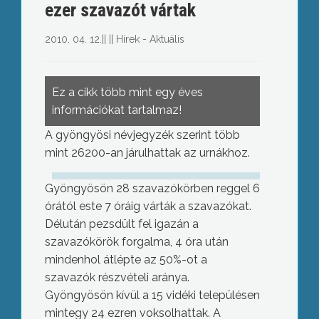
ezer szavazót vártak
2010. 04. 12.
||
||
Hírek - Aktuális
Ez a cikk több mint egy éves
információkat tartalmaz!
A gyöngyösi névjegyzék szerint több
mint 26200-an járulhattak az urnákhoz.
Gyöngyösön 28 szavazókörben reggel 6
órától este 7 óráig várták a szavazókat.
Délután pezsdült fel igazán a
szavazókörök forgalma, 4 óra után
mindenhol átlépte az 50%-ot a
szavazók részvételi aránya.
Gyöngyösön kívül a 15 vidéki településen
mintegy 24 ezren voksolhattak. A