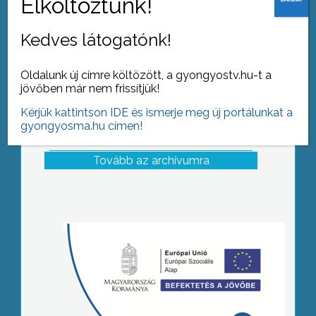
Kéttannyelvű Általános Iskola néhány
diákja, és a Mozaik Színkör
Kedves látogatónk!
Oldalunk új címre költözött, a gyongyostv.hu-t a
jövőben már nem frissítjük!
Kérjük kattintson IDE és ismerje meg új portálunkat a
gyongyosma.hu címen!
Tovább az archívumra