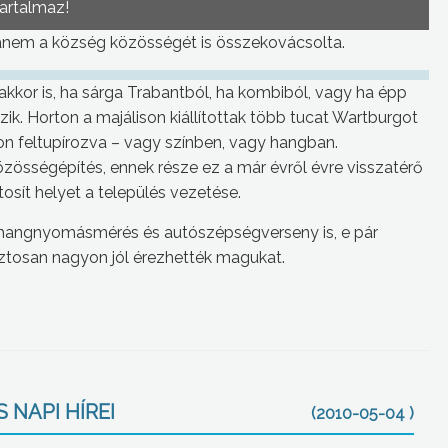
tartalmaz!
anem a község közösségét is összekovácsolta.
kkor is, ha sárga Trabantból, ha kombiból, vagy ha épp
ik. Horton a majálison kiállítottak több tucat Wartburgot
don feltupírozva – vagy színben, vagy hangban.
özösségépítés, ennek része ez a már évről évre visszatérő
osít helyet a település vezetése.
lt hangnyomásmérés és autószépségverseny is, e pár
iztosan nagyon jól érezhették magukat.
 NAPI HÍREI
(2010-05-04 )