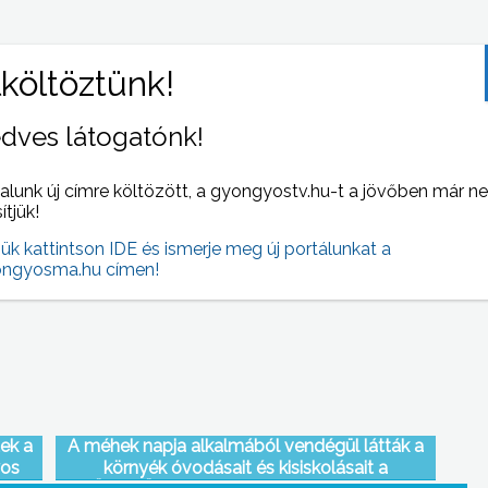
dves látogatónk!
alunk új címre költözött, a gyongyostv.hu-t a jövőben már n
éni
Kevésbé érintettek a kábítószerek által a
sítjük!
gyöngyösi fiatalok az országos átlagnál, a heti
jük kattintson IDE és ismerje meg új portálunkat a
egyszeri részegséget azonban nagy arányban
ngyosma.hu címen!
elfogadják – derült ki egy felmérésből
tek a
A méhek napja alkalmából vendégül látták a
yos
környék óvodásait és kisiskolásait a