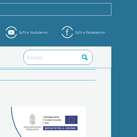
GyTv a Youtube-on
GyTv a Facebook-on