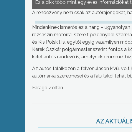
Ez a cikk több mint egy éves információkat 
A rendezvény nem csak az autórajongókat, h
Mindenkinek ismerős ez a hang – ugyanolyan a
rózsaszín motorral szerelt példányból származ
és Kis Polskit is, egytől egyig valamilyen mó
Kerek Oszkár polgármester szerint fontos a k
keletiautós randevú is, amelynek örömmel bizt
Az autós találkozón a felvonuláson kívül vo
autómárka szerelmesei és a falu lakói tehát b
Faragó Zoltán
AZ AKTUÁLIS