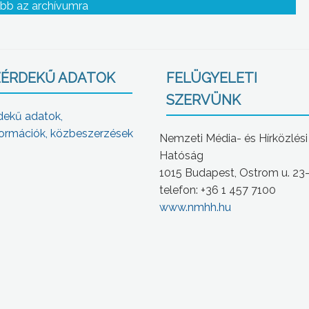
etein
GYÖNGYÖK Mátra Művelődési Központban
bb az archívumra
ÉRDEKŰ ADATOK
FELÜGYELETI
SZERVÜNK
dekű adatok,
ormációk, közbeszerzések
Nemzeti Média- és Hírközlési
Hatóság
1015 Budapest, Ostrom u. 23
telefon: +36 1 457 7100
www.nmhh.hu