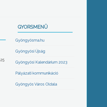
GYORSMENÜ
Gyöngyösma.hu
Gyöngyösi Újság
-25
Gyöngyösi Kalendárium 2023
Pályázati kommunikáció
Gyöngyös Város Oldala