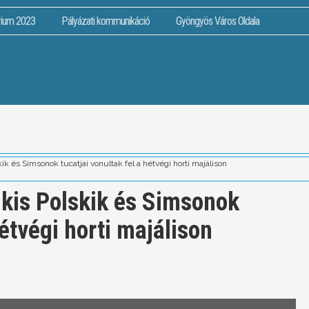
rium 2023
Pályázati kommunikáció
Gyöngyös Város Oldala
ik és Simsonok tucatjai vonultak fel a hétvégi horti majálison
 kis Polskik és Simsonok
hétvégi horti majálison