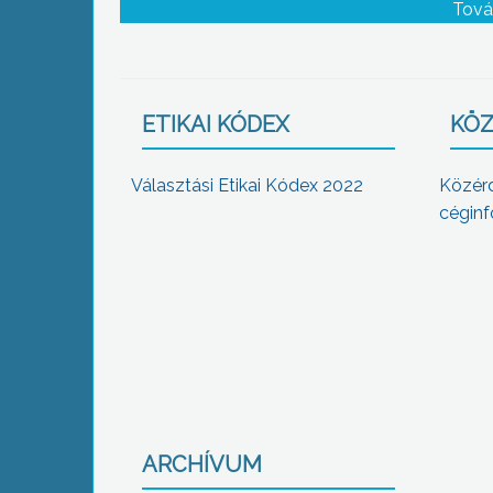
tanulói egy Gyöngyösről szóló projekt ker
Tová
belül
ETIKAI KÓDEX
KÖZ
Választási Etikai Kódex 2022
Közér
céginf
ARCHÍVUM