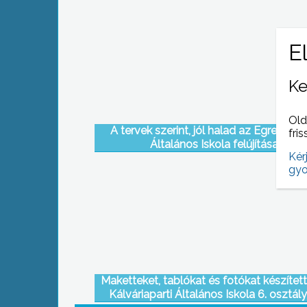
Ke
Old
A tervek szerint, jól halad az Egressy B
fris
Általános Iskola felújítása
Kér
gyo
Maketteket, tablókat és fotókat készítet
Kálváriaparti Általános Iskola 6. osztál