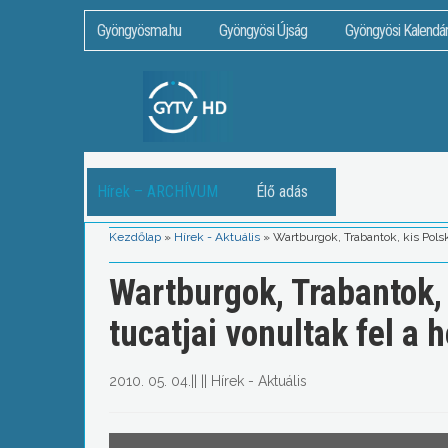
Gyöngyösma.hu
Gyöngyösi Újság
Gyöngyösi Kalendá
Hírek – ARCHÍVUM
Élő adás
Kezdőlap
»
Hírek - Aktuális
»
Wartburgok, Trabantok, kis Polsk
Wartburgok, Trabantok,
tucatjai vonultak fel a 
2010. 05. 04.
||
||
Hírek - Aktuális