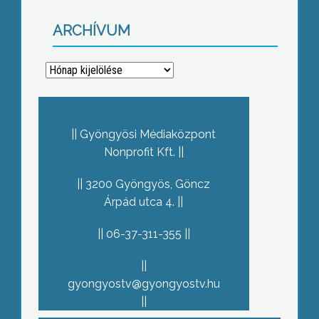
ARCHÍVUM
Archívum
Gyöngyösi Médiaközpont
Nonprofit Kft.
3200 Gyöngyös, Göncz
Árpád utca 4.
06-37-311-355
gyongyostv@gyongyostv.hu