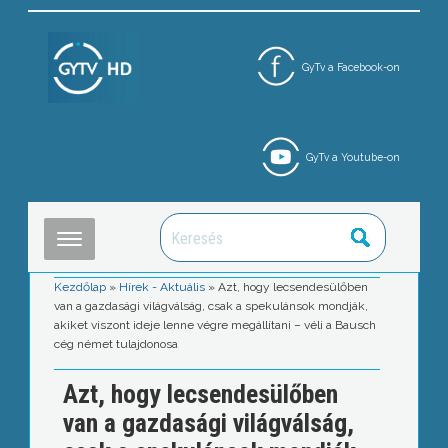
GyTv a Facebook-on
GyTv a Youtube-on
Kezdőlap
»
Hírek - Aktuális
»
Azt, hogy lecsendesülőben
van a gazdasági világválság, csak a spekulánsok mondják,
akiket viszont ideje lenne végre megállítani – véli a Bausch
cég német tulajdonosa
Azt, hogy lecsendesülőben
van a gazdasági világválság,