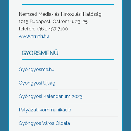
Nemzeti Média- és Hírközlési Hatóság
1015 Budapest, Ostrom u. 23-25
telefon: +36 1 457 7100
www.nmhh.hu
GYORSMENÜ
Gyöngyösma.hu
Gyöngyösi Újság
Gyöngyösi Kalendárium 2023
Pályázati kommunikáció
Gyöngyös Város Oldala