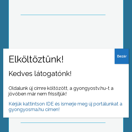
választási bizottságtól
A Görögországban zajló események
ellenére egyelőre nem csökken az
utazási kedv az országba, ahol már
napok óta tartanak a tüntetések
Kedves látogatónk!
Oldalunk új címre költözött, a gyongyostv.hu-t a
A mátrai borvidék településein
jövőben már nem frissítjük!
folyamatosak a szakmai kóstolások
Kérjük kattintson IDE és ismerje meg új portálunkat a
gyongyosma.hu címen!