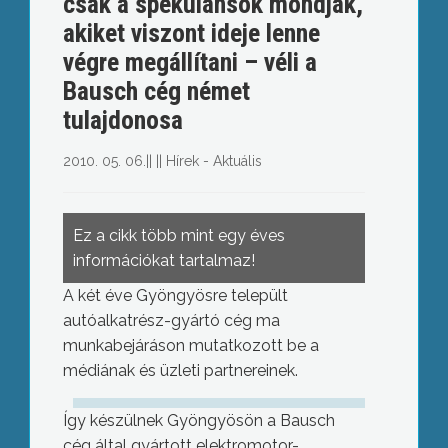
csak a spekulánsok mondják,
akiket viszont ideje lenne
végre megállítani – véli a
Bausch cég német
tulajdonosa
2010. 05. 06.
||
||
Hírek - Aktuális
Ez a cikk több mint egy éves
információkat tartalmaz!
A két éve Gyöngyösre települt
autóalkatrész-gyártó cég ma
munkabejáráson mutatkozott be a
médiának és üzleti partnereinek.
Így készülnek Gyöngyösön a Bausch
cég által gyártott elektromotor-