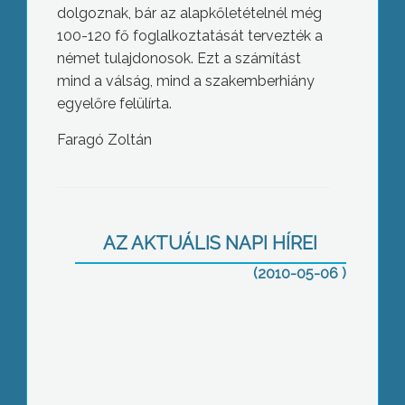
dolgoznak, bár az alapkőletételnél még
100-120 fő foglalkoztatását tervezték a
német tulajdonosok. Ezt a számítást
mind a válság, mind a szakemberhiány
egyelőre felülírta.
Faragó Zoltán
Jelentős csapadék hullott városunkra
tegnap este
AZ AKTUÁLIS NAPI HÍREI
(2010-05-06 )
Átvette ma parlamenti megbízólevelét
Balázs József, a Fidesz-KDNP
megválasztott képviselője a helyi