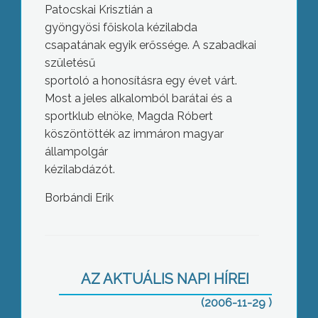
Patocskai Krisztián a
gyöngyösi főiskola kézilabda
csapatának egyik erőssége. A szabadkai
születésű
sportoló a honosításra egy évet várt.
Most a jeles alkalomból barátai és a
sportklub elnöke, Magda Róbert
köszöntötték az immáron magyar
állampolgár
kézilabdázót.
40 éves a Meseházikó
Borbándi Erik
AZ AKTUÁLIS NAPI HÍREI
(2006-11-29 )
Drogellenes Nap – A bódító szerek