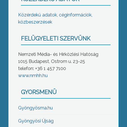
Közérdekű adatok, céginformációk,
közbeszerzések
FELÜGYELETI SZERVÜNK
Nemzeti Média- és Hírközlési Hatóság
1015 Budapest, Ostrom u. 23-25
telefon: +36 1 457 7100
www.nmhh.hu
GYORSMENÜ
Gyöngyösma.hu
Gyöngyösi Újság