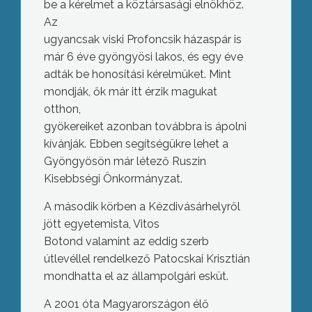
be a kérelmet a köztársasági elnökhöz.
Az
ugyancsak viski Profoncsik házaspár is
már 6 éve gyöngyösi lakos, és egy éve
adták be honosítási kérelmüket. Mint
mondják, ők már itt érzik magukat
otthon,
gyökereiket azonban továbbra is ápolni
kívánják. Ebben segítségükre lehet a
Gyöngyösön már létező Ruszin
Kisebbségi Önkormányzat.
A második körben a Kézdivásárhelyről
jött egyetemista, Vitos
Botond valamint az eddig szerb
útlevéllel rendelkező Patocskai Krisztián
mondhatta el az állampolgári esküt.
A 2001 óta Magyarországon élő