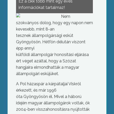
Ez a cikk több mint egy éves
információkat tartalmaz!
Nem
szokványos dolog, hogy egy napon nem
kevesebb, mint 8-an
tesznek állampolgársági esküt
Gyöngyösön. Hétfőn délután viszont
épp ennyi
külföldi állampolgár honosítási eljárása
ért véget azáltal, hogy a Szózat
hangjaira elmondhatták a magyar
állampolgári esküjüket.
A Pol házaspár a kárpátaljai Viskről
érkezett, és már 1996
óta Gyöngyösön él. Mivel a háború
idején magyar állampolgárok voltak, ők
2004-ben visszahonosításra nyújtották