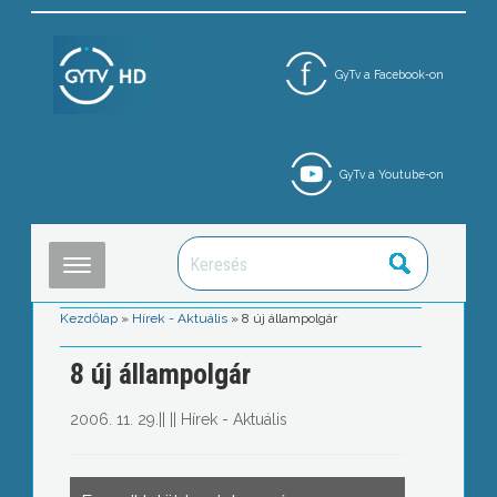
GyTv a Facebook-on
GyTv a Youtube-on
Kezdőlap
»
Hírek - Aktuális
»
8 új állampolgár
8 új állampolgár
2006. 11. 29.
||
||
Hírek - Aktuális