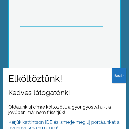
El Camino – újra Gyöngyösön Tolvaly
Ferenc
EgészségSNap
Kedves látogatónk!
Oldalunk új címre költözött, a gyongyostv.hu-t a
jövőben már nem frissítjük!
Kérjük kattintson IDE és ismerje meg új portálunkat a
gyongyosma.hu címen!