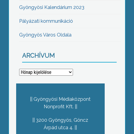
Gyöngyösi Kalendárium 2023
Pályázati kommunikáció
Gyöngyös Város Oldala
ARCHÍVUM
Archívum
Gyöngyösi Médiaközpont
Nonprofit Kft.
3200 Gyöngyös, Göncz
Árpád utca 4.