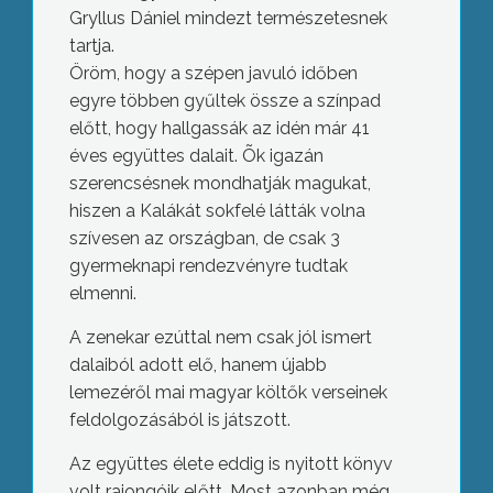
Gryllus Dániel mindezt természetesnek
tartja.
Öröm, hogy a szépen javuló időben
egyre többen gyűltek össze a színpad
előtt, hogy hallgassák az idén már 41
éves együttes dalait. Õk igazán
szerencsésnek mondhatják magukat,
hiszen a Kalákát sokfelé látták volna
szívesen az országban, de csak 3
gyermeknapi rendezvényre tudtak
elmenni.
A zenekar ezúttal nem csak jól ismert
dalaiból adott elő, hanem újabb
lemezéről mai magyar költők verseinek
feldolgozásából is játszott.
Az együttes élete eddig is nyitott könyv
volt rajongóik előtt. Most azonban még