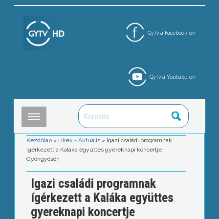
GyTv a Facebook-on
GyTv a Youtube-on
Kezdőlap
»
Hírek - Aktuális
»
Igazi családi programnak
ígérkezett a Kaláka együttes gyereknapi koncertje
Gyöngyösön
Igazi családi programnak
ígérkezett a Kaláka együttes
gyereknapi koncertje