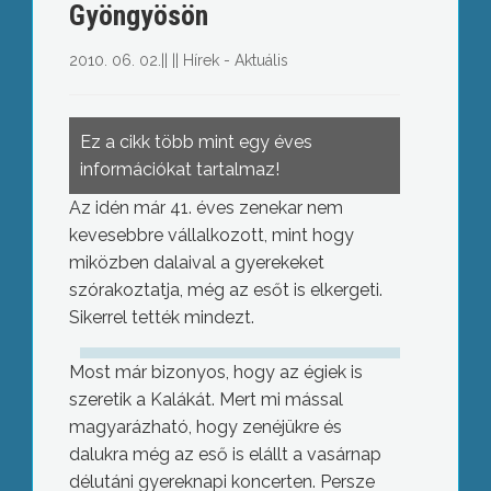
Gyöngyösön
2010. 06. 02.
||
||
Hírek - Aktuális
Ez a cikk több mint egy éves
információkat tartalmaz!
Az idén már 41. éves zenekar nem
kevesebbre vállalkozott, mint hogy
miközben dalaival a gyerekeket
szórakoztatja, még az esőt is elkergeti.
Sikerrel tették mindezt.
Most már bizonyos, hogy az égiek is
szeretik a Kalákát. Mert mi mással
magyarázható, hogy zenéjükre és
dalukra még az eső is elállt a vasárnap
délutáni gyereknapi koncerten. Persze