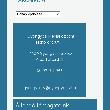
ARCHÍVUM
Archívum
Gyöngyösi Médiaközpont
Nonprofit Kft.
3200 Gyöngyös, Göncz
Árpád utca 4.
06-37-311-355
gyongyostv@gyongyostv.hu
Állandó támogatóink