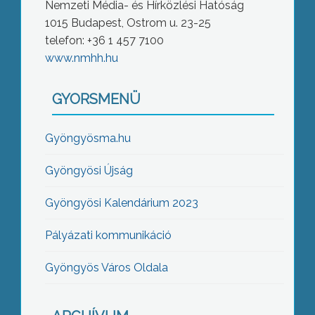
Nemzeti Média- és Hírközlési Hatóság
1015 Budapest, Ostrom u. 23-25
telefon: +36 1 457 7100
www.nmhh.hu
GYORSMENÜ
Gyöngyösma.hu
Gyöngyösi Újság
Gyöngyösi Kalendárium 2023
Pályázati kommunikáció
Gyöngyös Város Oldala