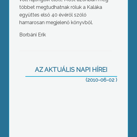
többet megtudhatnak róluk a Kaláka
együttes első 40 évéről szóló
hamarosan megjelenő könyvből.
Borbáni Erik
A faanyagot sem tudják kiszállítani a
Mátrából, olyan károkat okozott a sok
eső az erdei utakban
AZ AKTUÁLIS NAPI HÍREI
(2010-06-02 )
Négy hónap alatt harmadszor öntötte
el az Ipari Parkot a Szarvágy-patak
Jászárokszálláson