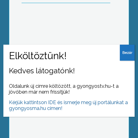
A csapadékos időjárás ellenére jó
termés várható őszi búzából és őszi
árpából
Kedves látogatónk!
Egy régi hagyományt elevenített fel a
Oldalunk új címre költözött, a gyongyostv.hu-t a
Mátra Múzeum azzal, hogy elindította
jövőben már nem frissítjük!
a vasárnapi matiné koncerteket
Kérjük kattintson IDE és ismerje meg új portálunkat a
gyongyosma.hu címen!