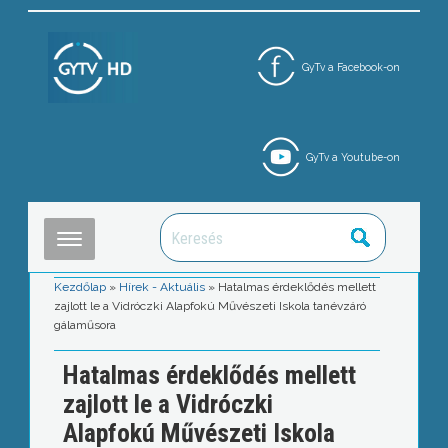
GyTv a Facebook-on
GyTv a Youtube-on
Kezdőlap
»
Hírek - Aktuális
»
Hatalmas érdeklődés mellett
zajlott le a Vidróczki Alapfokú Művészeti Iskola tanévzáró
gálaműsora
Hatalmas érdeklődés mellett
zajlott le a Vidróczki
Alapfokú Művészeti Iskola