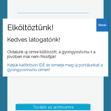
Városunk méhtelepének feldolgozási
Kedves látogatónk!
kapacitását hamarosan jelentősen
bővítik
Oldalunk új címre költözött, a gyongyostv.hu-t a
jövőben már nem frissítjük!
Kérjük kattintson IDE és ismerje meg új portálunkat a
gyongyosma.hu címen!
Tovább az archívumra