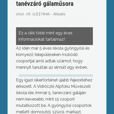
tanévzáró gálaműsora
2010. 06. 11.
||
||
Hírek - Aktuális
Ez a cikk több mint egy éves
információkat tartalmaz!
Az idén már 5 éves iskola gyöngyösi és
környező településeken működő
csoportjai arról adtak számot, hogy
mennyit tanultak az elmúlt egy évben.
Egy igazi sikertörténet újabb fejezetéhez
érkezett. A Vidróczki Alpfokú Művészeti
Iskola ide, immár 5. tanévzáró gáláján
nem kevesebb, mint 15 csoport
mutatkozott be. A gyöngyösi csoportok
mellett domoszlói, szücsi, markazi,