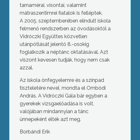
tarnamérai, visontai, valamint
mátraszentimrei fiatalok is felléptek.
A 2005. szeptemberében elindult iskola
felmenő rendszerben az óvodásoktól a
Vidróczki Együttes közvetlen
utánpótlását jelentő 8.-osokig
foglalkozik a néptánc oktatásával. Azt
viszont kevesen tudják, hogy nem csak
azzal.
Az iskola önfegyelemre és a színpad
tiszteletére nevel, mondta el Ombódi
András. A Vidróczki Gála bár egyben a
gyerekek vizsgaelőadása is volt,
valójában mindannyian a tánc
ünnepeként élték azt meg.
Borbándi Erik