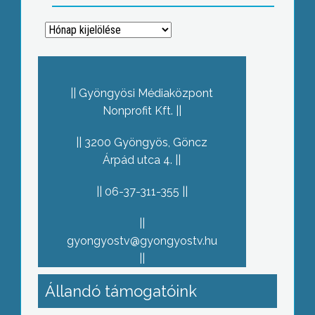
Archívum
Gyöngyösi Médiaközpont
Nonprofit Kft.
3200 Gyöngyös, Göncz
Árpád utca 4.
06-37-311-355
gyongyostv@gyongyostv.hu
Állandó támogatóink