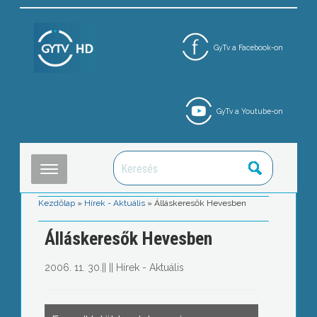
GyTv a Facebook-on
GyTv a Youtube-on
Kezdőlap
»
Hírek - Aktuális
»
Álláskeresők Hevesben
Álláskeresők Hevesben
2006. 11. 30.
||
||
Hírek - Aktuális