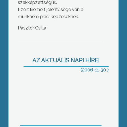
szakképzettségük.
Ezért kiemelt jelentősége van a
munkaerő piaci képzéseknek.
Pásztor Csilla
Évtizedes Liberális Klub
AZ AKTUÁLIS NAPI HÍREI
(2006-11-30 )
Beiskolázásról a Berzében