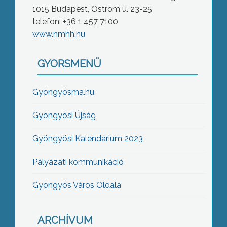
1015 Budapest, Ostrom u. 23-25
telefon: +36 1 457 7100
www.nmhh.hu
GYORSMENÜ
Gyöngyösma.hu
Gyöngyösi Újság
Gyöngyösi Kalendárium 2023
Pályázati kommunikáció
Gyöngyös Város Oldala
ARCHÍVUM