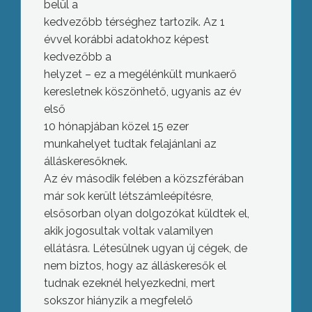
belül a
kedvezőbb térséghez tartozik. Az 1
évvel korábbi adatokhoz képest
kedvezőbb a
helyzet – ez a megélénkült munkaerő
keresletnek köszönhető, ugyanis az év
első
10 hónapjában közel 15 ezer
munkahelyet tudtak felajánlani az
álláskeresőknek.
Az év második felében a közszférában
már sok került létszámleépítésre,
elsősorban olyan dolgozókat küldtek el,
akik jogosultak voltak valamilyen
ellátásra. Létesülnek ugyan új cégek, de
nem biztos, hogy az álláskeresők el
tudnak ezeknél helyezkedni, mert
sokszor hiányzik a megfelelő