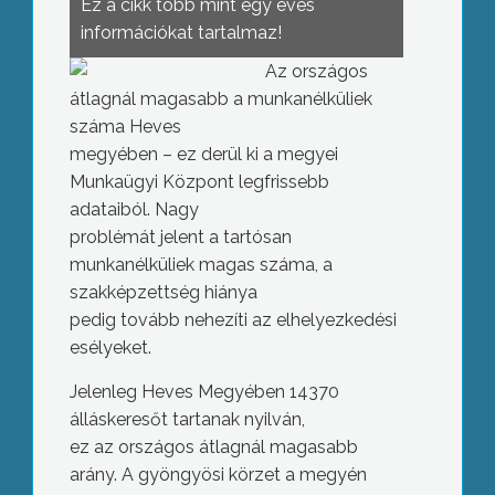
Ez a cikk több mint egy éves
információkat tartalmaz!
Az országos
átlagnál magasabb a munkanélküliek
száma Heves
megyében – ez derül ki a megyei
Munkaügyi Központ legfrissebb
adataiból. Nagy
problémát jelent a tartósan
munkanélküliek magas száma, a
szakképzettség hiánya
pedig tovább nehezíti az elhelyezkedési
esélyeket.
Jelenleg Heves Megyében 14370
álláskeresőt tartanak nyilván,
ez az országos átlagnál magasabb
arány. A gyöngyösi körzet a megyén