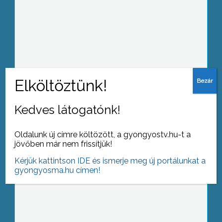
Közösségi házat avattak Abasáron
Kedves látogatónk!
Regionális Minőségi Díj
Oldalunk új címre költözött, a gyongyostv.hu-t a
jövőben már nem frissítjük!
Kérjük kattintson IDE és ismerje meg új portálunkat a
gyongyosma.hu címen!