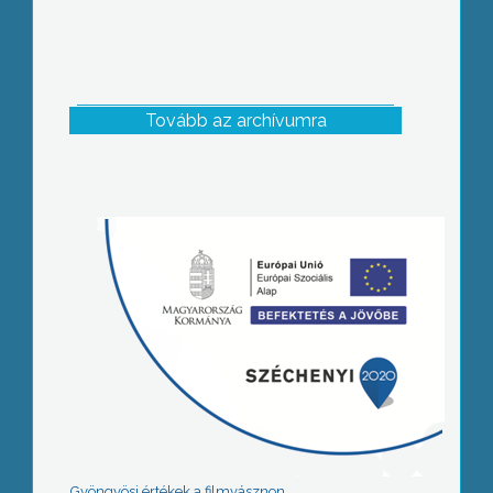
Tovább az archívumra
Gyöngyösi értékek a filmvásznon