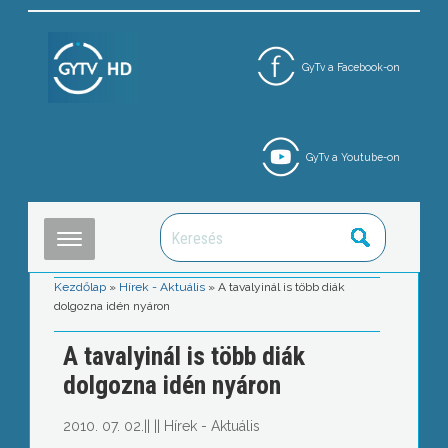
GyTv a Facebook-on
GyTv a Youtube-on
Kezdőlap
»
Hírek - Aktuális
»
A tavalyinál is több diák
dolgozna idén nyáron
A tavalyinál is több diák
dolgozna idén nyáron
2010. 07. 02.
||
||
Hírek - Aktuális