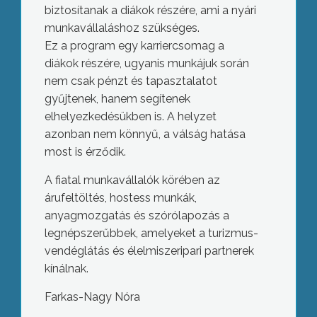
biztosítanak a diákok részére, ami a nyári
munkavállaláshoz szükséges.
Ez a program egy karriercsomag a
diákok részére, ugyanis munkájuk során
nem csak pénzt és tapasztalatot
gyűjtenek, hanem segítenek
elhelyezkedésükben is. A helyzet
azonban nem könnyű, a válság hatása
most is érződik.
A fiatal munkavállalók körében az
árufeltöltés, hostess munkák,
anyagmozgatás és szórólapozás a
legnépszerűbbek, amelyeket a turizmus-
vendéglátás és élelmiszeripari partnerek
kínálnak.
Farkas-Nagy Nóra