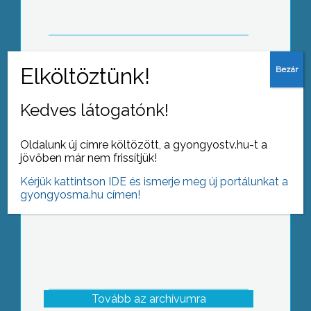
értekezletet Abasáron a kivitelezőkkel.
Idén is több százan látogattak el a
Kedves látogatónk!
mátrafüredi Bene Egylet által
megrendezett búcsúra
Oldalunk új címre költözött, a gyongyostv.hu-t a
jövőben már nem frissítjük!
Kérjük kattintson IDE és ismerje meg új portálunkat a
gyongyosma.hu címen!
Tovább az archívumra