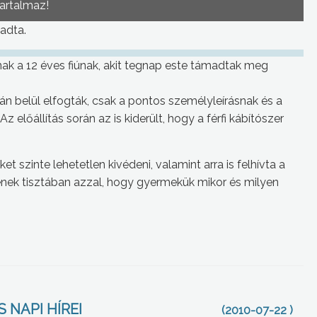
tartalmaz!
madta.
nak a 12 éves fiúnak, akit tegnap este támadtak meg
rán belül elfogták, csak a pontos személyleírásnak és a
 előállítás során az is kiderült, hogy a férfi kábítószer
 szinte lehetetlen kivédeni, valamint arra is felhívta a
enek tisztában azzal, hogy gyermekük mikor és milyen
 NAPI HÍREI
(2010-07-22 )