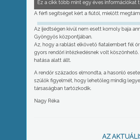
Ez a cikk több mint egy éves információkat 
A férfi segítséget kért a fiútól, mielőtt megtá
Az ijedtségen kívül nem esett komoly baja an
Gyöngyös központjában.
Az, hogy a rablást elkövető fiatalembert fél ó
gyors rendőri intézkedésnek volt köszönhető. Az
hatása alatt állt.
A rendőr százados elmondta, a hasonló eseteket
szülők figyelmét, hogy lehetőleg mindig legy
társaságban tartózkodik.
Nagy Réka
AZ AKTUÁLIS