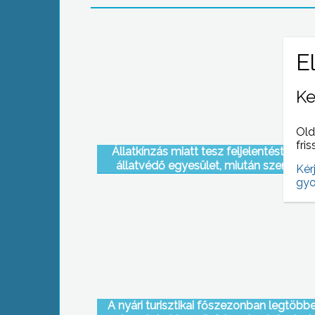
Ke
Old
fris
Állatkínzás miatt tesz feljelentést egy e
állatvédő egyesület, miután szerda es
Kér
ismeretlenek élve kútba dobtak egy kut
gyo
Domoszlón
A nyári turisztikai főszezonban legtöbb