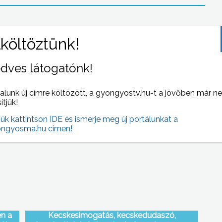
dves látogatónk!
alunk új címre költözött, a gyongyostv.hu-t a jövőben már n
sítjük!
gri
A tervezett ütemezés szerint zajlik a Lokodi úti
te
Gondozási Központ felújítása
jük kattintson IDE és ismerje meg új portálunkat a
yát
ngyosma.hu címen!
en a
Kecskesimogatás, kecskedudaszó,