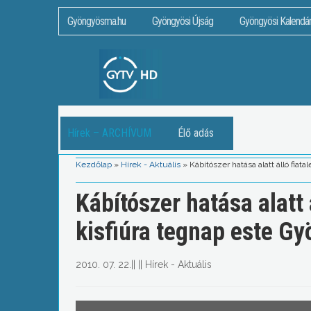
Gyöngyösma.hu
Gyöngyösi Újság
Gyöngyösi Kalendá
Hírek – ARCHÍVUM
Élő adás
Kezdőlap
»
Hírek - Aktuális
»
Kábítószer hatása alatt álló fia
Kábítószer hatása alatt
kisfiúra tegnap este G
2010. 07. 22.
||
||
Hírek - Aktuális