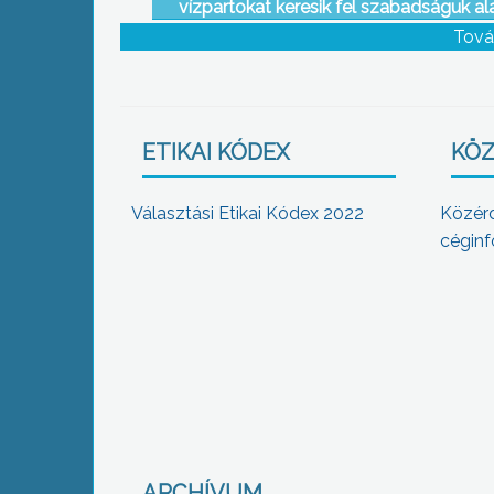
vízpartokat keresik fel szabadságuk al
Tová
ETIKAI KÓDEX
KÖZ
Választási Etikai Kódex 2022
Közér
céginf
ARCHÍVUM