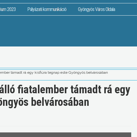
rium 2023
Pályázati kommunikáció
Gyöngyös Város Oldala
talember támadt rá egy kisfiúra tegnap este Gyöngyös belvárosában
 álló fiatalember támadt rá egy
yöngyös belvárosában