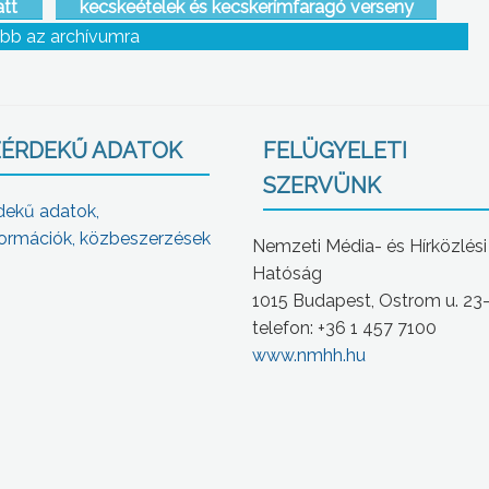
att
kecskeételek és kecskerímfaragó verseny
bb az archívumra
ÉRDEKŰ ADATOK
FELÜGYELETI
SZERVÜNK
dekű adatok,
ormációk, közbeszerzések
Nemzeti Média- és Hírközlési
Hatóság
1015 Budapest, Ostrom u. 23
telefon: +36 1 457 7100
www.nmhh.hu