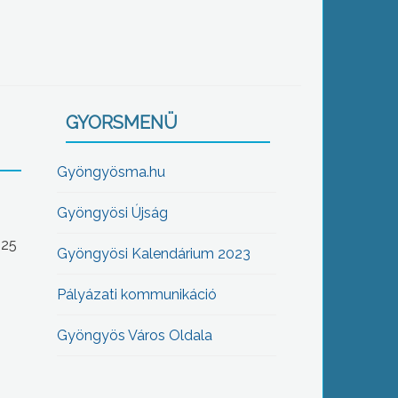
GYORSMENÜ
Gyöngyösma.hu
Gyöngyösi Újság
-25
Gyöngyösi Kalendárium 2023
Pályázati kommunikáció
Gyöngyös Város Oldala