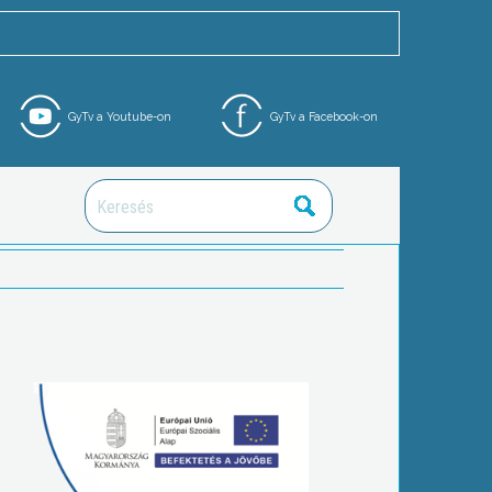
GyTv a Youtube-on
GyTv a Facebook-on