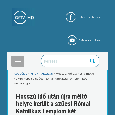
GyTv a Facebook-on
GyTv a Youtube-on
Kezdőlap
»
Hírek - Aktuális
»
Hosszú idő után újra méltó
helyre került a szűcsi Római Katolikus Templom két
vasharangja
Hosszú idő után újra méltó
helyre került a szűcsi Római
Katolikus Templom két