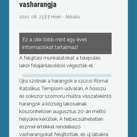
vasharangja
2010. 08. 23.
||
||
Hírek - Aktuális
Ez a cikk több mint egy éves
információkat tartalmaz!
A felújítási munkálatokat a település
lakói felajánlásokból végezték el.
Újra szólnak a harangok a szűcsi Római
Katolikus Templom udvarán. A hosszú
és sokszor szomorú múltra visszatekintő
harangok a község lakosainak
köszönhetően augusztus 20-án méltó
helyükre kerültek. A felbecsülhetetlen
eszmei értékkel rendelkező
vasharangokat felújították, és új lábakra