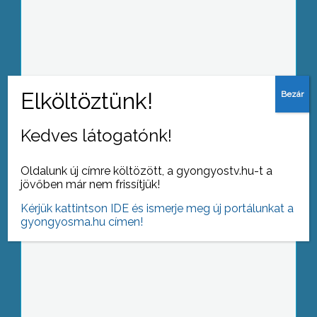
Beköltözött a tüdőgondozó a Bugát
Pál kórház rendelő intézetébe
Kedves látogatónk!
Működésének 7. évét ünnepelte a
Gyöngyösi Szabadidőpark és
Kisállatkert
Oldalunk új címre költözött, a gyongyostv.hu-t a
jövőben már nem frissítjük!
Kérjük kattintson IDE és ismerje meg új portálunkat a
gyongyosma.hu címen!