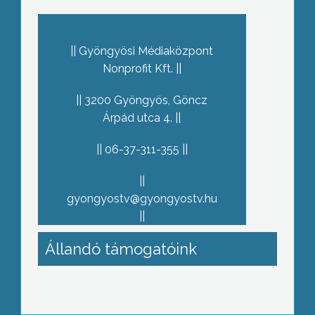
Gyöngyösi Médiaközpont
Nonprofit Kft.
3200 Gyöngyös, Göncz
Árpád utca 4.
06-37-311-355
gyongyostv@gyongyostv.hu
Állandó támogatóink