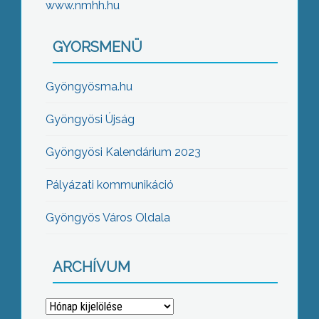
www.nmhh.hu
GYORSMENÜ
Gyöngyösma.hu
Gyöngyösi Újság
Gyöngyösi Kalendárium 2023
Pályázati kommunikáció
Gyöngyös Város Oldala
ARCHÍVUM
Archívum