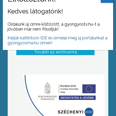
Hiesz György polgármester
Kedves látogatónk!
Oldalunk új címre költözött, a gyongyostv.hu-t a
jövőben már nem frissítjük!
Kérjük kattintson IDE és ismerje meg új portálunkat a
gyongyosma.hu címen!
Tovább az archívumra