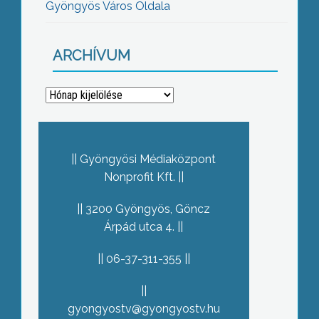
Gyöngyös Város Oldala
ARCHÍVUM
Archívum
Gyöngyösi Médiaközpont
Nonprofit Kft.
3200 Gyöngyös, Göncz
Árpád utca 4.
06-37-311-355
gyongyostv@gyongyostv.hu