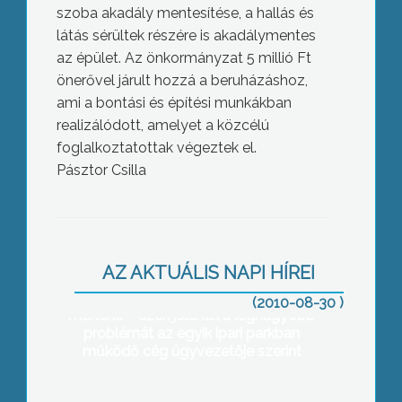
szoba akadály mentesítése, a hallás és
látás sérültek részére is akadálymentes
az épület. Az önkormányzat 5 millió Ft
önerővel járult hozzá a beruházáshoz,
ami a bontási és építési munkákban
realizálódott, amelyet a közcélú
foglalkoztatottak végeztek el.
Pásztor Csilla
A cégek maguk vágják a füvet az Ipari
Parkban a közterületeken is, hiányos a
AZ AKTUÁLIS NAPI HÍREI
tömegközlekedés, és elmarad az
elvárttól az előre kiépített közművek
(2010-08-30 )
mértéke – ezek jelentik a legnagyobb
problémát az egyik ipari parkban
működő cég ügyvezetője szerint