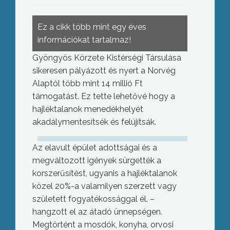
Ez a cikk több mint egy éves
információkat tartalmaz!
Gyöngyös Körzete Kistérségi Társulása
sikeresen pályázott és nyert a Norvég
Alaptól több mint 14 millió Ft
támogatást. Ez tette lehetővé hogy a
hajléktalanok menedékhelyét
akadálymentesítsék és felújítsák.
Az elavult épület adottságai és a
megváltozott igények sürgették a
korszerűsítést, ugyanis a hajléktalanok
közel 20%-a valamilyen szerzett vagy
született fogyatékossággal él. –
hangzott el az átadó ünnepségen.
Megtörtént a mosdók, konyha, orvosi