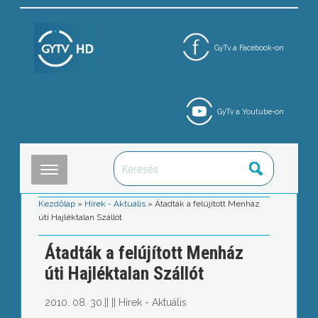
GyTv a Facebook-on
GyTv a Youtube-on
Kezdőlap
»
Hírek - Aktuális
»
Átadták a felújított Menház
úti Hajléktalan Szállót
Átadták a felújított Menház
úti Hajléktalan Szállót
2010. 08. 30.
||
||
Hírek - Aktuális