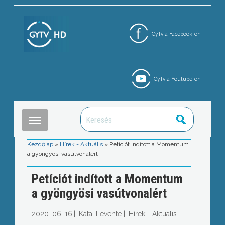
GyTv a Facebook-on
GyTv a Youtube-on
Kezdőlap
»
Hírek - Aktuális
»
Petíciót indított a Momentum
a gyöngyösi vasútvonalért
Petíciót indított a Momentum
a gyöngyösi vasútvonalért
2020. 06. 16.
||
Kátai Levente
||
Hírek - Aktuális