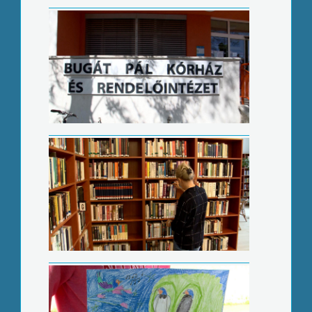
Újra megnyitott a városi könyvtár
Erdőfürdő rajzpályázat