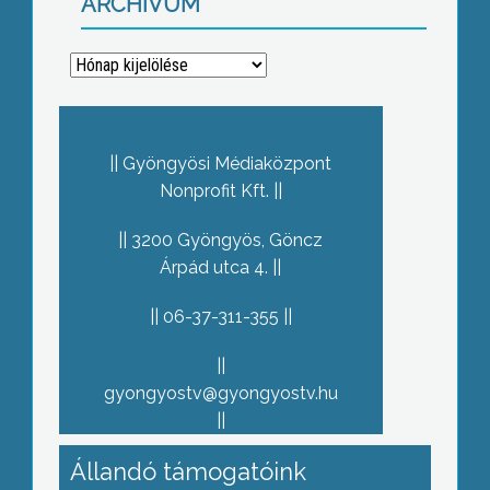
ARCHÍVUM
Archívum
Gyöngyösi Médiaközpont
Nonprofit Kft.
3200 Gyöngyös, Göncz
Árpád utca 4.
06-37-311-355
gyongyostv@gyongyostv.hu
Állandó támogatóink