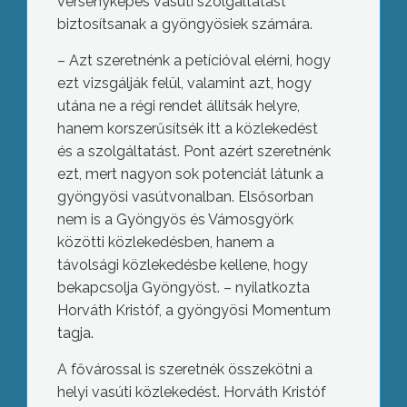
versenyképes vasúti szolgáltatást
biztosítsanak a gyöngyösiek számára.
– Azt szeretnénk a petícióval elérni, hogy
ezt vizsgálják felül, valamint azt, hogy
utána ne a régi rendet állítsák helyre,
hanem korszerűsítsék itt a közlekedést
és a szolgáltatást. Pont azért szeretnénk
ezt, mert nagyon sok potenciát látunk a
gyöngyösi vasútvonalban. Elsősorban
nem is a Gyöngyös és Vámosgyörk
közötti közlekedésben, hanem a
távolsági közlekedésbe kellene, hogy
bekapcsolja Gyöngyöst. – nyilatkozta
Horváth Kristóf, a gyöngyösi Momentum
tagja.
A fővárossal is szeretnék összekötni a
helyi vasúti közlekedést. Horváth Kristóf