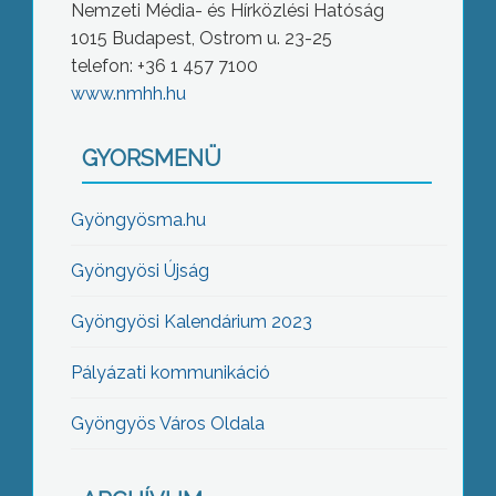
Nemzeti Média- és Hírközlési Hatóság
1015 Budapest, Ostrom u. 23-25
telefon: +36 1 457 7100
www.nmhh.hu
GYORSMENÜ
Gyöngyösma.hu
Gyöngyösi Újság
Gyöngyösi Kalendárium 2023
Pályázati kommunikáció
Gyöngyös Város Oldala