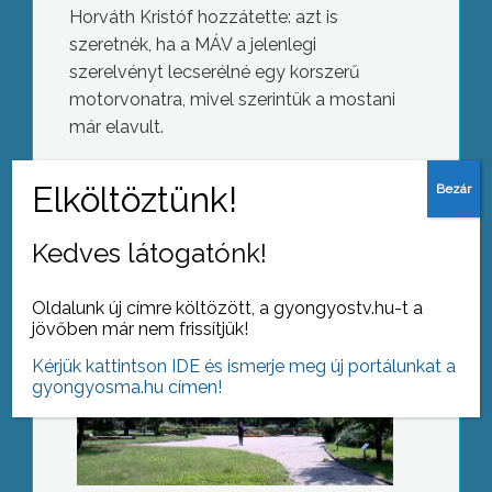
Horváth Kristóf hozzátette: azt is
szeretnék, ha a MÁV a jelenlegi
szerelvényt lecserélné egy korszerű
motorvonatra, mivel szerintük a mostani
Fizetős lesz a múzeumkert
már elavult.
Kedves látogatónk!
AZ AKTUÁLIS NAPI HÍREI
(2020-06-16 )
Oldalunk új címre költözött, a gyongyostv.hu-t a
Új látogatási rend a kórházban
jövőben már nem frissítjük!
Kérjük kattintson IDE és ismerje meg új portálunkat a
gyongyosma.hu címen!