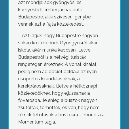
azt mondja: sok gyöngyösi és
környékbeli ember jár naponta
Budapestre, akik szívesen igénybe
vennék ezt a fajta közlekedést.
– Azt látjuk, hogy Budapestre nagyon
sokan közlekednek Gyöngyösről akár
iskola, akár munka kapcsán, illetve
Budapestről is a hétvégi turisták
rengetegen érkeznek. A vonat kínálat
pedig nem ad opciót például az ilyen
csoportos kirándulásoknak, a
kerékpárosaknak, illetve a hétköznapi
közlekedőknek, hogy eljussanak a
fővárosba. Jelenleg a buszok nagyon
zsúfoltak, tömöttek, és van, hogy nem
férnek fel utasok a buszokra. – mondta a
Momentum tagja.