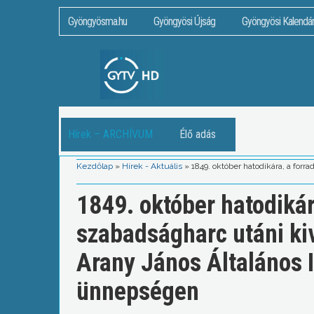
Gyöngyösma.hu
Gyöngyösi Újság
Gyöngyösi Kalendá
Hírek – ARCHÍVUM
Élő adás
Kezdőlap
»
Hírek - Aktuális
»
1849. október hatodikára, a for
1849. október hatodikár
szabadságharc utáni k
Arany János Általános I
ünnepségen