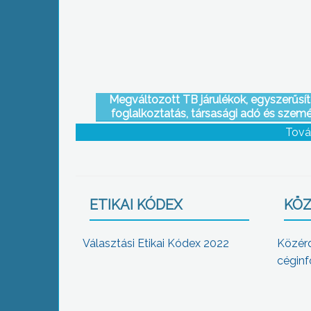
eredményei között Hiesz György
Megváltozott TB járulékok, egyszerűsít
foglalkoztatás, társasági adó és szemé
jövedelemadó változtatások
Tová
ETIKAI KÓDEX
KÖZ
Választási Etikai Kódex 2022
Közér
céginf