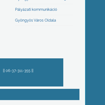
Pályázati kommunikáció
Gyöngyös Város Oldala
06-37-311-355