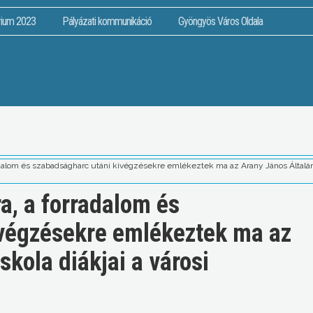
rium 2023
Pályázati kommunikáció
Gyöngyös Város Oldala
radalom és szabadságharc utáni kivégzésekre emlékeztek ma az Arany János Általán
a, a forradalom és
ivégzésekre emlékeztek ma az
skola diákjai a városi