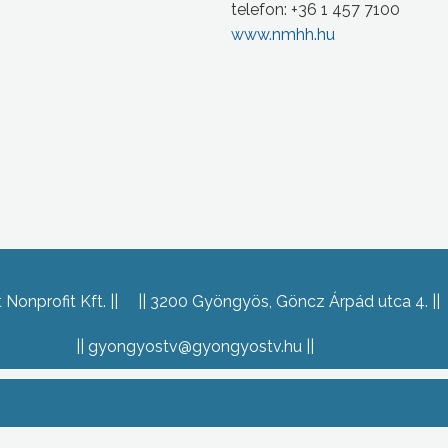
telefon: +36 1 457 7100
www.nmhh.hu
Nonprofit Kft.
3200 Gyöngyös, Göncz Árpád utca 4.
gyongyostv@gyongyostv.hu