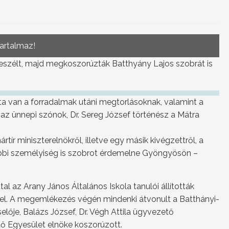
tartalmaz!
beszélt, majd megkoszorúzták Batthyány Lajos szobrát is
a van a forradalmak utáni megtorlásoknak, valamint a
z ünnepi szónok, Dr. Sereg József történész a Mátra
ír miniszterelnökről, illetve egy másik kivégzettről, a
tóbbi személyiség is szobrot érdemelne Gyöngyösön –
al az Arany János Általános Iskola tanulói állították
mel. A megemlékezés végén mindenki átvonult a Batthányi-
elője, Balázs József, Dr. Végh Attila ügyvezető
tő Egyesület elnöke koszorúzott.