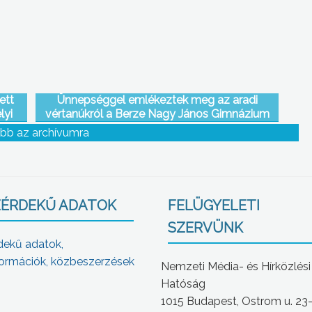
ett
Ünnepséggel emlékeztek meg az aradi
lyi
vértanúkról a Berze Nagy János Gimnázium
tanulói és tanárai.
bb az archívumra
ÉRDEKŰ ADATOK
FELÜGYELETI
SZERVÜNK
dekű adatok,
ormációk, közbeszerzések
Nemzeti Média- és Hírközlési
Hatóság
1015 Budapest, Ostrom u. 23