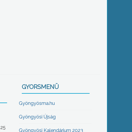
GYORSMENÜ
Gyöngyösma.hu
Gyöngyösi Újság
-25
Gyöngyösi Kalendárium 2023