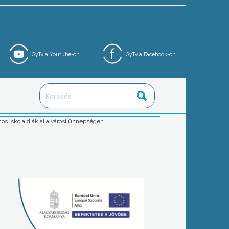
GyTv a Youtube-on
GyTv a Facebook-on
os Iskola diákjai a városi ünnepségen