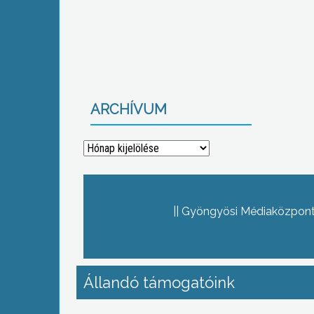
ARCHÍVUM
Archívum
Gyöngyösi Médiaközpont 
Állandó támogatóink